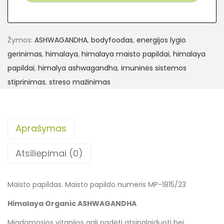
Žymos:
ASHWAGANDHA
,
bodyfoodas
,
energijos lygio
gerinimas
,
himalaya
,
himalaya maisto papildai
,
himalaya
papildai
,
himalya ashwagandha
,
imuninės sistemos
stiprinimas
,
streso mažinimas
Aprašymas
Atsiliepimai (0)
Maisto papildas. Maisto papildo numeris MP-1815/23
Himalaya Organic ASHWAGANDHA
Migdomosios vitanijos gali padėti atsipalaiduoti bei