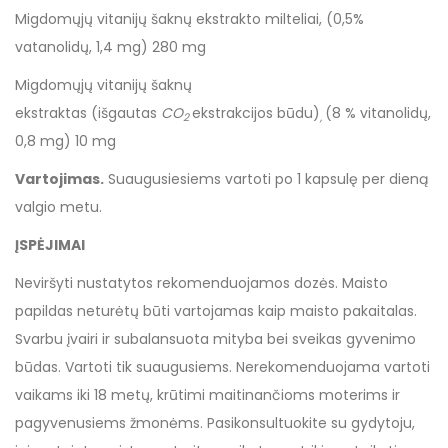
Migdomųjų vitanijų šaknų ekstrakto milteliai, (0,5%
vatanolidų, 1,4 mg) 280 mg
Migdomųjų vitanijų šaknų
ekstraktas (išgautas
CO
ekstrakcijos būdu)
(8 % vitanolidų,
2
,
0,8 mg) 10 mg
Vartojimas.
Suaugusiesiems vartoti po 1 kapsulę per dieną
valgio metu.
ĮSPĖJIMAI
Neviršyti nustatytos rekomenduojamos dozės. Maisto
papildas neturėtų būti vartojamas kaip maisto pakaitalas.
Svarbu įvairi ir subalansuota mityba bei sveikas gyvenimo
būdas. Vartoti tik suaugusiems. Nerekomenduojama vartoti
vaikams iki 18 metų, krūtimi maitinančioms moterims ir
pagyvenusiems žmonėms. Pasikonsultuokite su gydytoju,