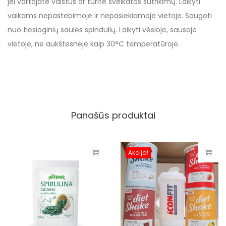
jei vartojate vaistus ar turite sveikatos sutrikimų. Laikyti
vaikams nepastebimoje ir nepasiekiamoje vietoje. Saugoti
nuo tiesioginių saulės spindulių. Laikyti vėsioje, sausoje
vietoje, ne aukštesnėje kaip 30°C temperatūroje.
Panašūs produktai
Akcija!