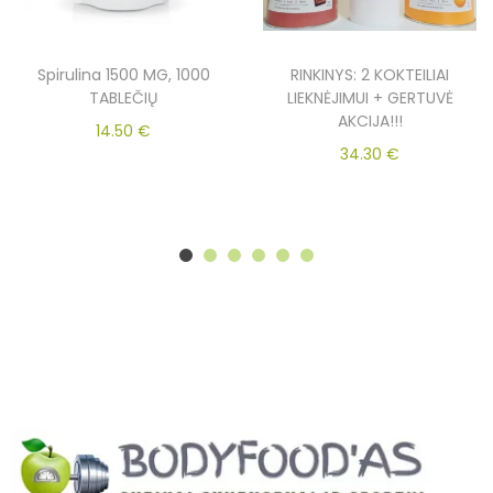
Spirulina 1500 MG, 1000
RINKINYS: 2 KOKTEILIAI
TABLEČIŲ
LIEKNĖJIMUI + GERTUVĖ
AKCIJA!!!
14.50
€
34.30
€