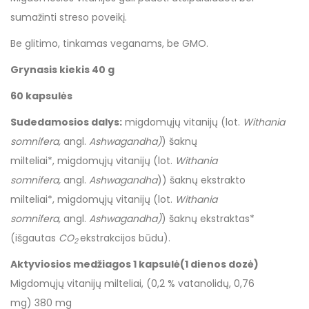
sumažinti streso poveikį.
Be glitimo, tinkamas veganams, be GMO.
Grynasis kiekis 40 g
60 kapsulės
Sudedamosios dalys:
migdomųjų vitanijų (lot.
Withania
somnifera,
angl.
Ashwagandha)
) šaknų
milteliai*, migdomųjų vitanijų (lot.
Withania
somnifera,
angl.
Ashwagandha
)) šaknų ekstrakto
milteliai*, migdomųjų vitanijų (lot.
Withania
somnifera,
angl.
Ashwagandha)
) šaknų ekstraktas*
(išgautas
CO
ekstrakcijos būdu).
2
Aktyviosios medžiagos
1 kapsulė
(1 dienos dozė)
Migdomųjų vitanijų milteliai, (0,2 % vatanolidų, 0,76
mg) 380 mg