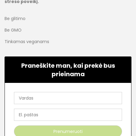
streso poveikį.
Be glitimo
Be GMO
Tinkamas veganams
Praneškite man, kai prekė bus
prieinama