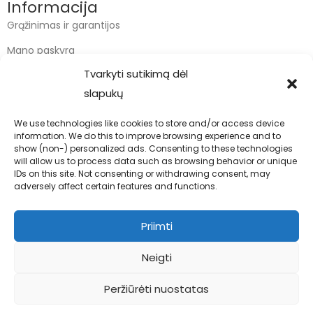
Informacija
Grąžinimas ir garantijos
Mano paskyra
Tvarkyti sutikimą dėl
Apmokėjimas
slapukų
Krepšelis
We use technologies like cookies to store and/or access device
information. We do this to improve browsing experience and to
Kontaktai
show (non-) personalized ads. Consenting to these technologies
will allow us to process data such as browsing behavior or unique
info@bodyfoodas.lt
IDs on this site. Not consenting or withdrawing consent, may
+370 600 77017
adversely affect certain features and functions.
Priimti
Neigti
Visos teisės saugomos © Bodyfoodas.lt 2026
Peržiūrėti nuostatas