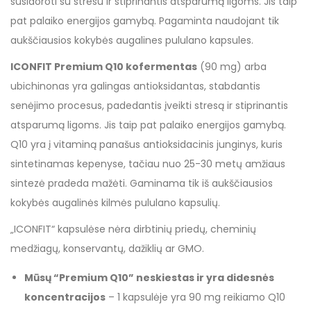
susidoroti su stresu ir stiprinantis atsparumą ligoms. Jis taip
pat palaiko energijos gamybą. Pagaminta naudojant tik
aukščiausios kokybės augalines pululano kapsules.
ICONFIT Premium Q10 kofermentas
(90 mg) arba
ubichinonas yra galingas antioksidantas, stabdantis
senėjimo procesus, padedantis įveikti stresą ir stiprinantis
atsparumą ligoms. Jis taip pat palaiko energijos gamybą.
Q10 yra į vitaminą panašus antioksidacinis junginys, kuris
sintetinamas kepenyse, tačiau nuo 25-30 metų amžiaus
sintezė pradeda mažėti. Gaminama tik iš aukščiausios
kokybės augalinės kilmės pululano kapsulių.
„ICONFIT“ kapsulėse nėra dirbtinių priedų, cheminių
medžiagų, konservantų, dažiklių ar GMO.
Mūsų “Premium Q10” neskiestas ir yra didesnės
koncentracijos
– 1 kapsulėje yra 90 mg reikiamo Q10