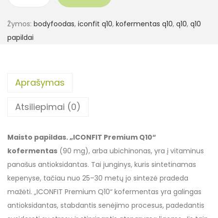
Žymos:
bodyfoodas
,
iconfit q10
,
kofermentas q10
,
q10
,
q10
papildai
Aprašymas
Atsiliepimai (0)
Maisto papildas. „ICONFIT Premium Q10“
kofermentas
(90 mg), arba ubichinonas, yra į vitaminus
panašus antioksidantas. Tai junginys, kuris sintetinamas
kepenyse, tačiau nuo 25–30 metų jo sintezė pradeda
mažėti. „ICONFIT Premium Q10“ kofermentas yra galingas
antioksidantas, stabdantis senėjimo procesus, padedantis