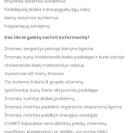
Imuninės sistemos sutrikimus
Padidėjusią širdies ir kraujagyslių ligų riziką
Nervų sistemos sutrikimus
Paspartėjusį senėjimą
Kas tikrai galėtų vartoti kofermentą?
Žmonės, sergantys plonojo žarnyno ligomis
Žmonės, kurių cholesterolio kiekis padidėjęs ir kurie vartoja
cholesterolio kiekį mažinančius vaistus
Vyresni nei 40 metų žmonės
Tie, kuriems trūksta B grupės vitaminų
Sportininkai, kurių fizinis aktyvumas padidėjęs
Žmonės, turintys širdies problemų
Žmonės, norintys padidinti organizmo atsparumą ligoms
Žmonės, norintys palaikyti energijos atsargas
ICONFIT kapsulėse nėra dirbtinių priedų, cheminių
medžiagų, konservantų ar dažiklių, jos yra be GMO.