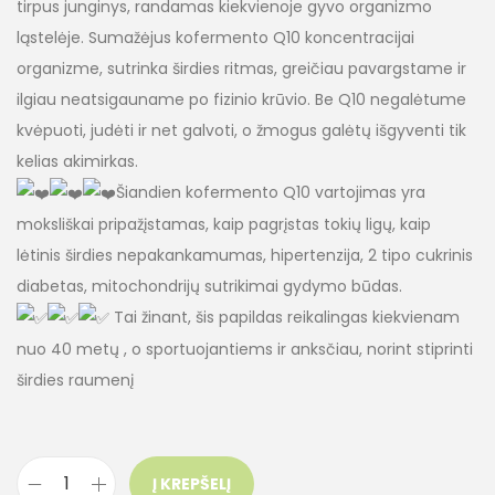
tirpus junginys, randamas kiekvienoje gyvo organizmo
ląstelėje. Sumažėjus kofermento Q10 koncentracijai
organizme, sutrinka širdies ritmas, greičiau pavargstame ir
ilgiau neatsigauname po fizinio krūvio. Be Q10 negalėtume
kvėpuoti, judėti ir net galvoti, o žmogus galėtų išgyventi tik
kelias akimirkas.
Šiandien kofermento Q10 vartojimas yra
moksliškai pripažįstamas, kaip pagrįstas tokių ligų, kaip
lėtinis širdies nepakankamumas, hipertenzija, 2 tipo cukrinis
diabetas, mitochondrijų sutrikimai gydymo būdas.
Tai žinant, šis papildas reikalingas kiekvienam
nuo 40 metų , o sportuojantiems ir anksčiau, norint stiprinti
širdies raumenį
Į KREPŠELĮ