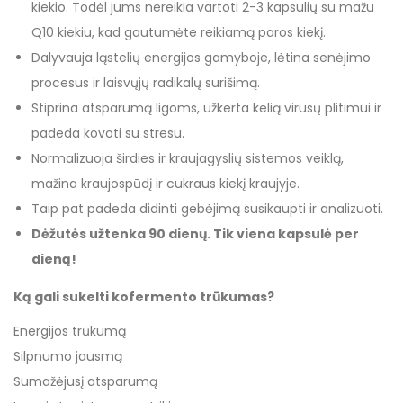
kiekio. Todėl jums nereikia vartoti 2-3 kapsulių su mažu
Q10 kiekiu, kad gautumėte reikiamą paros kiekį.
Dalyvauja ląstelių energijos gamyboje, lėtina senėjimo
procesus ir laisvųjų radikalų surišimą.
Stiprina atsparumą ligoms, užkerta kelią virusų plitimui ir
padeda kovoti su stresu.
Normalizuoja širdies ir kraujagyslių sistemos veiklą,
mažina kraujospūdį ir cukraus kiekį kraujyje.
Taip pat padeda didinti gebėjimą susikaupti ir analizuoti.
Dėžutės užtenka 90 dienų. Tik viena kapsulė per
dieną!
Ką gali sukelti kofermento trūkumas?
Energijos trūkumą
Silpnumo jausmą
Sumažėjusį atsparumą