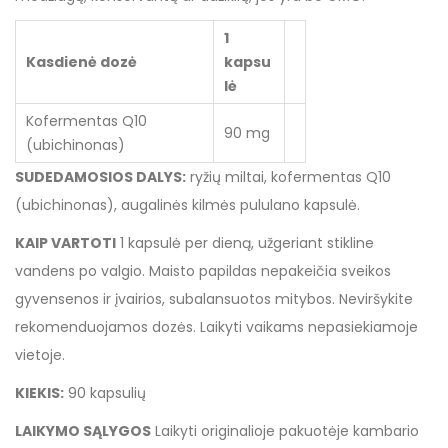
1
Kasdienė dozė
kapsu
lė
Kofermentas Q10
90 mg
(ubichinonas)
SUDEDAMOSIOS DALYS:
ryžių miltai, kofermentas Q10
(ubichinonas), augalinės kilmės pululano kapsulė.
KAIP VARTOTI
1 kapsulė per dieną, užgeriant stikline
vandens po valgio. Maisto papildas nepakeičia sveikos
gyvensenos ir įvairios, subalansuotos mitybos. Neviršykite
rekomenduojamos dozės. Laikyti vaikams nepasiekiamoje
vietoje.
KIEKIS:
90 kapsulių
LAIKYMO SĄLYGOS
Laikyti originalioje pakuotėje kambario