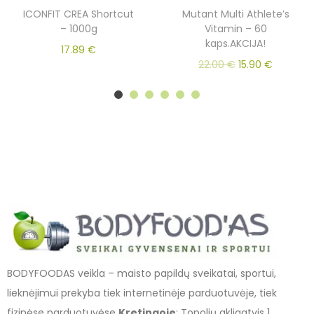
ICONFIT CREA Shortcut
Mutant Multi Athlete’s
– 1000g
Vitamin – 60
kaps.AKCIJA!
17.89
€
22.00
€
15.90
€
BODYFOODAS veikla – maisto papildų sveikatai, sportui,
lieknėjimui prekyba tiek internetinėje parduotuvėje, tiek
fizinėse parduotuvėse
Kretingoje
: Topolių akligatvis 1