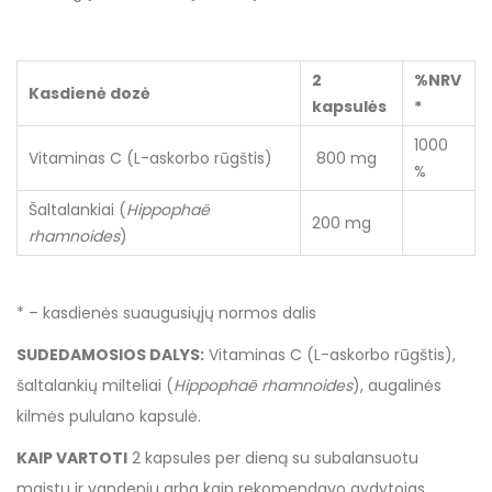
2
%NRV
Kasdienė dozė
kapsulės
*
1000
Vitaminas C (L-askorbo rūgštis)
800 mg
%
Šaltalankiai (
Hippophaë
200 mg
rhamnoides
)
* – kasdienės suaugusiųjų normos dalis
SUDEDAMOSIOS DALYS:
Vitaminas C (L-askorbo rūgštis),
šaltalankių milteliai (
Hippophaë rhamnoides
), augalinės
kilmės pululano kapsulė.
KAIP VARTOTI
2 kapsules per dieną su subalansuotu
maistu ir vandeniu arba kaip rekomendavo gydytojas.