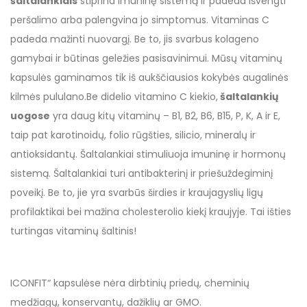
šaltalankiais
stiprina imuninę sistemą ir padeda išvengti
peršalimo arba palengvina jo simptomus. Vitaminas C
padeda mažinti nuovargį. Be to, jis svarbus kolageno
gamybai ir būtinas geležies pasisavinimui. Mūsų vitaminų
kapsulės gaminamos tik iš aukščiausios kokybės augalinės
kilmės pululano.Be didelio vitamino C kiekio,
šaltalankių
uogose
yra daug kitų vitaminų – B1, B2, B6, B15, P, K, A ir E,
taip pat karotinoidų, folio rūgšties, silicio, mineralų ir
antioksidantų. Šaltalankiai stimuliuoja imuninę ir hormonų
sistemą. Šaltalankiai turi antibakterinį ir priešuždegiminį
poveikį. Be to, jie yra svarbūs širdies ir kraujagyslių ligų
profilaktikai bei mažina cholesterolio kiekį kraujyje. Tai išties
turtingas vitaminų šaltinis!
ICONFIT“ kapsulėse nėra dirbtinių priedų, cheminių
medžiagų, konservantų, dažiklių ar GMO.