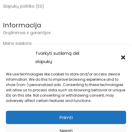
Slapukų politika (ES)
Informacija
Grąžinimas ir garantijos
Mano paskyra
Tvarkyti sutikimą dėl
Apmokėjimas
slapukų
Krepšelis
We use technologies like cookies to store and/or access device
information. We do this to improve browsing experience and to
Kontaktai
show (non-) personalized ads. Consenting to these technologies
will allow us to process data such as browsing behavior or unique
info@bodyfoodas.lt
IDs on this site. Not consenting or withdrawing consent, may
+370 600 77017
adversely affect certain features and functions.
Priimti
Neigti
Visos teisės saugomos © Bodyfoodas.lt 2026