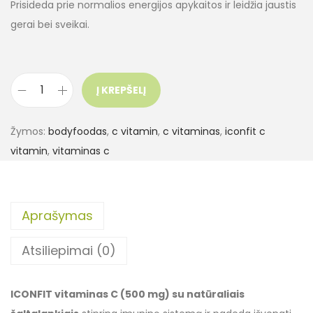
Prisideda prie normalios energijos apykaitos ir leidžia jaustis
gerai bei sveikai.
Į KREPŠELĮ
Žymos:
bodyfoodas
,
c vitamin
,
c vitaminas
,
iconfit c
vitamin
,
vitaminas c
Aprašymas
Atsiliepimai (0)
ICONFIT vitaminas C (500 mg) su natūraliais