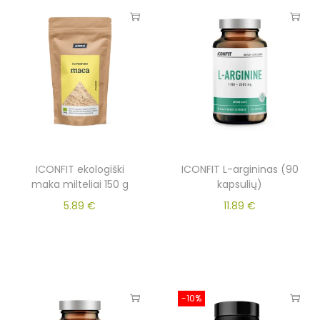
ICONFIT ekologiški
ICONFIT L-argininas (90
maka milteliai 150 g
kapsulių)
5.89
€
11.89
€
-10%