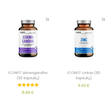
ICONFIT Ashwagandha
ICONFIT cinkas (90
(90 kapsulių)
kapsulių)
9.49
€
15.89
€