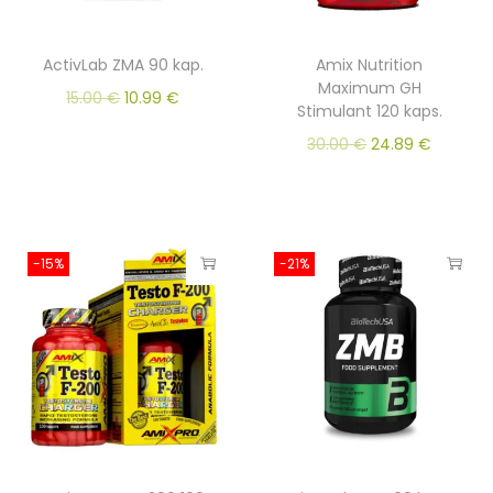
ActivLab ZMA 90 kap.
Amix Nutrition
Maximum GH
15.00
€
10.99
€
Stimulant 120 kaps.
30.00
€
24.89
€
-15%
-21%