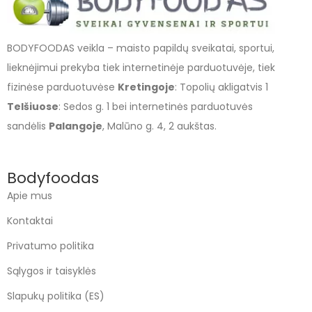
BODYFOODAS veikla – maisto papildų sveikatai, sportui,
lieknėjimui prekyba tiek internetinėje parduotuvėje, tiek
fizinėse parduotuvėse
Kretingoje
: Topolių akligatvis 1
Telšiuose
: Sedos g. 1 bei internetinės parduotuvės
sandėlis
Palangoje
, Malūno g. 4, 2 aukštas.
Bodyfoodas
Apie mus
Kontaktai
Privatumo politika
Sąlygos ir taisyklės
Slapukų politika (ES)