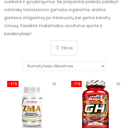
sveikatai ir gyvybingumui. Šie preparatai padeda palaikyti
natūralią testosterono gamybą organizme, skatina
greitesnį atsigavimą po treniruočių bei gerina bendrą
tonusą. Pasiekite maksimalius rezultatus sporte ir
kasdienybėje!
Filtras
-27%
-17%