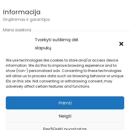
Informacija
Grąžinimas ir garantijos
Mano paskyra
Tvarkyti sutikimą dėl
Apmokėjimas
slapukų
Krepšelis
We use technologies like cookies to store and/or access device
information. We do this to improve browsing experience and to
Kontaktai
show (non-) personalized ads. Consenting to these technologies
will allow us to process data such as browsing behavior or unique
info@bodyfoodas.lt
IDs on this site. Not consenting or withdrawing consent, may
+370 600 77017
adversely affect certain features and functions.
Priimti
Neigti
Visos teisės saugomos © Bodyfoodas.lt 2026
Peržiūrėti nuostatas