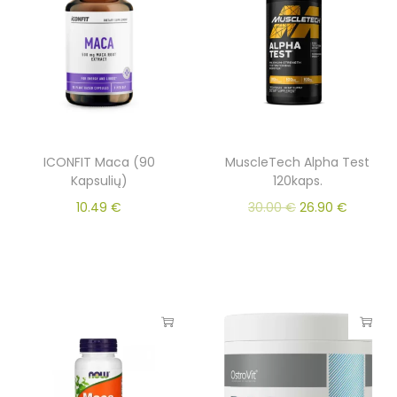
ICONFIT Maca (90
MuscleTech Alpha Test
Kapsulių)
120kaps.
10.49
€
30.00
€
26.90
€