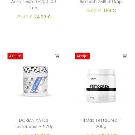
Amix Testo F-200 100
BioTech ZMB 60 kap.
tab
15.00
€
11.89
€
29.49
€
24.99
€
Akcija!
Akcija!
DORIAN YATES
FitMax TestoCrea –
Testoboost – 270g
200g