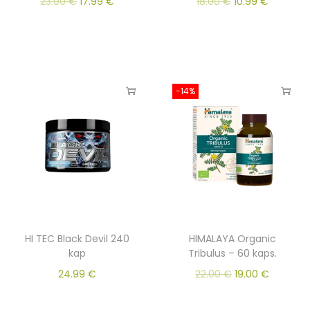
23.00
€
17.99
€
18.00
€
10.99
€
-14%
HI TEC Black Devil 240
HIMALAYA Organic
kap
Tribulus – 60 kaps.
24.99
€
22.00
€
19.00
€