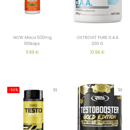
NOW Maca 500mg
OSTROVIT PURE D.A.A
100kaps.
200 G
11.99
€
10.99
€
-50%