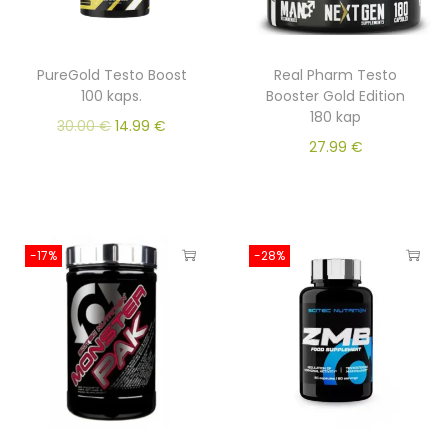
PureGold Testo Boost
Real Pharm Testo
100 kaps.
Booster Gold Edition
180 kap
30.00
€
14.99
€
27.99
€
-17%
-28%