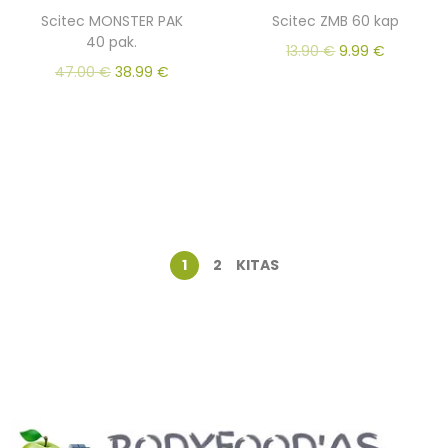
Scitec MONSTER PAK
Scitec ZMB 60 kap
40 pak.
13.90
€
9.99
€
47.00
€
38.99
€
1
2
KITAS