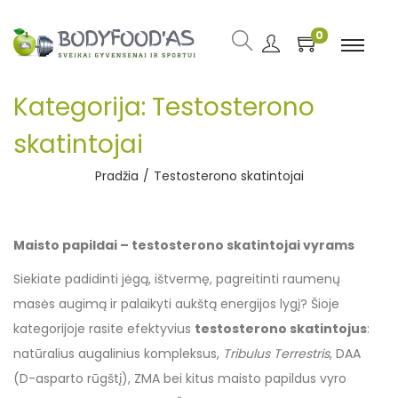
0
Kategorija:
Testosterono
skatintojai
Pradžia
/
Testosterono skatintojai
Maisto papildai – testosterono skatintojai vyrams
Siekiate padidinti jėgą, ištvermę, pagreitinti raumenų
masės augimą ir palaikyti aukštą energijos lygį? Šioje
kategorijoje rasite efektyvius
testosterono skatintojus
:
natūralius augalinius kompleksus,
Tribulus Terrestris
, DAA
(D-asparto rūgštį), ZMA bei kitus maisto papildus vyro