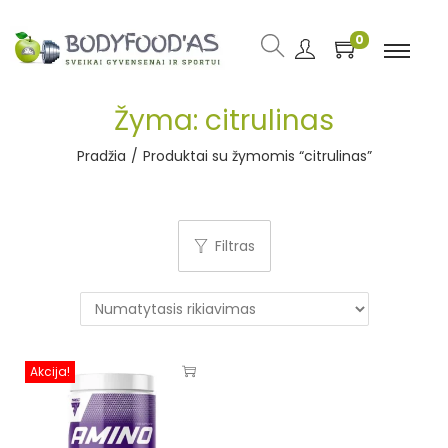
0
Žyma:
citrulinas
Pradžia
/
Produktai su žymomis “citrulinas”
Filtras
Akcija!