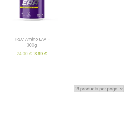
TREC Amino EAA –
300g
24.00
€
13.99
€