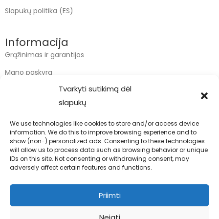
Slapukų politika (ES)
Informacija
Grąžinimas ir garantijos
Mano paskyra
Tvarkyti sutikimą dėl
Apmokėjimas
slapukų
Krepšelis
We use technologies like cookies to store and/or access device
information. We do this to improve browsing experience and to
Kontaktai
show (non-) personalized ads. Consenting to these technologies
will allow us to process data such as browsing behavior or unique
info@bodyfoodas.lt
IDs on this site. Not consenting or withdrawing consent, may
+370 600 77017
adversely affect certain features and functions.
Priimti
Neigti
Visos teisės saugomos © Bodyfoodas.lt 2026