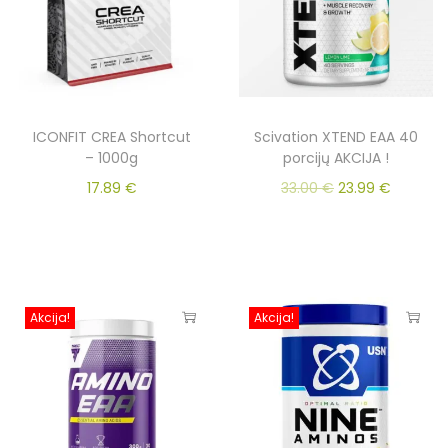
ICONFIT CREA Shortcut
Scivation XTEND EAA 40
– 1000g
porcijų AKCIJA !
17.89
€
33.00
€
23.99
€
Akcija!
Akcija!