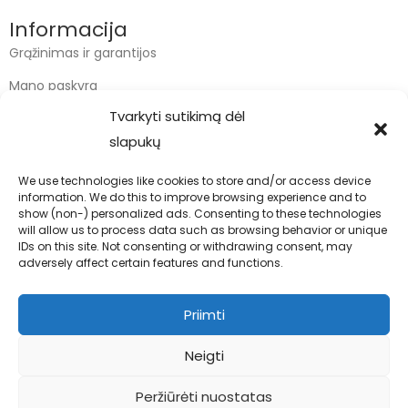
Informacija
Grąžinimas ir garantijos
Mano paskyra
Tvarkyti sutikimą dėl
Apmokėjimas
slapukų
Krepšelis
We use technologies like cookies to store and/or access device
information. We do this to improve browsing experience and to
Kontaktai
show (non-) personalized ads. Consenting to these technologies
will allow us to process data such as browsing behavior or unique
info@bodyfoodas.lt
IDs on this site. Not consenting or withdrawing consent, may
+370 600 77017
adversely affect certain features and functions.
Priimti
Neigti
Visos teisės saugomos © Bodyfoodas.lt 2026
Peržiūrėti nuostatas