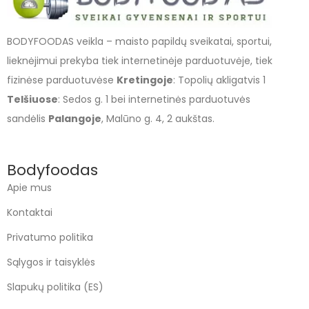
BODYFOODAS veikla – maisto papildų sveikatai, sportui,
lieknėjimui prekyba tiek internetinėje parduotuvėje, tiek
fizinėse parduotuvėse
Kretingoje
: Topolių akligatvis 1
Telšiuose
: Sedos g. 1 bei internetinės parduotuvės
sandėlis
Palangoje
, Malūno g. 4, 2 aukštas.
Bodyfoodas
Apie mus
Kontaktai
Privatumo politika
Sąlygos ir taisyklės
Slapukų politika (ES)