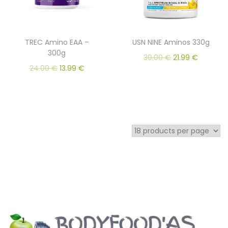
TREC Amino EAA –
USN NINE Aminos 330g
300g
30.00
€
21.99
€
24.00
€
13.99
€