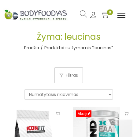
0
Žyma:
leucinas
Pradžia
/
Produktai su žymomis “leucinas”
Filtras
Akcija!