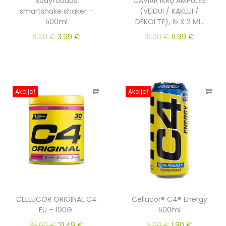
Bodyfoodas
CAVIAR IKRŲ AMPULĖS
smartshake shaker –
(VEIDUI / KAKLUI /
500ml
DEKOLTĖ), 15 X 2 ML.
8.00
€
3.99
€
15.00
€
11.99
€
Akcija!
Akcija!
CELLUCOR ORIGINAL C4
Cellucor® C4® Energy
EU – 190G.
500ml
35.00
€
21.49
€
3.00
€
1.90
€