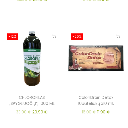
-12%
-26%
CHLOROFILAS
ColonDrain Detox
„SPYGLIUOČIŲ“, 1000 ML
10buteliukų x10 ml.
33.90
€
29.99
€
16.00
€
11.90
€