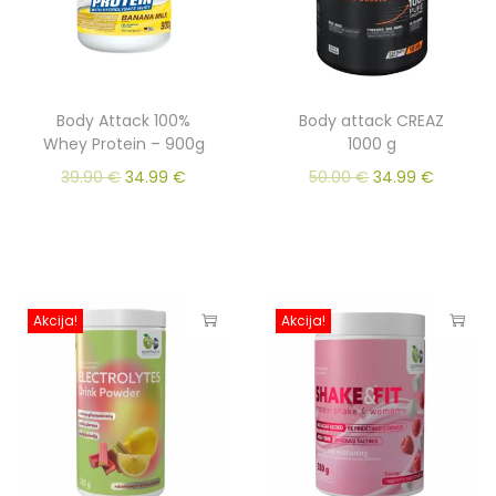
Body Attack 100%
Body attack CREAZ
Whey Protein – 900g
1000 g
39.90
€
34.99
€
50.00
€
34.99
€
Akcija!
Akcija!