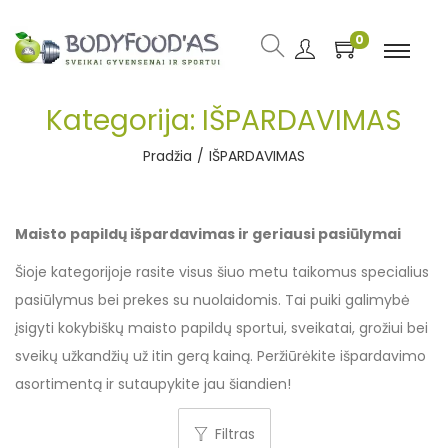
0
Kategorija:
IŠPARDAVIMAS
Pradžia
/
IŠPARDAVIMAS
Maisto papildų išpardavimas ir geriausi pasiūlymai
Šioje kategorijoje rasite visus šiuo metu taikomus specialius
pasiūlymus bei prekes su nuolaidomis. Tai puiki galimybė
įsigyti kokybiškų maisto papildų sportui, sveikatai, grožiui bei
sveikų užkandžių už itin gerą kainą. Peržiūrėkite išpardavimo
asortimentą ir sutaupykite jau šiandien!
Filtras