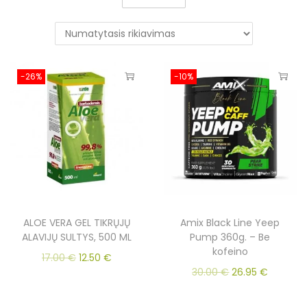
-26%
-10%
ALOE VERA GEL TIKRŲJŲ
Amix Black Line Yeep
ALAVIJŲ SULTYS, 500 ML
Pump 360g. – Be
kofeino
17.00
€
12.50
€
30.00
€
26.95
€