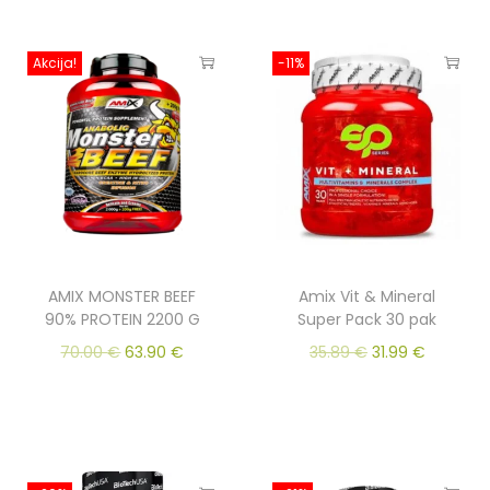
Akcija!
-11%
AMIX MONSTER BEEF
Amix Vit & Mineral
90% PROTEIN 2200 G
Super Pack 30 pak
70.00
€
63.90
€
35.89
€
31.99
€