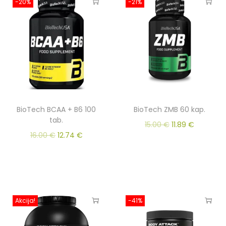
-20%
-21%
BioTech BCAA + B6 100
BioTech ZMB 60 kap.
tab.
15.00
€
11.89
€
16.00
€
12.74
€
Akcija!
-41%