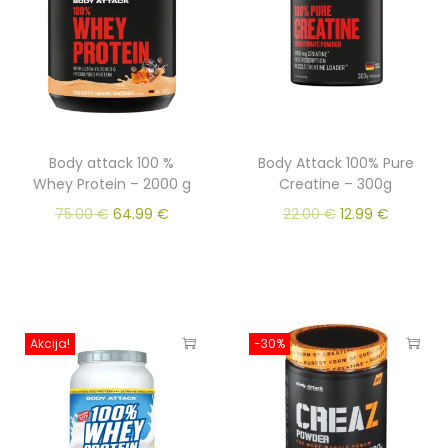
Body attack 100 %
Body Attack 100% Pure
Whey Protein – 2000 g
Creatine – 300g
75.00
€
64.99
€
22.00
€
12.99
€
Akcija!
-30%