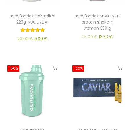
Bodyfoodas Elektrolitai
Bodyfoodas SHAKE&FIT
225g. NUOLAIDA!
protein shake 4
women 350 g
25.00
€
16.50
€
20.00
€
9.99
€
-50%
-20%