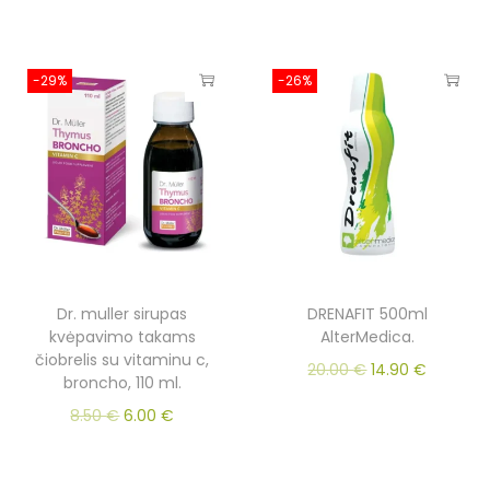
-29%
-26%
Dr. muller sirupas
DRENAFIT 500ml
kvėpavimo takams
AlterMedica.
čiobrelis su vitaminu c,
20.00
€
14.90
€
broncho, 110 ml.
8.50
€
6.00
€