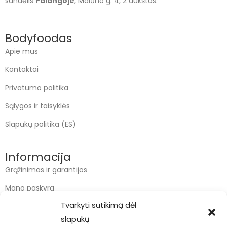
sandėlis
Palangoje
, Malūno g. 4, 2 aukštas.
Bodyfoodas
Apie mus
Kontaktai
Privatumo politika
Sąlygos ir taisyklės
Slapukų politika (ES)
Informacija
Grąžinimas ir garantijos
Mano paskyra
Tvarkyti sutikimą dėl
Apmokėjimas
slapukų
Krepšelis