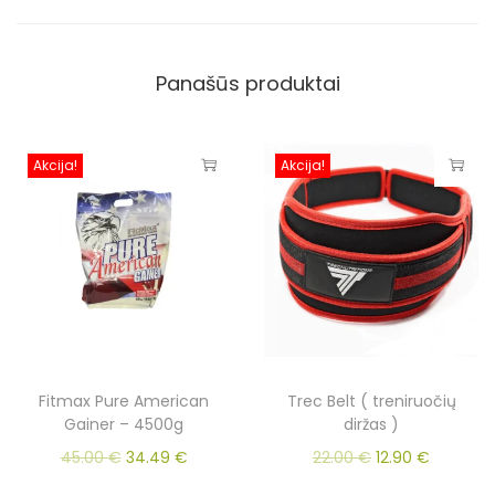
Panašūs produktai
Akcija!
Akcija!
Fitmax Pure American
Trec Belt ( treniruočių
Gainer – 4500g
diržas )
45.00
€
34.49
€
22.00
€
12.90
€