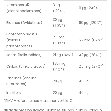
Vitaminas B12
3 μg
6 μg (240%*)
(cianokobalaminas)
(120%*)
30 μg
Biotinas (D-biotinas)
60 μg (120%*)
(60%*)
Pantoteno rūgštis
2,6 mg
(kalcio D-
5,2 mg (87%*)
(43%*)
pantotenatas)
Jodas (kalio jodidas)
21 μg (14%*)
42 μg (28%*)
1,35 mg
Cinkas (cinko citratas)
2,7 mg (27%*)
(14%*)
Cholinas (cholino
20 μg
40 μg
bitartratas)
Inozitolis
20 μg
40 μg
*RMV – referencinės maistinės vertės %.
Sudedamosios dalys:
Gliukozės sirupas, cukrus, vanduo, L-