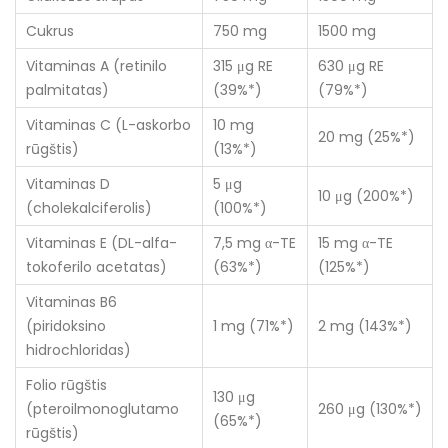
Cukrus
750 mg
1500 mg
Vitaminas A (retinilo
315 μg RE
630 μg RE
palmitatas)
(39%*)
(79%*)
Vitaminas C (L-askorbo
10 mg
20 mg (25%*)
rūgštis)
(13%*)
Vitaminas D
5 μg
10 μg (200%*)
(cholekalciferolis)
(100%*)
Vitaminas E (DL-alfa-
7,5 mg α-TE
15 mg α-TE
tokoferilo acetatas)
(63%*)
(125%*)
Vitaminas B6
(piridoksino
1 mg (71%*)
2 mg (143%*)
hidrochloridas)
Folio rūgštis
130 μg
(pteroilmonoglutamo
260 μg (130%*)
(65%*)
rūgštis)