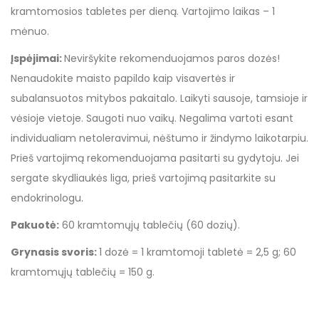
kramtomosios tabletes per dieną. Vartojimo laikas – 1
mėnuo.
Įspėjimai:
Neviršykite rekomenduojamos paros dozės!
Nenaudokite maisto papildo kaip visavertės ir
subalansuotos mitybos pakaitalo. Laikyti sausoje, tamsioje ir
vėsioje vietoje. Saugoti nuo vaikų. Negalima vartoti esant
individualiam netoleravimui, nėštumo ir žindymo laikotarpiu.
Prieš vartojimą rekomenduojama pasitarti su gydytoju. Jei
sergate skydliaukės liga, prieš vartojimą pasitarkite su
endokrinologu.
Pakuotė:
60 kramtomųjų tablečių (60 dozių).
Grynasis svoris:
1 dozė = 1 kramtomoji tabletė = 2,5 g; 60
kramtomųjų tablečių = 150 g.