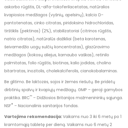
askorbo rūgštis, DL-alfa-tokoferilacetatas, natūralios
kvapiosios medžiagos (vyšnių, apelsinų), kalcio D-
pantotenatas, cinko citratas, piridoksino hidrochloridas,
tirštiklis (pektinas) (2%), stabilizatoriai (citrinos rūgštis,
natrio citratas), natūralūs dažikliai (beta karotenas,
šeivamedžio uogų sulčių koncentratas), glazūravimo
medžiagos (kokosų aliejus, karnaubo vaškas), retinilo
palmitatas, folio rūgštis, biotinas, kalio jodidas, cholino
bitartratas, inozitolis, cholekalciferolis, cianokobalaminas.
Be glitimo. Be laktozės, sojos ir žemės riešutų. Be pridėtų
dirbtinių spalvų ir kvapiųjų medžiagų. GMP – geroji gamybos
™
praktika. BRC
– Didžiosios Britanijos mažmenininkų sąjunga.
®
NSF
– Nacionalinis sanitarijos fondas.
Vartojimo rekomendacija:
Vaikams nuo 3 iki 6 metų po 1
kramtomąją tabletę per dieną. Vaikams nuo 6 metų 2