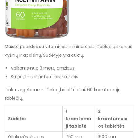
Maisto papildas su vitaminais ir mineralais. Tablečių skoniai:
vyšnių ir apelsinų. Sudėtyje yra cukrų.
Vaikams nuo 3 metų amžiaus.
Su pektinu ir natūraliais skoniais.
Tinka vegetarams. Tinka „halal“ dietai. 60 kramtomųjų
tablečių.
1
2
Sudėtis
kramtomo
kramtomosi
ji tabletė
os tabletės
Gliukozės sirupas
750 mg
1500 mg