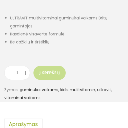
ULTRAVIT multivitaminai guminukai vaikams Britų
gamintojas
Kasdienė visavertė formulė
Be dažiklių ir tirštiklių
Į KREPŠELĮ
Žymos:
guminukai vaikams
,
kids
,
mulitvitamin
,
ultravit
,
vitaminai vaikams
Aprašymas