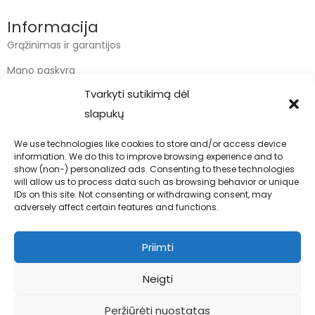
Informacija
Grąžinimas ir garantijos
Mano paskyra
Tvarkyti sutikimą dėl
Apmokėjimas
slapukų
Krepšelis
We use technologies like cookies to store and/or access device
information. We do this to improve browsing experience and to
Kontaktai
show (non-) personalized ads. Consenting to these technologies
will allow us to process data such as browsing behavior or unique
info@bodyfoodas.lt
IDs on this site. Not consenting or withdrawing consent, may
+370 600 77017
adversely affect certain features and functions.
Priimti
Neigti
Visos teisės saugomos © Bodyfoodas.lt 2026
Peržiūrėti nuostatas