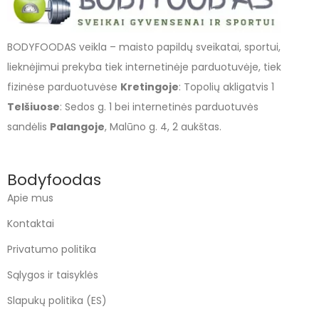
BODYFOODAS veikla – maisto papildų sveikatai, sportui,
lieknėjimui prekyba tiek internetinėje parduotuvėje, tiek
fizinėse parduotuvėse
Kretingoje
: Topolių akligatvis 1
Telšiuose
: Sedos g. 1 bei internetinės parduotuvės
sandėlis
Palangoje
, Malūno g. 4, 2 aukštas.
Bodyfoodas
Apie mus
Kontaktai
Privatumo politika
Sąlygos ir taisyklės
Slapukų politika (ES)