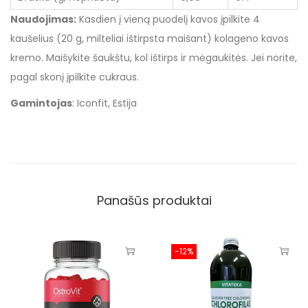
Naudojimas:
Kasdien į vieną puodelį kavos įpilkite 4
kaušelius (20 g, milteliai ištirpsta maišant) kolageno kavos
kremo. Maišykite šaukštu, kol ištirps ir mėgaukitės. Jei norite,
pagal skonį įpilkite cukraus.
Gamintojas
: Iconfit, Estija
Panašūs produktai
-12%