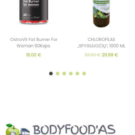
OstroVit Fat Burner For
CHLOROFILAS
Woman 60Kaps.
„SPYGLIUOČIŲ“, 1000 ML
16.00
€
33.90
€
29.99
€