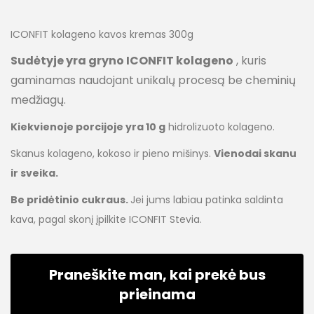
ICONFIT kolageno kavos kremas 300g
Sudėtyje yra gryno ICONFIT kolageno
, kuris
gaminamas naudojant unikalų procesą be cheminių
medžiagų.
Kiekvienoje porcijoje yra 10 g
hidrolizuoto kolageno.
Skanus kolageno, kokoso ir pieno mišinys.
Vienodai skanu
ir sveika.
Be pridėtinio cukraus.
Jei jums labiau patinka saldinta
kava, pagal skonį įpilkite ICONFIT Stevia.
Praneškite man, kai prekė bus
prieinama