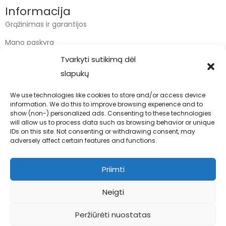
Informacija
Grąžinimas ir garantijos
Mano paskyra
Tvarkyti sutikimą dėl
Apmokėjimas
slapukų
Krepšelis
We use technologies like cookies to store and/or access device
information. We do this to improve browsing experience and to
Kontaktai
show (non-) personalized ads. Consenting to these technologies
will allow us to process data such as browsing behavior or unique
info@bodyfoodas.lt
IDs on this site. Not consenting or withdrawing consent, may
+370 600 77017
adversely affect certain features and functions.
Priimti
Neigti
Visos teisės saugomos © Bodyfoodas.lt 2026
Peržiūrėti nuostatas