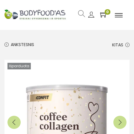
0
ANKSTESNIS
KITAS
Išparduota