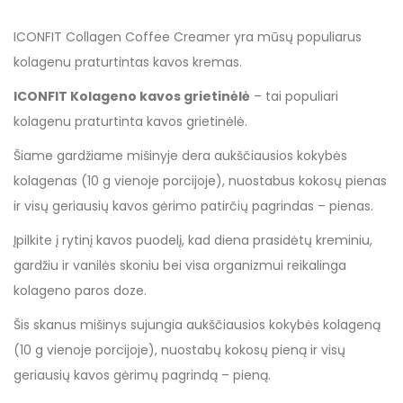
ICONFIT Collagen Coffee Creamer yra mūsų populiarus
kolagenu praturtintas kavos kremas.
ICONFIT Kolageno
kavos grietinėlė
– tai populiari
kolagenu praturtinta kavos grietinėlė.
Šiame gardžiame mišinyje dera aukščiausios kokybės
kolagenas (10 g vienoje porcijoje), nuostabus kokosų pienas
ir visų geriausių kavos gėrimo patirčių pagrindas – pienas.
Įpilkite į rytinį kavos puodelį, kad diena prasidėtų kreminiu,
gardžiu ir vanilės skoniu bei visa organizmui reikalinga
kolageno paros doze.
Šis skanus mišinys sujungia aukščiausios kokybės kolageną
(10 g vienoje porcijoje), nuostabų kokosų pieną ir visų
geriausių kavos gėrimų pagrindą – pieną.