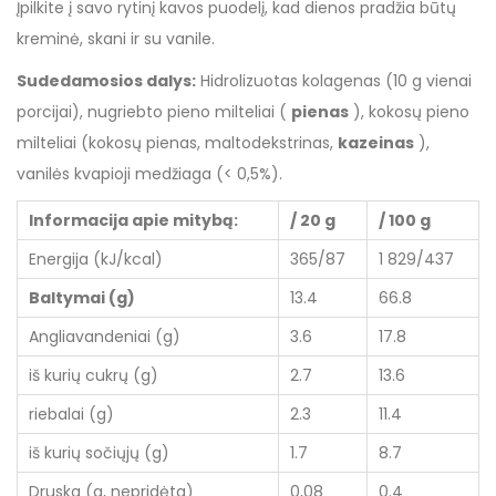
Įpilkite į savo rytinį kavos puodelį, kad dienos pradžia būtų
kreminė, skani ir su vanile.
Sudedamosios dalys:
Hidrolizuotas kolagenas (10 g vienai
porcijai), nugriebto pieno milteliai (
pienas
), kokosų pieno
milteliai (kokosų pienas, maltodekstrinas,
kazeinas
),
vanilės kvapioji medžiaga (< 0,5%).
Informacija apie mitybą:
/ 20 g
/ 100 g
Energija (kJ/kcal)
365/87
1 829/437
Baltymai (g)
13.4
66.8
Angliavandeniai (g)
3.6
17.8
iš kurių cukrų (g)
2.7
13.6
riebalai (g)
2.3
11.4
iš kurių sočiųjų (g)
1.7
8.7
Druska (g, nepridėta)
0,08
0.4