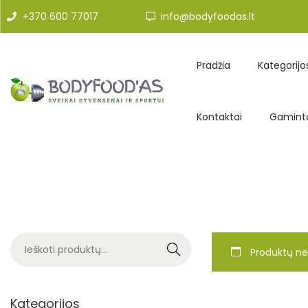
+370 600 77017
info@bodyfoodas.lt
Pradžia
Kategorijo
Kontaktai
Gaminto
Search
Produktų ne
Kategorijos