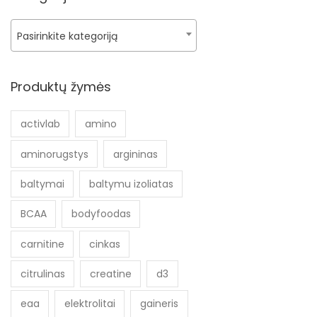
Pasirinkite kategoriją
Produktų žymės
activlab
amino
aminorugstys
argininas
baltymai
baltymu izoliatas
BCAA
bodyfoodas
carnitine
cinkas
citrulinas
creatine
d3
eaa
elektrolitai
gaineris