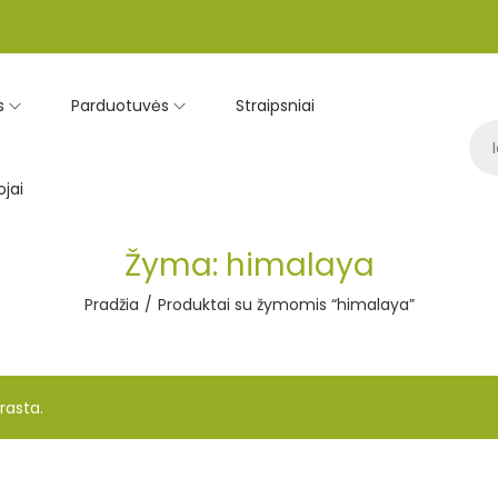
s
Parduotuvės
Straipsniai
jai
Žyma:
himalaya
Pradžia
/
Produktai su žymomis “himalaya”
rasta.