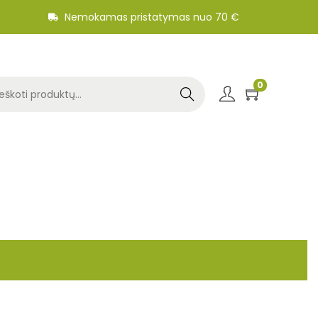
Nemokamas pristatymas nuo 70 €
0
Search