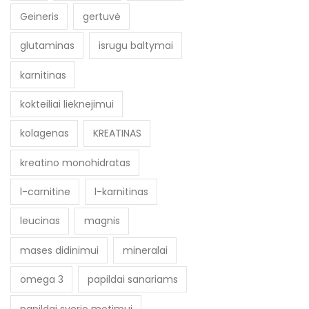
Geineris
gertuvė
glutaminas
isrugu baltymai
karnitinas
kokteiliai lieknejimui
kolagenas
KREATINAS
kreatino monohidratas
l-carnitine
l-karnitinas
leucinas
magnis
mases didinimui
mineralai
omega 3
papildai sanariams
papildai svorio metimui