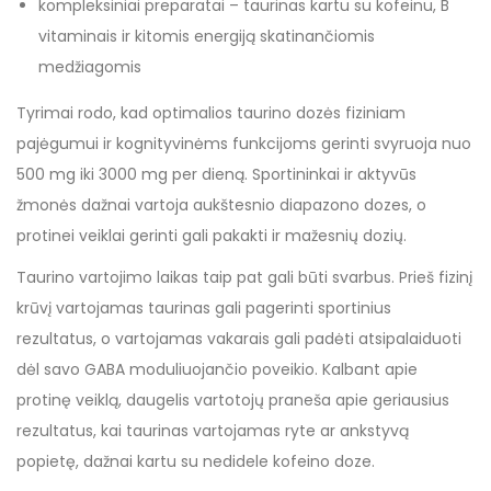
kompleksiniai preparatai – taurinas kartu su kofeinu, B
vitaminais ir kitomis energiją skatinančiomis
medžiagomis
Tyrimai rodo, kad optimalios taurino dozės fiziniam
pajėgumui ir kognityvinėms funkcijoms gerinti svyruoja nuo
500 mg iki 3000 mg per dieną. Sportininkai ir aktyvūs
žmonės dažnai vartoja aukštesnio diapazono dozes, o
protinei veiklai gerinti gali pakakti ir mažesnių dozių.
Taurino vartojimo laikas taip pat gali būti svarbus. Prieš fizinį
krūvį vartojamas taurinas gali pagerinti sportinius
rezultatus, o vartojamas vakarais gali padėti atsipalaiduoti
dėl savo GABA moduliuojančio poveikio. Kalbant apie
protinę veiklą, daugelis vartotojų praneša apie geriausius
rezultatus, kai taurinas vartojamas ryte ar ankstyvą
popietę, dažnai kartu su nedidele kofeino doze.