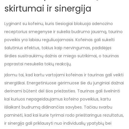
skirtumai ir sinergija
Lyginant su kofeinu, kuris tiesiogiai blokuoja adenozino
receptorius smegenyse ir sukelia budrumo jausmą, taurino
poveikis yra labiau reguliuojamasis. Kofeinas gali sukelti
šalutinius efektus, tokius kaip nervingumas, padidėjęs
širdies susitraukimų dažnis ar miego sutrikimai, o taurinas
paprastai nesukelia tokių reakcijų.
Įdomu tai, kad kartu vartojami kofeinas ir taurinas gali veikti
sinergiškai. Energetiniuose gėrimuose šie du junginiai dažnai
derinami būtent dėl šios priežasties. Taurinas gali švelninti
kai kuriuos nepageidaujamus kofeino poveikius, kartu
išlaikant budrumą didinančias savybes. Tačiau svarbu
paminėti, kad kai kurie tyrimai rodo prieštaringus rezultatus,
ir sinergija gali priklausyti nuo individualių ypatybių bei