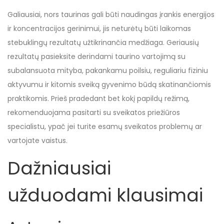
Galiausiai, nors taurinas gali būti naudingas įrankis energijos
ir koncentracijos gerinimui, jis neturėtų būti laikomas
stebuklingų rezultatų užtikrinančia medžiaga. Geriausių
rezultatų pasieksite derindami taurino vartojimą su
subalansuota mityba, pakankamu poilsiu, reguliariu fiziniu
aktyvumu ir kitomis sveiką gyvenimo būdą skatinančiomis
praktikomis. Prieš pradedant bet kokį papildų režimą,
rekomenduojama pasitarti su sveikatos priežiūros
specialistu, ypač jei turite esamų sveikatos problemų ar
vartojate vaistus.
Dažniausiai
užduodami klausimai