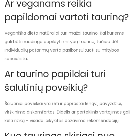
Ar veganams reikia
papildomai vartoti tauriną?
Veganiška dieta natūraliai turi mažai taurino. Kai kuriems
gali būti naudinga papildyti mitybą taurinu, tačiau dėl
individualių patarimų verta pasikonsultuoti su mitybos
specialistu.
Ar taurino papildai turi
šalutinių poveikių?
Šalutiniai poveikiai yra reti ir paprastai lengvi, pavyzdžiui,
virškinimo diskomfortas. Didelis ar perteklinis vartojimas gali
kelti riziką – visada laikykitės dozavimo rekomendacijų.
Kuo taurinas skiriasi nuo