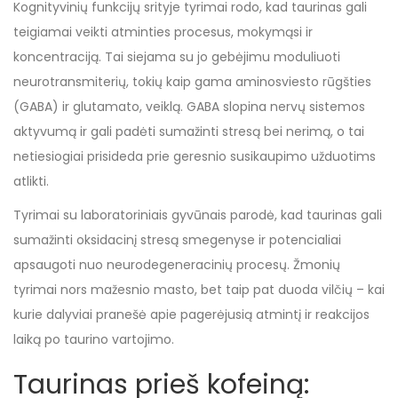
Kognityvinių funkcijų srityje tyrimai rodo, kad taurinas gali
teigiamai veikti atminties procesus, mokymąsi ir
koncentraciją. Tai siejama su jo gebėjimu moduliuoti
neurotransmiterių, tokių kaip gama aminosviesto rūgšties
(GABA) ir glutamato, veiklą. GABA slopina nervų sistemos
aktyvumą ir gali padėti sumažinti stresą bei nerimą, o tai
netiesiogiai prisideda prie geresnio susikaupimo užduotims
atlikti.
Tyrimai su laboratoriniais gyvūnais parodė, kad taurinas gali
sumažinti oksidacinį stresą smegenyse ir potencialiai
apsaugoti nuo neurodegeneracinių procesų. Žmonių
tyrimai nors mažesnio masto, bet taip pat duoda vilčių – kai
kurie dalyviai pranešė apie pagerėjusią atmintį ir reakcijos
laiką po taurino vartojimo.
Taurinas prieš kofeiną: