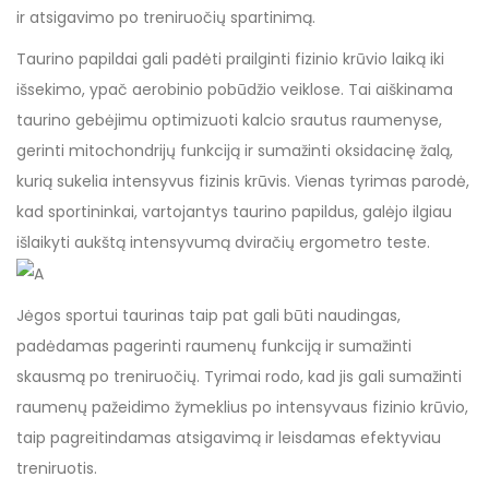
ir atsigavimo po treniruočių spartinimą.
Taurino papildai gali padėti prailginti fizinio krūvio laiką iki
išsekimo, ypač aerobinio pobūdžio veiklose. Tai aiškinama
taurino gebėjimu optimizuoti kalcio srautus raumenyse,
gerinti mitochondrijų funkciją ir sumažinti oksidacinę žalą,
kurią sukelia intensyvus fizinis krūvis. Vienas tyrimas parodė,
kad sportininkai, vartojantys taurino papildus, galėjo ilgiau
išlaikyti aukštą intensyvumą dviračių ergometro teste.
Jėgos sportui taurinas taip pat gali būti naudingas,
padėdamas pagerinti raumenų funkciją ir sumažinti
skausmą po treniruočių. Tyrimai rodo, kad jis gali sumažinti
raumenų pažeidimo žymeklius po intensyvaus fizinio krūvio,
taip pagreitindamas atsigavimą ir leisdamas efektyviau
treniruotis.