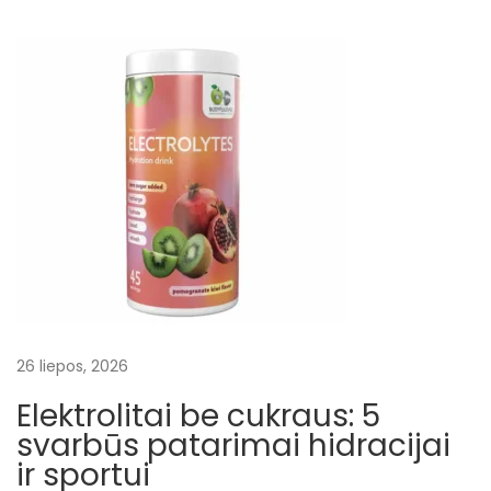
b
i
l
o
b
a
k
r
a
u
j
o
26 liepos, 2026
t
a
Elektrolitai be cukraus: 5
k
svarbūs patarimai hidracijai
a
ir sportui