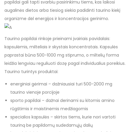
papildai gali tapti svarbiu pasirinkimu tiems, kas laikosi
augalinės dietos arba tiesiog siekia padidinti taurino kiekį
organizme dėl energijos ir koncentracijos gerinimo.
Taurino papildai rinkoje prieinami įvairiais pavidalais:
kapsulėmis, milteliais ir skystais koncentratais. Kapsulės
paprastai būna 500-1000 mg stiprumo, o miltelių forma
leidžia lengviau reguliuoti dozę pagal individualius poreikius.
Taurino turintys produktai:
energiniai gėrimai – dažniausiai turi 500-2000 mg
taurino vienoje porcijoje
sporto papildai – dažnai derinami su kitomis amino
rūgštimis ir maistinėmis medžiagomis
specialios kapsulės – skirtos tiems, kurie nori vartoti
tauriną be papildomų sudedamųjų dalių