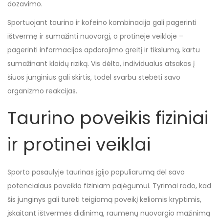
dozavimo.
Sportuojant taurino ir kofeino kombinacija gali pagerinti
ištvermę ir sumažinti nuovargį, o protinėje veikloje –
pagerinti informacijos apdorojimo greitį ir tikslumą, kartu
sumažinant klaidų riziką. Vis dėlto, individualus atsakas į
šiuos junginius gali skirtis, todėl svarbu stebėti savo
organizmo reakcijas.
Taurino poveikis fiziniai
ir protinei veiklai
Sporto pasaulyje taurinas įgijo populiarumą dėl savo
potencialaus poveikio fiziniam pajėgumui. Tyrimai rodo, kad
šis junginys gali turėti teigiamą poveikį keliomis kryptimis,
įskaitant ištvermės didinimą, raumenų nuovargio mažinimą