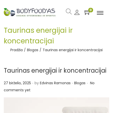
0
Taurinas energijai ir
koncentracijai
Pradžia
/
Blogas
/
Taurinas energijai ir koncentracijai
Taurinas energijai ir koncentracijai
.
.
.
P
P
27 birželio, 2025
by
Edvinas Ramonas
Blogas
No
o
o
comments yet
s
s
t
t
e
e