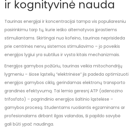
ir kognityvinė nauda
Taurinas energijai ir koncentracijai tampa vis populiaresniu
pasirinkimu tarp tų, kurie ieško alternatyvos įprastiems
stimuliantams. Skirtingai nuo kofeino, taurinas neprisideda
prie centrinės nervų sistemos stimuliavimo – jo poveikis
energijos lygiui yra subtilus ir vysta kitais mechanizmais.
Energijos gamybos požiūriu, taurinas veikia mitochondrijų
lygmeniu – šiose ląstelių “elektrinėse” jis padeda optimizuoti
energijos gamybos ciklą, gerindamas elektronų transporto
grandinės efektyvumą. Tai lemia geresnį ATP (adenozino
trifosfato) – pagrindinio energijos šaltinio ląstelėse –
gamybos procesą. Studentams ruošiantis egzaminams ar
profesionalams dirbant ilgas valandas, ši papildo savybė
gali būti ypač naudinga.