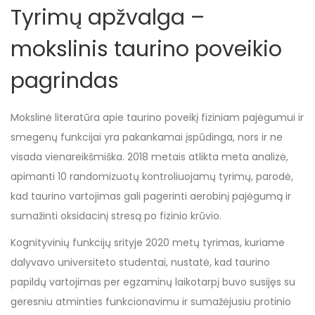
Tyrimų apžvalga –
mokslinis taurino poveikio
pagrindas
Mokslinė literatūra apie taurino poveikį fiziniam pajėgumui ir
smegenų funkcijai yra pakankamai įspūdinga, nors ir ne
visada vienareikšmiška. 2018 metais atlikta meta analizė,
apimanti 10 randomizuotų kontroliuojamų tyrimų, parodė,
kad taurino vartojimas gali pagerinti aerobinį pajėgumą ir
sumažinti oksidacinį stresą po fizinio krūvio.
Kognityvinių funkcijų srityje 2020 metų tyrimas, kuriame
dalyvavo universiteto studentai, nustatė, kad taurino
papildų vartojimas per egzaminų laikotarpį buvo susijęs su
geresniu atminties funkcionavimu ir sumažėjusiu protinio