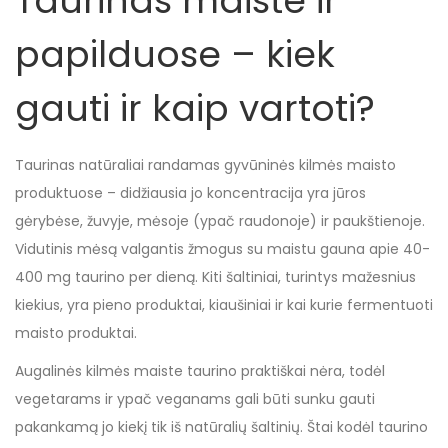
Taurinas maiste ir
papilduose – kiek
gauti ir kaip vartoti?
Taurinas natūraliai randamas gyvūninės kilmės maisto
produktuose – didžiausia jo koncentracija yra jūros
gėrybėse, žuvyje, mėsoje (ypač raudonoje) ir paukštienoje.
Vidutinis mėsą valgantis žmogus su maistu gauna apie 40-
400 mg taurino per dieną. Kiti šaltiniai, turintys mažesnius
kiekius, yra pieno produktai, kiaušiniai ir kai kurie fermentuoti
maisto produktai.
Augalinės kilmės maiste taurino praktiškai nėra, todėl
vegetarams ir ypač veganams gali būti sunku gauti
pakankamą jo kiekį tik iš natūralių šaltinių. Štai kodėl taurino