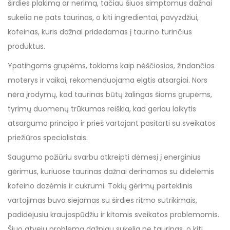
širdies plakimą ar nerimą, tačiau šiuos simptomus dažnai
sukelia ne pats taurinas, o kiti ingredientai, pavyzdžiui,
kofeinas, kuris dažnai pridedamas į taurino turinčius
produktus.
Ypatingoms grupėms, tokioms kaip nėščiosios, žindančios
moterys ir vaikai, rekomenduojama elgtis atsargiai. Nors
nėra įrodymų, kad taurinas būtų žalingas šioms grupėms,
tyrimų duomenų trūkumas reiškia, kad geriau laikytis
atsargumo principo ir prieš vartojant pasitarti su sveikatos
priežiūros specialistais.
Saugumo požiūriu svarbu atkreipti dėmesį į energinius
gėrimus, kuriuose taurinas dažnai derinamas su didelėmis
kofeino dozėmis ir cukrumi. Tokių gėrimų perteklinis
vartojimas buvo siejamas su širdies ritmo sutrikimais,
padidėjusiu kraujospūdžiu ir kitomis sveikatos problemomis.
Šiuo atveju problemą dažniau sukelia ne taurinas, o kiti