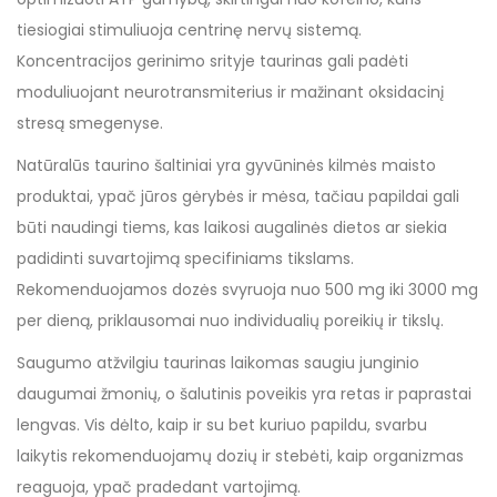
tiesiogiai stimuliuoja centrinę nervų sistemą.
Koncentracijos gerinimo srityje taurinas gali padėti
moduliuojant neurotransmiterius ir mažinant oksidacinį
stresą smegenyse.
Natūralūs taurino šaltiniai yra gyvūninės kilmės maisto
produktai, ypač jūros gėrybės ir mėsa, tačiau papildai gali
būti naudingi tiems, kas laikosi augalinės dietos ar siekia
padidinti suvartojimą specifiniams tikslams.
Rekomenduojamos dozės svyruoja nuo 500 mg iki 3000 mg
per dieną, priklausomai nuo individualių poreikių ir tikslų.
Saugumo atžvilgiu taurinas laikomas saugiu junginio
daugumai žmonių, o šalutinis poveikis yra retas ir paprastai
lengvas. Vis dėlto, kaip ir su bet kuriuo papildu, svarbu
laikytis rekomenduojamų dozių ir stebėti, kaip organizmas
reaguoja, ypač pradedant vartojimą.