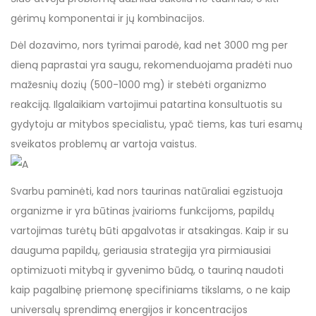
gėrimų komponentai ir jų kombinacijos.
Dėl dozavimo, nors tyrimai parodė, kad net 3000 mg per
dieną paprastai yra saugu, rekomenduojama pradėti nuo
mažesnių dozių (500-1000 mg) ir stebėti organizmo
reakciją. Ilgalaikiam vartojimui patartina konsultuotis su
gydytoju ar mitybos specialistu, ypač tiems, kas turi esamų
sveikatos problemų ar vartoja vaistus.
Svarbu paminėti, kad nors taurinas natūraliai egzistuoja
organizme ir yra būtinas įvairioms funkcijoms, papildų
vartojimas turėtų būti apgalvotas ir atsakingas. Kaip ir su
dauguma papildų, geriausia strategija yra pirmiausiai
optimizuoti mitybą ir gyvenimo būdą, o tauriną naudoti
kaip pagalbinę priemonę specifiniams tikslams, o ne kaip
universalų sprendimą energijos ir koncentracijos