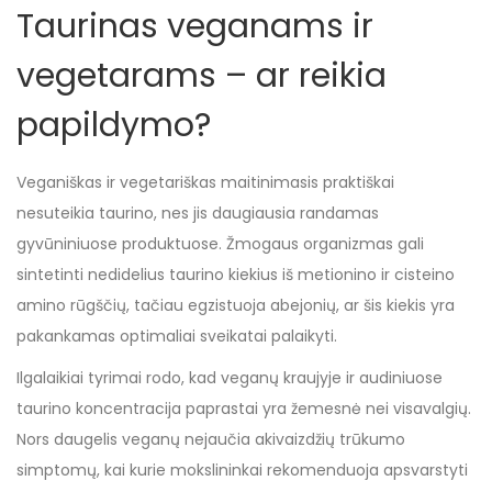
Taurinas veganams ir
vegetarams – ar reikia
papildymo?
Veganiškas ir vegetariškas maitinimasis praktiškai
nesuteikia taurino, nes jis daugiausia randamas
gyvūniniuose produktuose. Žmogaus organizmas gali
sintetinti nedidelius taurino kiekius iš metionino ir cisteino
amino rūgščių, tačiau egzistuoja abejonių, ar šis kiekis yra
pakankamas optimaliai sveikatai palaikyti.
Ilgalaikiai tyrimai rodo, kad veganų kraujyje ir audiniuose
taurino koncentracija paprastai yra žemesnė nei visavalgių.
Nors daugelis veganų nejaučia akivaizdžių trūkumo
simptomų, kai kurie mokslininkai rekomenduoja apsvarstyti