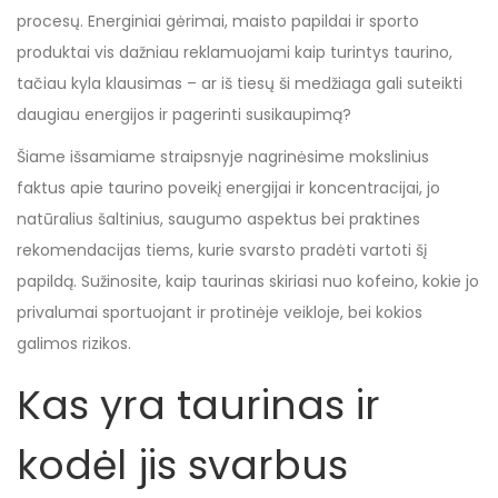
procesų. Energiniai gėrimai, maisto papildai ir sporto
produktai vis dažniau reklamuojami kaip turintys taurino,
tačiau kyla klausimas – ar iš tiesų ši medžiaga gali suteikti
daugiau energijos ir pagerinti susikaupimą?
Šiame išsamiame straipsnyje nagrinėsime mokslinius
faktus apie taurino poveikį energijai ir koncentracijai, jo
natūralius šaltinius, saugumo aspektus bei praktines
rekomendacijas tiems, kurie svarsto pradėti vartoti šį
papildą. Sužinosite, kaip taurinas skiriasi nuo kofeino, kokie jo
privalumai sportuojant ir protinėje veikloje, bei kokios
galimos rizikos.
Kas yra taurinas ir
kodėl jis svarbus