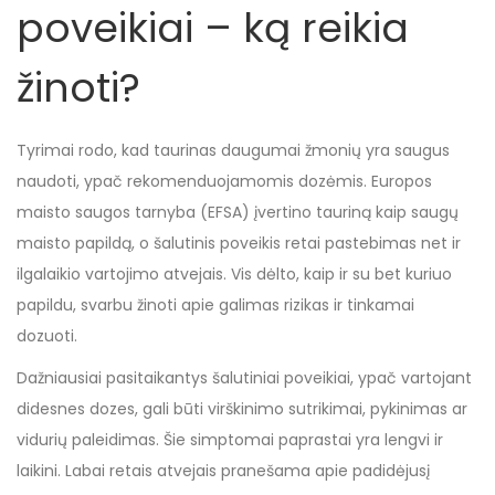
poveikiai – ką reikia
žinoti?
Tyrimai rodo, kad taurinas daugumai žmonių yra saugus
naudoti, ypač rekomenduojamomis dozėmis. Europos
maisto saugos tarnyba (EFSA) įvertino tauriną kaip saugų
maisto papildą, o šalutinis poveikis retai pastebimas net ir
ilgalaikio vartojimo atvejais. Vis dėlto, kaip ir su bet kuriuo
papildu, svarbu žinoti apie galimas rizikas ir tinkamai
dozuoti.
Dažniausiai pasitaikantys šalutiniai poveikiai, ypač vartojant
didesnes dozes, gali būti virškinimo sutrikimai, pykinimas ar
vidurių paleidimas. Šie simptomai paprastai yra lengvi ir
laikini. Labai retais atvejais pranešama apie padidėjusį