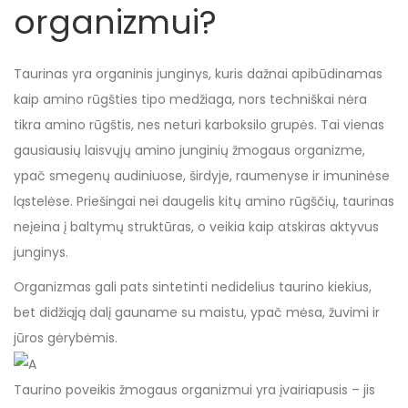
organizmui?
Taurinas yra organinis junginys, kuris dažnai apibūdinamas
kaip amino rūgšties tipo medžiaga, nors techniškai nėra
tikra amino rūgštis, nes neturi karboksilo grupės. Tai vienas
gausiausių laisvųjų amino junginių žmogaus organizme,
ypač smegenų audiniuose, širdyje, raumenyse ir imuninėse
ląstelėse. Priešingai nei daugelis kitų amino rūgščių, taurinas
neįeina į baltymų struktūras, o veikia kaip atskiras aktyvus
junginys.
Organizmas gali pats sintetinti nedidelius taurino kiekius,
bet didžiąją dalį gauname su maistu, ypač mėsa, žuvimi ir
jūros gėrybėmis.
Taurino poveikis žmogaus organizmui yra įvairiapusis – jis