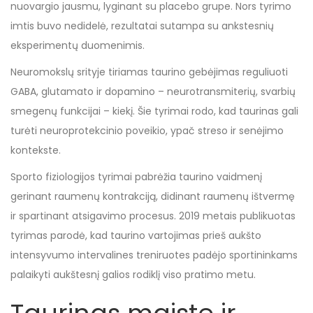
nuovargio jausmu, lyginant su placebo grupe. Nors tyrimo
imtis buvo nedidelė, rezultatai sutampa su ankstesnių
eksperimentų duomenimis.
Neuromokslų srityje tiriamas taurino gebėjimas reguliuoti
GABA, glutamato ir dopamino – neurotransmiterių, svarbių
smegenų funkcijai – kiekį. Šie tyrimai rodo, kad taurinas gali
turėti neuroprotekcinio poveikio, ypač streso ir senėjimo
kontekste.
Sporto fiziologijos tyrimai pabrėžia taurino vaidmenį
gerinant raumenų kontrakciją, didinant raumenų ištvermę
ir spartinant atsigavimo procesus. 2019 metais publikuotas
tyrimas parodė, kad taurino vartojimas prieš aukšto
intensyvumo intervalines treniruotes padėjo sportininkams
palaikyti aukštesnį galios rodiklį viso pratimo metu.