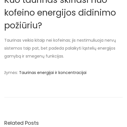
kofeino energijos didinimo
požiūriu?
Taurinas veikia kitaip nei kofeinas; jis nestimuliuoja nervų
sistemos taip pat, bet padeda palaikyti ląstelių energijos
gamybą ir smegenų funkcijas.
žymės
:
Taurinas energijai ir koncentracijai
G
i
n
k
g
o
Related Posts