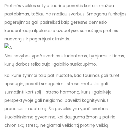
Protinės veiklos srityje taurino poveikis kartais mažiau
pastebimas, tačiau ne mažiau svarbus. Smegenų funkcijos
pagerėjimas gali pasireikšti kaip geresnė dėmesio
koncentracija ilgalaikėse užduotyse, sumažėjęs protinis
nuovargis ir pagerėjusi atmintis.
Šios savybės ypač svarbios studentams, tyrėjams ir tiems,
kurių darbas reikalauja ilgalaikio susikaupimo.
Kai kurie tyrimai taip pat nustatė, kad taurinas gali turėti
apsauginį poveikį smegenims streso metu. Jis gali
sumažinti kortizolį – streso hormoną, kuris ilgalaikėje
perspektyvoje gali neigiamai paveikti kognityvinius
procesus ir nuotaiką. Šis poveikis yra ypač svarbus
šiuolaikiniame gyvenime, kai dauguma žmonių patiria
chronišką stresą, neigiamai veikiantį protinę veiklą.