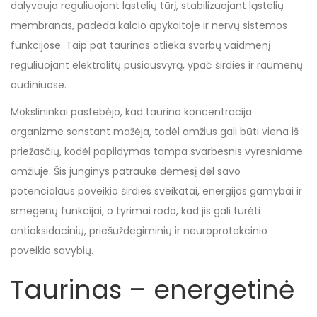
dalyvauja reguliuojant ląstelių tūrį, stabilizuojant ląstelių
membranas, padeda kalcio apykaitoje ir nervų sistemos
funkcijose. Taip pat taurinas atlieka svarbų vaidmenį
reguliuojant elektrolitų pusiausvyrą, ypač širdies ir raumenų
audiniuose.
Mokslininkai pastebėjo, kad taurino koncentracija
organizme senstant mažėja, todėl amžius gali būti viena iš
priežasčių, kodėl papildymas tampa svarbesnis vyresniame
amžiuje. Šis junginys patraukė dėmesį dėl savo
potencialaus poveikio širdies sveikatai, energijos gamybai ir
smegenų funkcijai, o tyrimai rodo, kad jis gali turėti
antioksidacinių, priešuždegiminių ir neuroprotekcinio
poveikio savybių.
Taurinas – energetinė