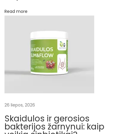
i
i
Read more
r
s
m
e
g
e
n
ų
f
u
n
26 liepos, 2026
k
Skaidulos ir gerosios
c
bakterijos žarnynui: kaip
i