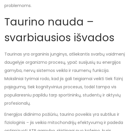
problemoms.
Taurino nauda –
svarbiausios išvados
Taurinas yra organinis junginys, atliekantis svarbų vaidmenį
daugelyje organizmo procesų, ypač susijusių su energijos
gamyba, nervų sistemos veikla ir raumenų funkcija.
Moksliniai tyrimai rodo, kad jis gali teigiamai veikti tiek fizinį
pajėgumą, tiek kognityvinius procesus, todėl tampa vis
populiaresniu papildu tarp sportininkų, studentų ir aktyvių
profesionalų.
Energijos didinimo požiūriu, taurino poveikis yra subtilus ir
fiziologinis – jis veikia mitochondrijų efektyvumą ir padeda
optimizuoti ATP gamybą, skirtingai nuo kofeino, kuris