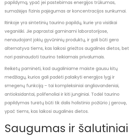
papildymą, ypač jei pastebimas energijos trūkumas,
sumažėjęs fizinis pajėgumas ar koncentracijos sunkumai.
Rinkoje yra sintetinių taurino papildų, kurie yra visiškai
veganiški. Jie paprastai gaminami laboratorijose,
nenaudojant jokių gyvūninių produktų, ir gali būti gera
alternatyva tiems, kas laikosi griežtos augalinės dietos, bet
nori pasinaudoti taurino teikiamais privalumais.
Reikėtų paminėti, kad augaliniame maiste gausu kitų
medžiagų, kurios gali padėti palaikyti energijos lygį ir
smegenų funkciją – tai kompleksiniai angliavandeniai,
antioksidantai, polifenoliai ir kiti junginiai. Todėl taurino
papildymas turėtų būti tik dalis holistinio požiūrio į gerovę,
ypač tiems, kas laikosi augalinės dietos.
Saugumas ir šalutiniai