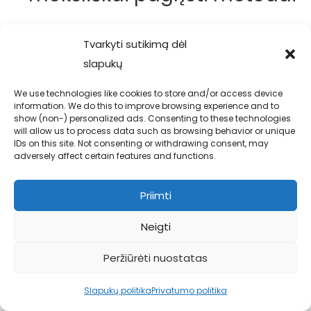
l
i
Read more
k
Tvarkyti sutikimą dėl
a
slapukų
s
We use technologies like cookies to store and/or access device
(
information. We do this to improve browsing experience and to
t
show (non-) personalized ads. Consenting to these technologies
will allow us to process data such as browsing behavior or unique
u
IDs on this site. Not consenting or withdrawing consent, may
Parašykite komentarą
adversely affect certain features and functions.
l
s
Priimti
i
)
Neigti
s
t
Peržiūrėti nuostatas
r
Slapukų politika
Privatumo politika
e