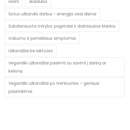
reishi
skaidulos
Sotus užkandis darbui – energija visai dienai
Subalansuota mityba: pagrindai ir dažniausios klaidos
trūkumo ir pertekliaus simptomai
Užkandžiai be laktozės
Veganiški užkandžiai pasiimti su savimi į darbą ar
kelionę
Veganiški užkandžiai po treniruotės – geriausi
pasirinkimai