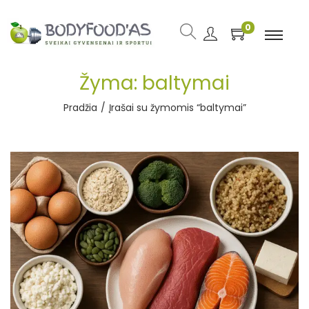
0
Žyma:
baltymai
Pradžia
/
Įrašai su žymomis “baltymai”