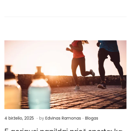
o
,
2
0
2
5
.
.
P
4
P
4 birželio, 2025
by
Edvinas Ramonas
Blogas
o
b
o