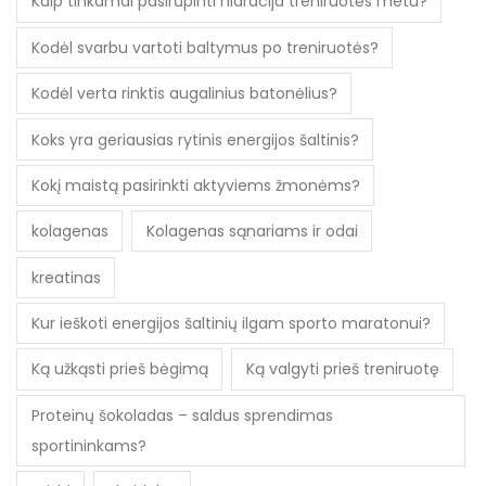
Kaip tinkamai pasirūpinti hidracija treniruotės metu?
Kodėl svarbu vartoti baltymus po treniruotės?
Kodėl verta rinktis augalinius batonėlius?
Koks yra geriausias rytinis energijos šaltinis?
Kokį maistą pasirinkti aktyviems žmonėms?
kolagenas
Kolagenas sąnariams ir odai
kreatinas
Kur ieškoti energijos šaltinių ilgam sporto maratonui?
Ką užkąsti prieš bėgimą
Ką valgyti prieš treniruotę
Proteinų šokoladas – saldus sprendimas
sportininkams?