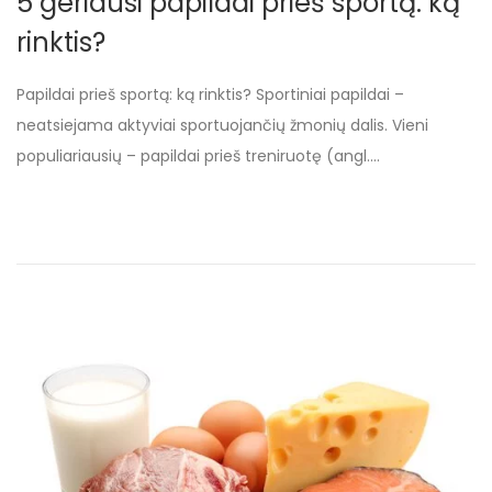
5 geriausi papildai prieš sportą: ką
s
i
s
rinktis?
t
r
t
e
ž
e
Papildai prieš sportą: ką rinktis? Sportiniai papildai –
d
e
d
neatsiejama aktyviai sportuojančių žmonių dalis. Vieni
o
l
i
populiariausių – papildai prieš treniruotę (angl….
n
i
n
o
,
2
0
2
5