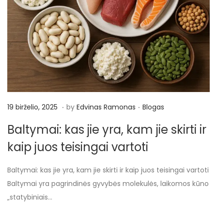
.
.
P
1
P
19 birželio, 2025
by
Edvinas Ramonas
Blogas
o
9
o
Baltymai: kas jie yra, kam jie skirti ir
s
b
s
kaip juos teisingai vartoti
t
i
t
e
r
e
Baltymai: kas jie yra, kam jie skirti ir kaip juos teisingai vartoti
d
ž
d
Baltymai yra pagrindinės gyvybės molekulės, laikomos kūno
o
e
i
„statybiniais…
n
l
n
i