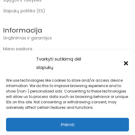
Sąlygos ir taisyklės
Slapukų politika (ES)
Informacija
Grąžinimas ir garantijos
Mano paskyra
Tvarkyti sutikimą dėl
Apmokėjimas
slapukų
Krepšelis
We use technologies like cookies to store and/or access device
information. We do this to improve browsing experience and to
Kontaktai
show (non-) personalized ads. Consenting to these technologies
will allow us to process data such as browsing behavior or unique
info@bodyfoodas.lt
IDs on this site. Not consenting or withdrawing consent, may
+370 600 77017
adversely affect certain features and functions.
Priimti