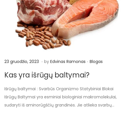
.
.
P
1
P
23 gruodžio, 2023
by
Edvinas Ramonas
Blogas
o
9
o
Kas yra išrūgų baltymai?
s
b
s
t
a
t
Išrūgų baltymai : Svarbūs Organizmo Statybiniai Blokai
e
l
e
Išrūgų Baltymai yra esminiai biologiniai makromolekulai,
d
a
d
sudaryti iš aminorūgščių grandinės. Jie atlieka svarbų…
o
n
i
n
d
n
ž