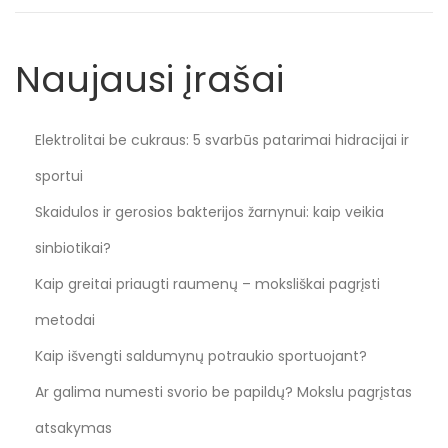
i
o
Naujausi įrašai
,
2
0
Elektrolitai be cukraus: 5 svarbūs patarimai hidracijai ir
2
sportui
4
Skaidulos ir gerosios bakterijos žarnynui: kaip veikia
sinbiotikai?
Kaip greitai priaugti raumenų – moksliškai pagrįsti
metodai
Kaip išvengti saldumynų potraukio sportuojant?
Ar galima numesti svorio be papildų? Mokslu pagrįstas
atsakymas