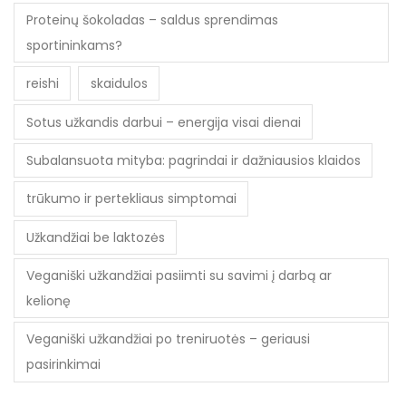
Proteinų šokoladas – saldus sprendimas
sportininkams?
reishi
skaidulos
Sotus užkandis darbui – energija visai dienai
Subalansuota mityba: pagrindai ir dažniausios klaidos
trūkumo ir pertekliaus simptomai
Užkandžiai be laktozės
Veganiški užkandžiai pasiimti su savimi į darbą ar
kelionę
Veganiški užkandžiai po treniruotės – geriausi
pasirinkimai