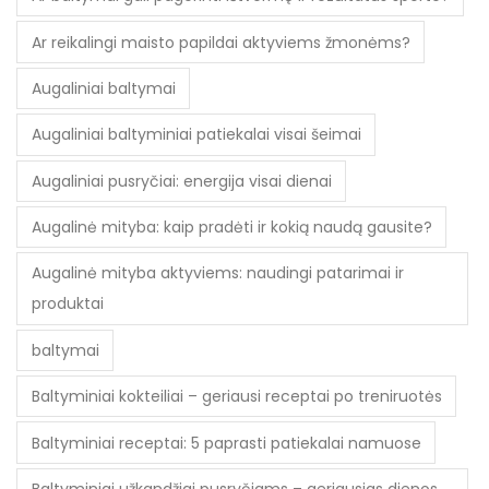
Ar reikalingi maisto papildai aktyviems žmonėms?
Augaliniai baltymai
Augaliniai baltyminiai patiekalai visai šeimai
Augaliniai pusryčiai: energija visai dienai
Augalinė mityba: kaip pradėti ir kokią naudą gausite?
Augalinė mityba aktyviems: naudingi patarimai ir
produktai
baltymai
Baltyminiai kokteiliai – geriausi receptai po treniruotės
Baltyminiai receptai: 5 paprasti patiekalai namuose
Baltyminiai užkandžiai pusryčiams – geriausias dienos