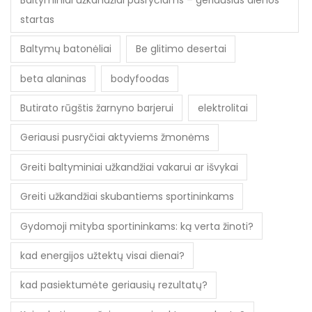
startas
Baltymų batonėliai
Be glitimo desertai
beta alaninas
bodyfoodas
Butirato rūgštis žarnyno barjerui
elektrolitai
Geriausi pusryčiai aktyviems žmonėms
Greiti baltyminiai užkandžiai vakarui ar išvykai
Greiti užkandžiai skubantiems sportininkams
Gydomoji mityba sportininkams: ką verta žinoti?
kad energijos užtektų visai dienai?
kad pasiektumėte geriausių rezultatų?