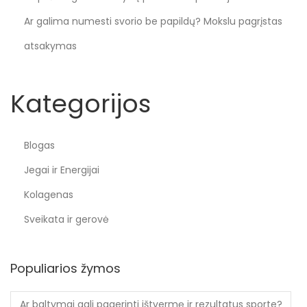
Ar galima numesti svorio be papildų? Mokslu pagrįstas
atsakymas
Kategorijos
Blogas
Jegai ir Energijai
Kolagenas
Sveikata ir gerovė
Populiarios žymos
Ar baltymai gali pagerinti ištvermę ir rezultatus sporte?