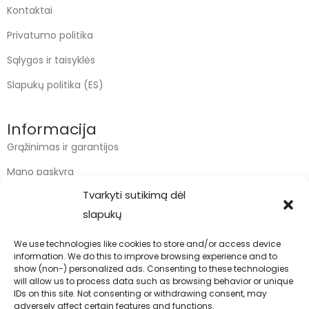
Kontaktai
Privatumo politika
Sąlygos ir taisyklės
Slapukų politika (ES)
Informacija
Grąžinimas ir garantijos
Mano paskyra
Tvarkyti sutikimą dėl
Apmokėjimas
slapukų
Krepšelis
We use technologies like cookies to store and/or access device
information. We do this to improve browsing experience and to
Kontaktai
show (non-) personalized ads. Consenting to these technologies
will allow us to process data such as browsing behavior or unique
info@bodyfoodas.lt
IDs on this site. Not consenting or withdrawing consent, may
+370 600 77017
adversely affect certain features and functions.