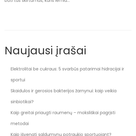
būti tas skirtumas, kuris lemia…
n
n
Naujausi įrašai
Elektrolitai be cukraus: 5 svarbūs patarimai hidracijai ir
sportui
Skaidulos ir gerosios bakterijos žarnynui: kaip veikia
sinbiotikai?
Kaip greitai priaugti raumenų – moksliškai pagrįsti
metodai
Kaip išvengti saldumynų potraukio sportuojant?