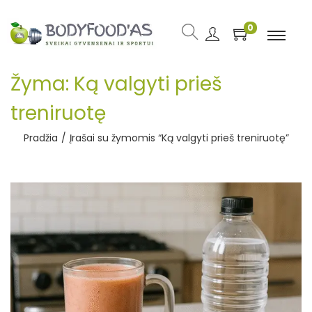
0
Žyma:
Ką valgyti prieš
treniruotę
Pradžia
/
Įrašai su žymomis “Ką valgyti prieš treniruotę”