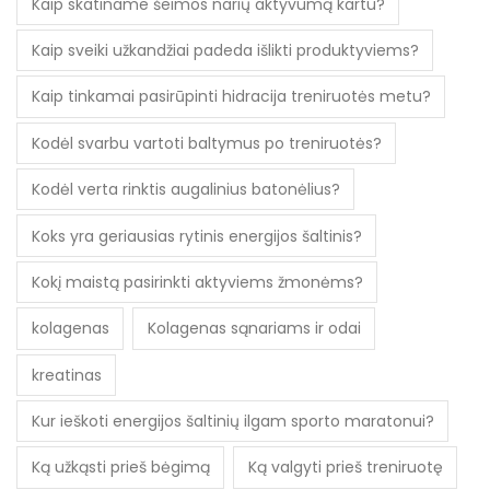
Kaip skatiname šeimos narių aktyvumą kartu?
Kaip sveiki užkandžiai padeda išlikti produktyviems?
Kaip tinkamai pasirūpinti hidracija treniruotės metu?
Kodėl svarbu vartoti baltymus po treniruotės?
Kodėl verta rinktis augalinius batonėlius?
Koks yra geriausias rytinis energijos šaltinis?
Kokį maistą pasirinkti aktyviems žmonėms?
kolagenas
Kolagenas sąnariams ir odai
kreatinas
Kur ieškoti energijos šaltinių ilgam sporto maratonui?
Ką užkąsti prieš bėgimą
Ką valgyti prieš treniruotę