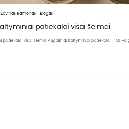
.
P
Edvinas Ramonas
Blogas
o
altyminiai patiekalai visai šeimai
s
t
i patiekalai visai šeimai Augaliniai baltyminiai patiekalai – tai v
e
…
d
i
n