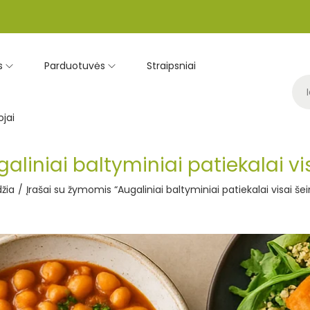
s
Parduotuvės
Straipsniai
jai
aliniai baltyminiai patiekalai vi
žia
/
Įrašai su žymomis “Augaliniai baltyminiai patiekalai visai še