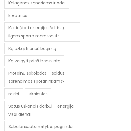
Kolagenas sąnariams ir odai
kreatinas
Kur ieškoti energijos šaltinių
ilgam sporto maratonui?
Ką užkąsti prieš bėgimą
Ką valgyti prieš treniruotę
Proteinų šokoladas – saldus
sprendimas sportininkams?
reishi
skaidulos
Sotus užkandis darbui – energija
visai dienai
Subalansuota mityba: pagrindai