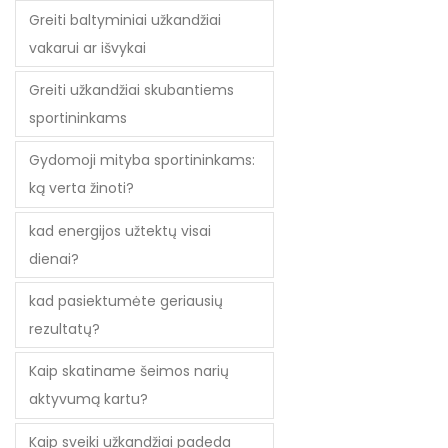
Greiti baltyminiai užkandžiai
vakarui ar išvykai
Greiti užkandžiai skubantiems
sportininkams
Gydomoji mityba sportininkams:
ką verta žinoti?
kad energijos užtektų visai
dienai?
kad pasiektumėte geriausių
rezultatų?
Kaip skatiname šeimos narių
aktyvumą kartu?
Kaip sveiki užkandžiai padeda