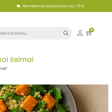
Nemokamas pristatymas nuo 70 €
0
Search
sai šeimai
imai”