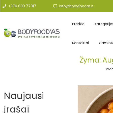
+370 600 77017
info@bodyfoodas.lt
Pradžia
Kategorijo
Kontaktai
Gaminto
Žyma:
Aug
Prad
Naujausi
įrašai