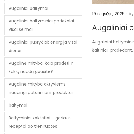
Augaliniai baltymai
.
P
19 rugsėjo, 2025
by
Augaliniai baltyminiai patiekalai
o
Augaliniai b
visai šeimai
s
t
Augaliniai baltyminia
Augaliniai pusryčiai: energija visai
e
šaltiniai, pradedant
dienai
d
Augalinė mityba: kaip pradėti ir
o
kokią naudą gausite?
n
Augalinė mityba aktyviems:
naudingi patarimai ir produktai
baltymai
Baltyminiai kokteiliai – geriausi
receptai po treniruotės