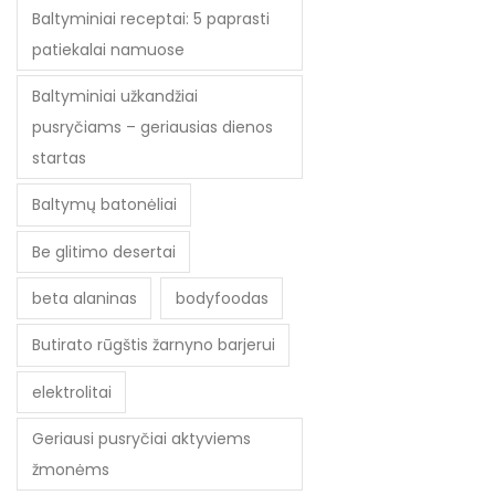
Baltyminiai receptai: 5 paprasti
patiekalai namuose
Baltyminiai užkandžiai
pusryčiams – geriausias dienos
startas
Baltymų batonėliai
Be glitimo desertai
beta alaninas
bodyfoodas
Butirato rūgštis žarnyno barjerui
elektrolitai
Geriausi pusryčiai aktyviems
žmonėms