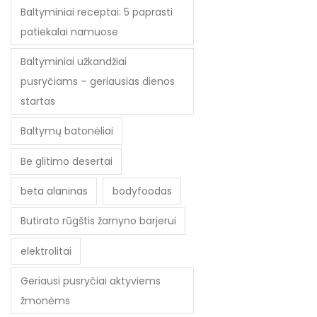
Baltyminiai receptai: 5 paprasti
patiekalai namuose
Baltyminiai užkandžiai
pusryčiams – geriausias dienos
startas
Baltymų batonėliai
Be glitimo desertai
beta alaninas
bodyfoodas
Butirato rūgštis žarnyno barjerui
elektrolitai
Geriausi pusryčiai aktyviems
žmonėms