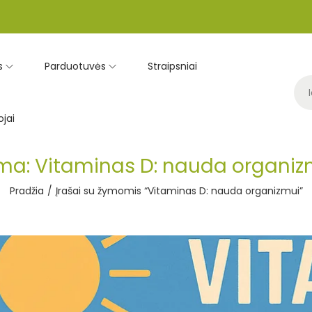
s
Parduotuvės
Straipsniai
jai
ma:
Vitaminas D: nauda organiz
Pradžia
/
Įrašai su žymomis “Vitaminas D: nauda organizmui”