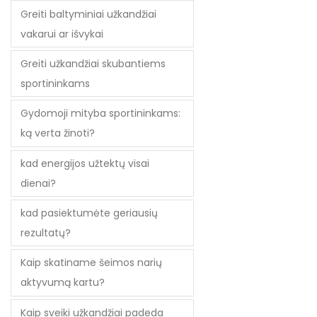
Greiti baltyminiai užkandžiai
vakarui ar išvykai
Greiti užkandžiai skubantiems
sportininkams
Gydomoji mityba sportininkams:
ką verta žinoti?
kad energijos užtektų visai
dienai?
kad pasiektumėte geriausių
rezultatų?
Kaip skatiname šeimos narių
aktyvumą kartu?
Kaip sveiki užkandžiai padeda