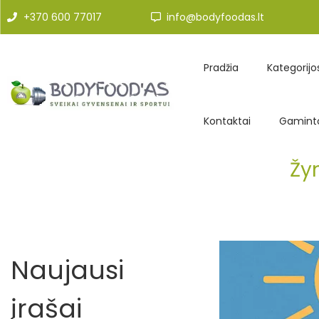
+370 600 77017
info@bodyfoodas.lt
Pradžia
Kategorijo
Kontaktai
Gaminto
Žy
Naujausi
įrašai