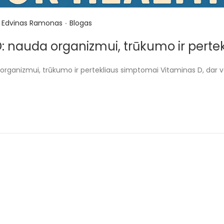
.
P
Edvinas Ramonas
Blogas
o
: nauda organizmui, trūkumo ir perte
s
t
rganizmui, trūkumo ir pertekliaus simptomai Vitaminas D, dar vad
e
d
i
n