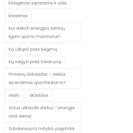
Kolagenas sąnariams ir odai
kreatinas
Kur ieškoti energijos šaltinių
ilgam sporto maratonui?
Ką užkąsti prieš bėgimą
Ką valgyti prieš treniruotę
Proteinų šokoladas – saldus
sprendimas sportininkams?
reishi
skaidulos
Sotus užkandis darbui – energija
visai dienai
Subalansuota mityba: pagrindai