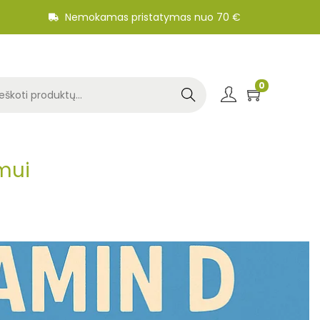
Nemokamas pristatymas nuo 70 €
0
Search
mui