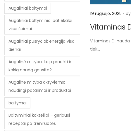
Augaliniai baltymai
.
P
19 rugsėjo, 2025
by
Augaliniai baltyminiai patiekalai
o
Vitaminas D
visai šeimai
s
t
Vitaminas D: nauda o
Augaliniai pusryčiai: energija visai
e
tiek…
dienai
d
Augalinė mityba: kaip pradėti ir
o
kokią naudą gausite?
n
Augalinė mityba aktyviems:
naudingi patarimai ir produktai
baltymai
Baltyminiai kokteiliai – geriausi
receptai po treniruotės