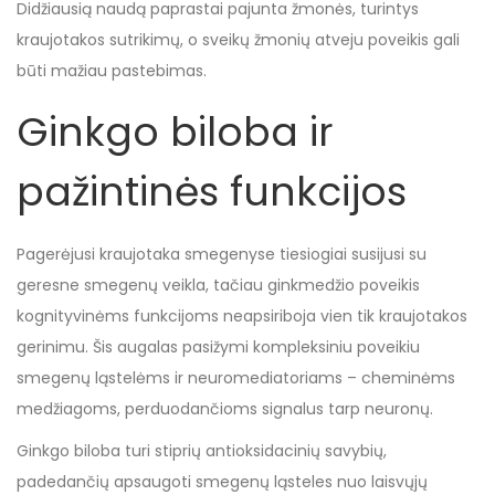
Didžiausią naudą paprastai pajunta žmonės, turintys
kraujotakos sutrikimų, o sveikų žmonių atveju poveikis gali
būti mažiau pastebimas.
Ginkgo biloba ir
pažintinės funkcijos
Pagerėjusi kraujotaka smegenyse tiesiogiai susijusi su
geresne smegenų veikla, tačiau ginkmedžio poveikis
kognityvinėms funkcijoms neapsiriboja vien tik kraujotakos
gerinimu. Šis augalas pasižymi kompleksiniu poveikiu
smegenų ląstelėms ir neuromediatoriams – cheminėms
medžiagoms, perduodančioms signalus tarp neuronų.
Ginkgo biloba turi stiprių antioksidacinių savybių,
padedančių apsaugoti smegenų ląsteles nuo laisvųjų