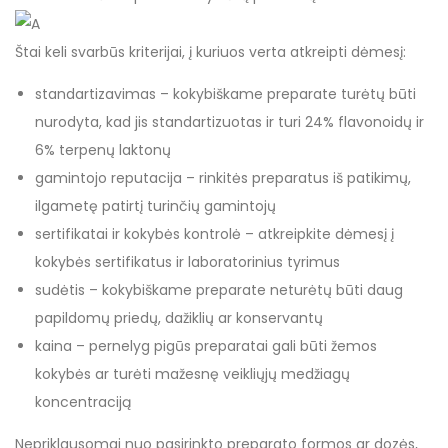
Štai keli svarbūs kriterijai, į kuriuos verta atkreipti dėmesį:
standartizavimas – kokybiškame preparate turėtų būti
nurodyta, kad jis standartizuotas ir turi 24% flavonoidų ir
6% terpenų laktonų
gamintojo reputacija – rinkitės preparatus iš patikimų,
ilgametę patirtį turinčių gamintojų
sertifikatai ir kokybės kontrolė – atkreipkite dėmesį į
kokybės sertifikatus ir laboratorinius tyrimus
sudėtis – kokybiškame preparate neturėtų būti daug
papildomų priedų, dažiklių ar konservantų
kaina – pernelyg pigūs preparatai gali būti žemos
kokybės ar turėti mažesnę veikliųjų medžiagų
koncentraciją
Nepriklausomai nuo pasirinkto preparato formos ar dozės,