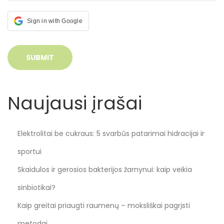
Sign in with Google
Naujausi įrašai
Elektrolitai be cukraus: 5 svarbūs patarimai hidracijai ir
sportui
Skaidulos ir gerosios bakterijos žarnynui: kaip veikia
sinbiotikai?
Kaip greitai priaugti raumenų – moksliškai pagrįsti
metodai