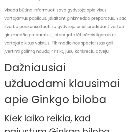
Visada būtina informuoti savo gydytoją apie visus
vartojamus papildus, įskaitant ginkmedžio preparatus. Ypač
svarbu pasikonsultuoti su gydytoju prieš pradedant vartoti
ginkmedžio preparatus, jei sergate lėtinėmis ligomis ar
vartojate kitus vaistus. Tik medicinos specialistas gali
įvertinti galimą naudą ir riziką jūsų konkrečiu atveju.
Dažniausiai
užduodami klausimai
apie Ginkgo biloba
Kiek laiko reikia, kad
pajustum Ginkgo biloba