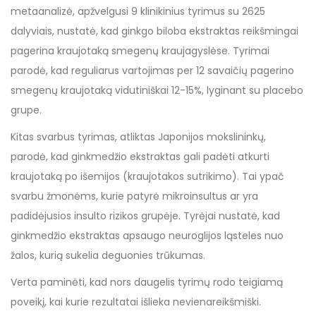
metaanalizė, apžvelgusi 9 klinikinius tyrimus su 2625
dalyviais, nustatė, kad ginkgo biloba ekstraktas reikšmingai
pagerina kraujotaką smegenų kraujagyslėse. Tyrimai
parodė, kad reguliarus vartojimas per 12 savaičių pagerino
smegenų kraujotaką vidutiniškai 12-15%, lyginant su placebo
grupe.
Kitas svarbus tyrimas, atliktas Japonijos mokslininkų,
parodė, kad ginkmedžio ekstraktas gali padėti atkurti
kraujotaką po išemijos (kraujotakos sutrikimo). Tai ypač
svarbu žmonėms, kurie patyrė mikroinsultus ar yra
padidėjusios insulto rizikos grupėje. Tyrėjai nustatė, kad
ginkmedžio ekstraktas apsaugo neuroglijos ląsteles nuo
žalos, kurią sukelia deguonies trūkumas.
Verta paminėti, kad nors daugelis tyrimų rodo teigiamą
poveikį, kai kurie rezultatai išlieka nevienareikšmiški.