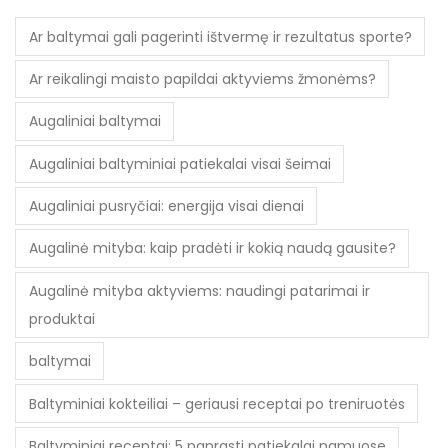
Ar baltymai gali pagerinti ištvermę ir rezultatus sporte?
Ar reikalingi maisto papildai aktyviems žmonėms?
Augaliniai baltymai
Augaliniai baltyminiai patiekalai visai šeimai
Augaliniai pusryčiai: energija visai dienai
Augalinė mityba: kaip pradėti ir kokią naudą gausite?
Augalinė mityba aktyviems: naudingi patarimai ir
produktai
baltymai
Baltyminiai kokteiliai – geriausi receptai po treniruotės
Baltyminiai receptai: 5 paprasti patiekalai namuose