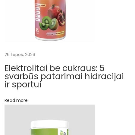
a
d
a
v
i
m
26 liepos, 2026
o
o
Elektrolitai be cukraus: 5
p
svarbūs patarimai hidracijai
t
ir sportui
i
m
Read more
i
z
a
v