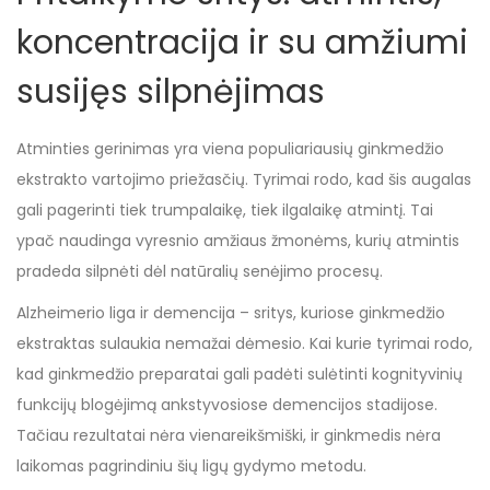
koncentracija ir su amžiumi
susijęs silpnėjimas
Atminties gerinimas yra viena populiariausių ginkmedžio
ekstrakto vartojimo priežasčių. Tyrimai rodo, kad šis augalas
gali pagerinti tiek trumpalaikę, tiek ilgalaikę atmintį. Tai
ypač naudinga vyresnio amžiaus žmonėms, kurių atmintis
pradeda silpnėti dėl natūralių senėjimo procesų.
Alzheimerio liga ir demencija – sritys, kuriose ginkmedžio
ekstraktas sulaukia nemažai dėmesio. Kai kurie tyrimai rodo,
kad ginkmedžio preparatai gali padėti sulėtinti kognityvinių
funkcijų blogėjimą ankstyvosiose demencijos stadijose.
Tačiau rezultatai nėra vienareikšmiški, ir ginkmedis nėra
laikomas pagrindiniu šių ligų gydymo metodu.