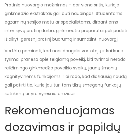
Protinio nuovargio mažinimas – dar viena sritis, kurioje
ginkmedžio ekstraktas gali būti naudingas. Studentams
egzaminų sesijos metu ar specialistams, dirbantiems
intensyvų protinį darbą, ginkmedžio preparatai gali padėti
išlaikyti geresnį protinį budrumą ir sumažinti nuovargį.
Vertėtų paminėti, kad nors daugelis vartotojų ir kai kurie
tyrimai praneša apie teigiamą poveikį, kiti tyrimai nerodo
reikšmingo ginkmedžio poveikio sveikų, jaunų žmonių
kognityvinėms funkcijoms. Tai rodo, kad didžiausią naudą
gali patirti tie, kurie jau turi tam tikrų smegenų funkcijų
sutrikimų ar yra vyresnio amžiaus.
Rekomenduojamas
dozavimas ir papildų