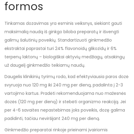
formos
Tinkamas dozavimas yra esminis veiksnys, siekiant gauti
maksimalią naudą iš ginkgo biloba preparatų ir išvengti
galimų šalutinių poveikių. Standartizuoti ginkmedžio
ekstraktai paprastai turi 24% flavonoidų glikozidų ir 6%
terpenų laktonų – biologiškai aktyvių medžiagų, atsakingų
už daugelį ginkmedžio teikiamų naudų.
Daugelis klinikinių tyrimų rodo, kad efektyviausia paros dozė
svyruoja nuo 120 mg iki 240 mg per dieną, padalinta į 2-3
vartojimo kartus. Pradėti rekomenduojama nuo mažesnės
dozės (120 mg per dieną) ir stebėti organizmo reakciją. Jei
per 4-6 savaites nepastebimas joks poveikis, dozę galima
padidinti, tačiau neviršijant 240 mg per dieną.
Ginkmedžio preparatai rinkoje prieinami įvairiomis