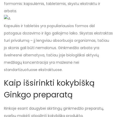
formomis: kapsulėmis, tabletėmis, skystu ekstraktu ir
arbata.
Kapsulės ir tabletės yra populiariausios formos dėl
patogaus dozavimo ir ilgo galiojimo laiko. Skystas ekstraktas
turi privalumą – jį lengviau absorbuoja organizmas, tačiau
jo skonis gali būti nemalonus. Ginkmedžio arbata yra
švelnesnė alternatyva, tačiau joje biologiškai aktyvių
medžiagų koncentracija yra mažesnė nei
standartizuotuose ekstraktuose.
Kaip išsirinkti kokybišką
Ginkgo preparatą
Rinkoje esant daugybei skirtingų ginkmedžio preparatų,
svarbu mokėti atpažinti kokybišką produktą.