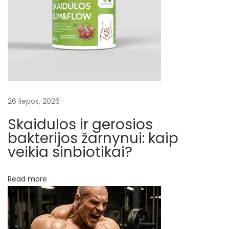
i
m
a
s
T
a
u
26 liepos, 2026
r
Skaidulos ir gerosios
i
bakterijos žarnynui: kaip
n
veikia sinbiotikai?
a
s
Read more
e
n
e
r