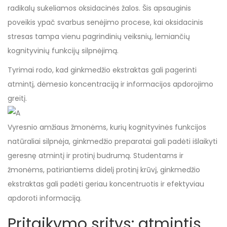
radikalų sukeliamos oksidacinės žalos. Šis apsauginis
poveikis ypač svarbus senėjimo procese, kai oksidacinis
stresas tampa vienu pagrindinių veiksnių, lemiančių
kognityvinių funkcijų silpnėjimą.
Tyrimai rodo, kad ginkmedžio ekstraktas gali pagerinti
atmintį, dėmesio koncentraciją ir informacijos apdorojimo
greitį.
Vyresnio amžiaus žmonėms, kurių kognityvinės funkcijos
natūraliai silpnėja, ginkmedžio preparatai gali padėti išlaikyti
geresnę atmintį ir protinį budrumą. Studentams ir
žmonėms, patiriantiems didelį protinį krūvį, ginkmedžio
ekstraktas gali padėti geriau koncentruotis ir efektyviau
apdoroti informaciją.
Pritaikymo sritys: atmintis,