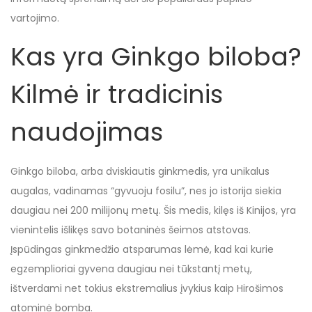
vartojimo.
Kas yra Ginkgo biloba?
Kilmė ir tradicinis
naudojimas
Ginkgo biloba, arba dviskiautis ginkmedis, yra unikalus
augalas, vadinamas “gyvuoju fosilu”, nes jo istorija siekia
daugiau nei 200 milijonų metų. Šis medis, kilęs iš Kinijos, yra
vienintelis išlikęs savo botaninės šeimos atstovas.
Įspūdingas ginkmedžio atsparumas lėmė, kad kai kurie
egzemplioriai gyvena daugiau nei tūkstantį metų,
ištverdami net tokius ekstremalius įvykius kaip Hirošimos
atominė bomba.