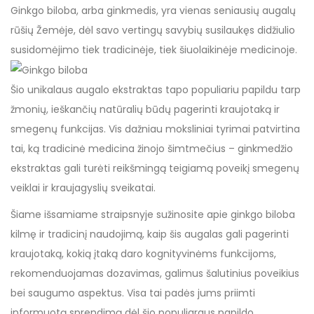
Ginkgo biloba, arba ginkmedis, yra vienas seniausių augalų
rūšių Žemėje, dėl savo vertingų savybių susilaukęs didžiulio
susidomėjimo tiek tradicinėje, tiek šiuolaikinėje medicinoje.
Šio unikalaus augalo ekstraktas tapo populiariu papildu tarp
žmonių, ieškančių natūralių būdų pagerinti kraujotaką ir
smegenų funkcijas. Vis dažniau moksliniai tyrimai patvirtina
tai, ką tradicinė medicina žinojo šimtmečius – ginkmedžio
ekstraktas gali turėti reikšmingą teigiamą poveikį smegenų
veiklai ir kraujagyslių sveikatai.
Šiame išsamiame straipsnyje sužinosite apie ginkgo biloba
kilmę ir tradicinį naudojimą, kaip šis augalas gali pagerinti
kraujotaką, kokią įtaką daro kognityvinėms funkcijoms,
rekomenduojamas dozavimas, galimus šalutinius poveikius
bei saugumo aspektus. Visa tai padės jums priimti
informuotą sprendimą dėl šio populiaraus papildo