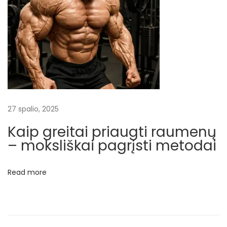
g
i
j
a
i
i
r
k
27 spalio, 2025
o
Kaip greitai priaugti raumenų
n
– moksliškai pagrįsti metodai
c
e
Read more
n
t
r
a