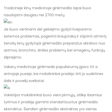
Tradicinėje kinų medicinoje ginkmedžio lapai buvo
naudojami daugiau nei 2700 metų.
Jie buvo vertinami dėl gebėjimo gydyti kvėpavimo
sistemos problemas, pagerinti kraujotaką ir stiprinti atmintį.
Senolių kinų gydytojai ginkmedžio preparatus skirdavo nuo
astmos, bronchito, širdies problemų bei smegenų funkcijų
silpnėjimo.
Vakarų medicinoje ginkmedis populiarumą įgavo XX a.
antrojoje pusėje, kai mokslininkai pradėjo tirti jo sudėtines
dalis ir poveikį sveikatai.
Vokietijos mokslininkai buvo vieni pirmųjų, atlikę išsamius
tyrimus ir pradėję gaminti standartizuotus ginkmedžio
ekstraktus. Šiandien ginkmedžio ekstraktas yra vienas