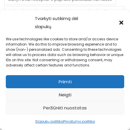
Baltyminiai užkandžiai pusryčiams – geriausias dienos
Tvarkyti sutikimą dėl
startas
slapukų
Baltymų batonėliai
Be glitimo desertai
We use technologies like cookies to store and/or access device
beta alaninas
bodyfoodas
information. We do this to improve browsing experience and to
show (non-) personalized ads. Consenting to these technologies
will allow us to process data such as browsing behavior or unique
Butirato rūgštis žarnyno barjerui
elektrolitai
IDs on this site. Not consenting or withdrawing consent, may
adversely affect certain features and functions.
Geriausi pusryčiai aktyviems žmonėms
Greiti baltyminiai užkandžiai vakarui ar išvykai
Priimti
Greiti užkandžiai skubantiems sportininkams
Neigti
Gydomoji mityba sportininkams: ką verta žinoti?
Peržiūrėti nuostatas
kad energijos užtektų visai dienai?
Slapukų politika
Privatumo politika