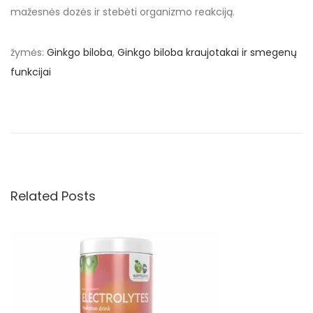
mažesnės dozės ir stebėti organizmo reakciją.
žymės
:
Ginkgo biloba
,
Ginkgo biloba kraujotakai ir smegenų
funkcijai
P
r
o
t
a
r
Related Posts
p
i
n
i
o
b