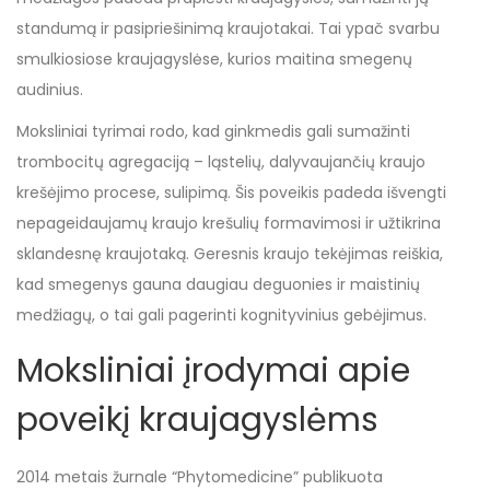
standumą ir pasipriešinimą kraujotakai. Tai ypač svarbu
smulkiosiose kraujagyslėse, kurios maitina smegenų
audinius.
Moksliniai tyrimai rodo, kad ginkmedis gali sumažinti
trombocitų agregaciją – ląstelių, dalyvaujančių kraujo
krešėjimo procese, sulipimą. Šis poveikis padeda išvengti
nepageidaujamų kraujo krešulių formavimosi ir užtikrina
sklandesnę kraujotaką. Geresnis kraujo tekėjimas reiškia,
kad smegenys gauna daugiau deguonies ir maistinių
medžiagų, o tai gali pagerinti kognityvinius gebėjimus.
Moksliniai įrodymai apie
poveikį kraujagyslėms
2014 metais žurnale “Phytomedicine” publikuota