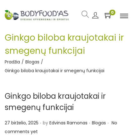
0
Ginkgo biloba kraujotakai ir
smegenų funkcijai
Pradžia
/
Blogas
/
Ginkgo biloba kraujotakai ir smegenų funkcijai
Ginkgo biloba kraujotakai ir
smegenų funkcijai
.
.
.
P
P
27 birželio, 2025
by
Edvinas Ramonas
Blogas
No
o
o
comments yet
s
s