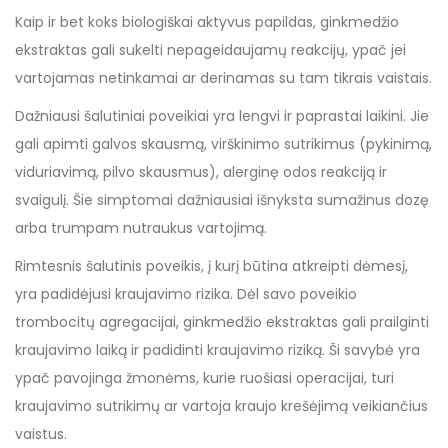
Kaip ir bet koks biologiškai aktyvus papildas, ginkmedžio
ekstraktas gali sukelti nepageidaujamų reakcijų, ypač jei
vartojamas netinkamai ar derinamas su tam tikrais vaistais.
Dažniausi šalutiniai poveikiai yra lengvi ir paprastai laikini. Jie
gali apimti galvos skausmą, virškinimo sutrikimus (pykinimą,
viduriavimą, pilvo skausmus), alerginę odos reakciją ir
svaigulį. Šie simptomai dažniausiai išnyksta sumažinus dozę
arba trumpam nutraukus vartojimą.
Rimtesnis šalutinis poveikis, į kurį būtina atkreipti dėmesį,
yra padidėjusi kraujavimo rizika. Dėl savo poveikio
trombocitų agregacijai, ginkmedžio ekstraktas gali prailginti
kraujavimo laiką ir padidinti kraujavimo riziką. Ši savybė yra
ypač pavojinga žmonėms, kurie ruošiasi operacijai, turi
kraujavimo sutrikimų ar vartoja kraujo krešėjimą veikiančius
vaistus.