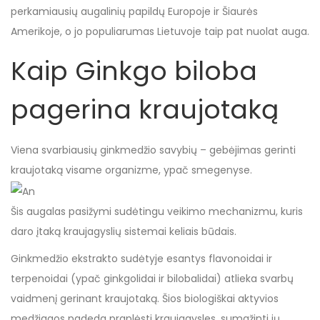
perkamiausių augalinių papildų Europoje ir Šiaurės
Amerikoje, o jo populiarumas Lietuvoje taip pat nuolat auga.
Kaip Ginkgo biloba
pagerina kraujotaką
Viena svarbiausių ginkmedžio savybių – gebėjimas gerinti
kraujotaką visame organizme, ypač smegenyse.
Šis augalas pasižymi sudėtingu veikimo mechanizmu, kuris
daro įtaką kraujagyslių sistemai keliais būdais.
Ginkmedžio ekstrakto sudėtyje esantys flavonoidai ir
terpenoidai (ypač ginkgolidai ir bilobalidai) atlieka svarbų
vaidmenį gerinant kraujotaką. Šios biologiškai aktyvios
medžiagos padeda praplėsti kraujagysles, sumažinti jų