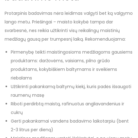
Protarpinis badavimas nėra leidimas valgyti bet ką valgymo
lango metu. Priešingai – maisto kokybė tampa dar
svarbesnė, nes reikia užtikrinti visų reikalingų maistinių
medžiagų gausą per trumpesnį laiką. Rekomenduojama:
Pirmenybę teikti maistingosioms medžiagoms gausiems
produktams: daržovėms, vaisiams, pilno grūdo
produktams, kokybiškiem baltymams ir sveikiems
riebalams
Užtikrinti pakankamą baltymų kiekį, kuris padės išsaugoti
raumenų masę
Riboti perdirbtą maistą, rafinuotus angliavandenius ir
cukrų
Gerti pakankamai vandens badavimo laikotarpiu (bent
2-3 litrus per dieną)