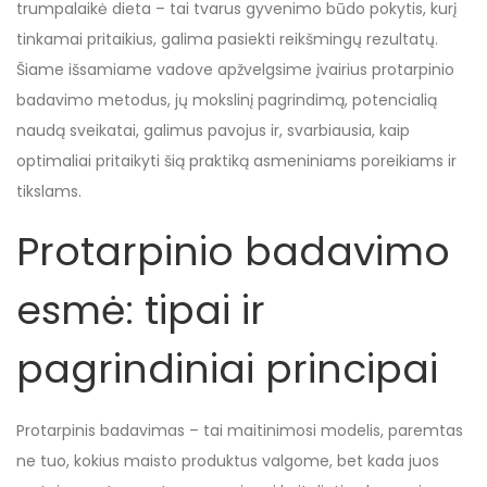
trumpalaikė dieta – tai tvarus gyvenimo būdo pokytis, kurį
tinkamai pritaikius, galima pasiekti reikšmingų rezultatų.
Šiame išsamiame vadove apžvelgsime įvairius protarpinio
badavimo metodus, jų mokslinį pagrindimą, potencialią
naudą sveikatai, galimus pavojus ir, svarbiausia, kaip
optimaliai pritaikyti šią praktiką asmeniniams poreikiams ir
tikslams.
Protarpinio badavimo
esmė: tipai ir
pagrindiniai principai
Protarpinis badavimas – tai maitinimosi modelis, paremtas
ne tuo, kokius maisto produktus valgome, bet kada juos