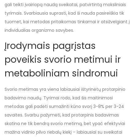
gali teikti įvairiopą naudą sveikatai, patvirtintą moksliniais
tyrimais. Svarbiausia suprasti, kad ši nauda pasireiškia tik
tuomet, kai metodas pritaikomas tinkamai ir atsižvelgiant į
individualias organizmo savybes.
Įrodymais pagrįstas
poveikis svorio metimui ir
metaboliniam sindromui
Svorio metimas yra viena labiausiai ištyrinėtų protarpinio
badavimo naudų. Tyrimai rodo, kad šis maitinimosi
metodas gali padėti sumažinti kūno svorį 3-8% per 3-24
savaites. Svarbu pažymėti, kad protarpinis badavimas
skatina ne tik bendrą svorio metimą, bet ypač efektyviai
mažina vidinio pilvo riebalų kiekį – labiausiai su sveikatai