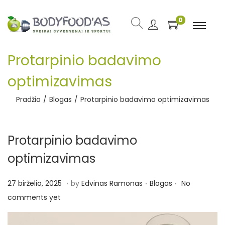
0
Protarpinio badavimo
optimizavimas
Pradžia
/
Blogas
/
Protarpinio badavimo optimizavimas
Protarpinio badavimo
optimizavimas
.
.
.
P
2
P
27 birželio, 2025
by
Edvinas Ramonas
Blogas
No
o
7
o
comments yet
s
b
s
t
i
t