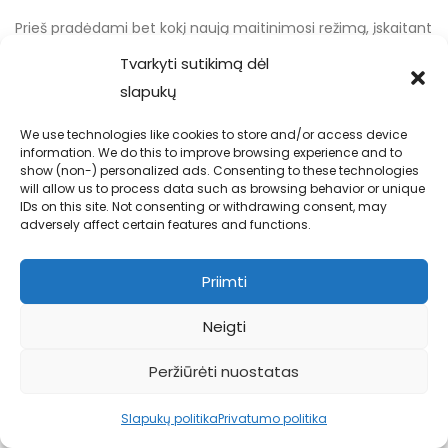
Prieš pradėdami bet kokį naują maitinimosi režimą, įskaitant
protarpinį badavimą, pasikonsultuokite su sveikatos
Tvarkyti sutikimą dėl
priežiūros specialistu. Jūsų individuali sveikata yra
slapukų
svarbiausia, ir profesionali konsultacija padės užtikrinti, kad
We use technologies like cookies to store and/or access device
jūsų pasirinktas kelias būtų ne tik efektyvus, bet ir saugus.
information. We do this to improve browsing experience and to
show (non-) personalized ads. Consenting to these technologies
Dažniausiai
will allow us to process data such as browsing behavior or unique
IDs on this site. Not consenting or withdrawing consent, may
adversely affect certain features and functions.
užduodami klausimai
Priimti
(DUK)
Neigti
Koks protarpinio badavimo
Peržiūrėti nuostatas
grafikas geriausiai tinka
Slapukų politika
Privatumo politika