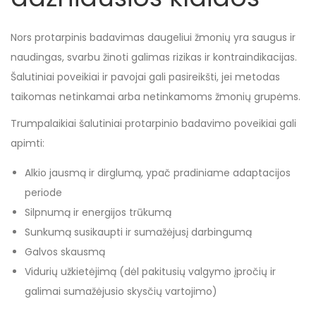
Nors protarpinis badavimas daugeliui žmonių yra saugus ir
naudingas, svarbu žinoti galimas rizikas ir kontraindikacijas.
Šalutiniai poveikiai ir pavojai gali pasireikšti, jei metodas
taikomas netinkamai arba netinkamoms žmonių grupėms.
Trumpalaikiai šalutiniai protarpinio badavimo poveikiai gali
apimti:
Alkio jausmą ir dirglumą, ypač pradiniame adaptacijos
periode
Silpnumą ir energijos trūkumą
Sunkumą susikaupti ir sumažėjusį darbingumą
Galvos skausmą
Vidurių užkietėjimą (dėl pakitusių valgymo įpročių ir
galimai sumažėjusio skysčių vartojimo)