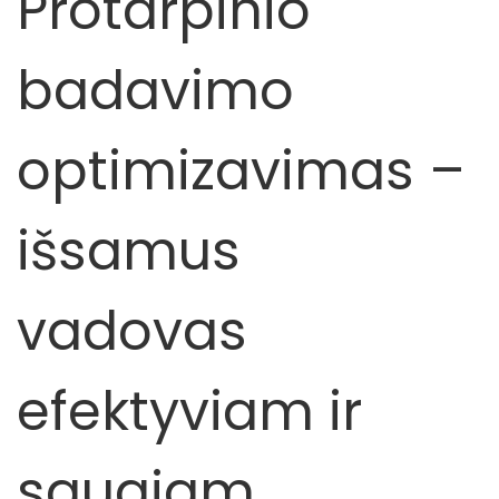
Protarpinio
badavimo
optimizavimas –
išsamus
vadovas
efektyviam ir
saugiam