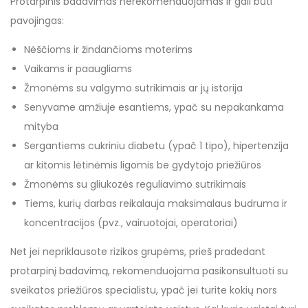
Protarpinis badavimas nerekomenduojamas ir gali būti
pavojingas:
Nėščioms ir žindančioms moterims
Vaikams ir paaugliams
Žmonėms su valgymo sutrikimais ar jų istorija
Senyvame amžiuje esantiems, ypač su nepakankama
mityba
Sergantiems cukriniu diabetu (ypač 1 tipo), hipertenzija
ar kitomis lėtinėmis ligomis be gydytojo priežiūros
Žmonėms su gliukozės reguliavimo sutrikimais
Tiems, kurių darbas reikalauja maksimalaus budruma ir
koncentracijos (pvz., vairuotojai, operatoriai)
Net jei nepriklausote rizikos grupėms, prieš pradedant
protarpinį badavimą, rekomenduojama pasikonsultuoti su
sveikatos priežiūros specialistu, ypač jei turite kokių nors