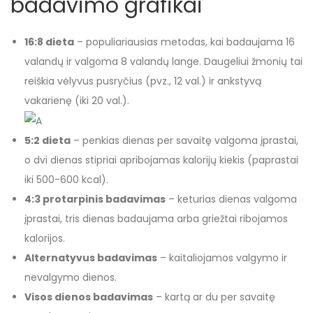
badavimo grafikai
16:8 dieta
– populiariausias metodas, kai badaujama 16
valandų ir valgoma 8 valandų lange. Daugeliui žmonių tai
reiškia vėlyvus pusryčius (pvz., 12 val.) ir ankstyvą
vakarienę (iki 20 val.).
5:2 dieta
– penkias dienas per savaitę valgoma įprastai,
o dvi dienas stipriai apribojamas kalorijų kiekis (paprastai
iki 500-600 kcal).
4:3 protarpinis badavimas
– keturias dienas valgoma
įprastai, tris dienas badaujama arba griežtai ribojamos
kalorijos.
Alternatyvus badavimas
– kaitaliojamos valgymo ir
nevalgymo dienos.
Visos dienos badavimas
– kartą ar du per savaitę