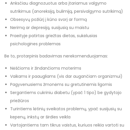
Anksčiau diagnozuotus arba įtariamus valgymo
sutrikimus (anoreksiją, bulimiją, persivalgymo sutrikimą)
Obsesyvų požiūrį į kūno svorį ar formą
Nerimą ar depresiją, susijusią su maistu
Praeityje patirtas griežtas dietas, sukėlusias
psichologines problemas
Be to, protarpinis badavimas nerekomenduojamas:
Nėščioms ir žindančioms moterims
Vaikams ir paaugliams (vis dar augančiam organizmui)
Pagyvenusiems žmonėms su gretutinėmis ligomis
Sergantiems cukriniu diabetu (ypač 1 tipo) be gydytojo
priežiūros
Turintiems lėtinių sveikatos problemų, ypač susijusių su
kepenų, inkstų ar širdies veikla
Vartojantiems tam tikrus vaistus, kuriuos reikia vartoti su