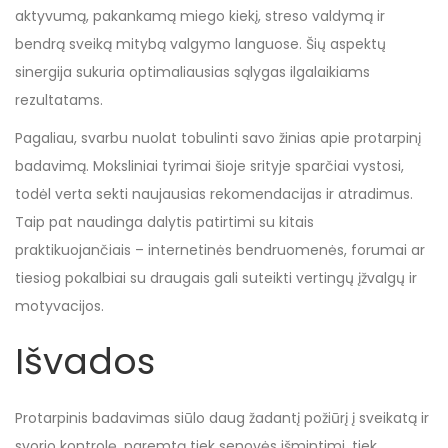
aktyvumą, pakankamą miego kiekį, streso valdymą ir
bendrą sveiką mitybą valgymo languose. Šių aspektų
sinergija sukuria optimaliausias sąlygas ilgalaikiams
rezultatams.
Pagaliau, svarbu nuolat tobulinti savo žinias apie protarpinį
badavimą. Moksliniai tyrimai šioje srityje sparčiai vystosi,
todėl verta sekti naujausias rekomendacijas ir atradimus.
Taip pat naudinga dalytis patirtimi su kitais
praktikuojančiais – internetinės bendruomenės, forumai ar
tiesiog pokalbiai su draugais gali suteikti vertingų įžvalgų ir
motyvacijos.
Išvados
Protarpinis badavimas siūlo daug žadantį požiūrį į sveikatą ir
svorio kontrolę, paremtą tiek senovės išmintimi, tiek