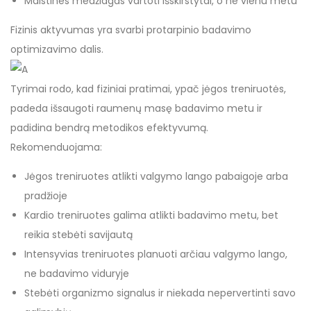
Maistines medžiagas vartoti išskirstytai, o ne vienu metu
Fizinis aktyvumas yra svarbi protarpinio badavimo
optimizavimo dalis.
Tyrimai rodo, kad fiziniai pratimai, ypač jėgos treniruotės,
padeda išsaugoti raumenų masę badavimo metu ir
padidina bendrą metodikos efektyvumą.
Rekomenduojama:
Jėgos treniruotes atlikti valgymo lango pabaigoje arba
pradžioje
Kardio treniruotes galima atlikti badavimo metu, bet
reikia stebėti savijautą
Intensyvias treniruotes planuoti arčiau valgymo lango,
ne badavimo viduryje
Stebėti organizmo signalus ir niekada nepervertinti savo