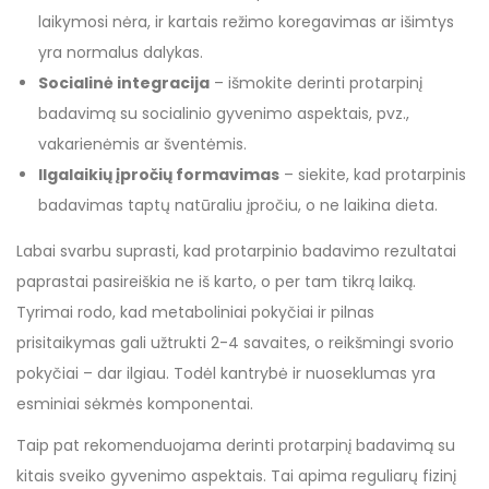
laikymosi nėra, ir kartais režimo koregavimas ar išimtys
yra normalus dalykas.
Socialinė integracija
– išmokite derinti protarpinį
badavimą su socialinio gyvenimo aspektais, pvz.,
vakarienėmis ar šventėmis.
Ilgalaikių įpročių formavimas
– siekite, kad protarpinis
badavimas taptų natūraliu įpročiu, o ne laikina dieta.
Labai svarbu suprasti, kad protarpinio badavimo rezultatai
paprastai pasireiškia ne iš karto, o per tam tikrą laiką.
Tyrimai rodo, kad metaboliniai pokyčiai ir pilnas
prisitaikymas gali užtrukti 2-4 savaites, o reikšmingi svorio
pokyčiai – dar ilgiau. Todėl kantrybė ir nuoseklumas yra
esminiai sėkmės komponentai.
Taip pat rekomenduojama derinti protarpinį badavimą su
kitais sveiko gyvenimo aspektais. Tai apima reguliarų fizinį