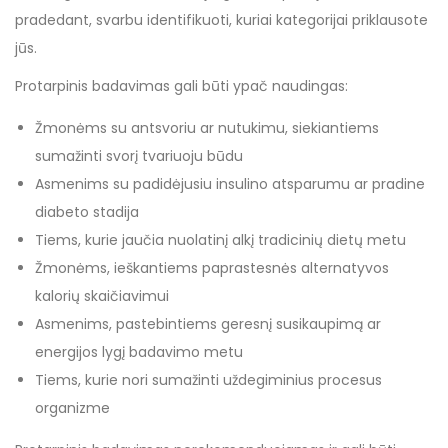
pradedant, svarbu identifikuoti, kuriai kategorijai priklausote
jūs.
Protarpinis badavimas gali būti ypač naudingas:
Žmonėms su antsvoriu ar nutukimu, siekiantiems
sumažinti svorį tvariuoju būdu
Asmenims su padidėjusiu insulino atsparumu ar pradine
diabeto stadija
Tiems, kurie jaučia nuolatinį alkį tradicinių dietų metu
Žmonėms, ieškantiems paprastesnės alternatyvos
kalorių skaičiavimui
Asmenims, pastebintiems geresnį susikaupimą ar
energijos lygį badavimo metu
Tiems, kurie nori sumažinti uždegiminius procesus
organizme