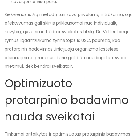
nevalgoma visą parą.
Kiekvienas iš šių metodų turi savo privalumų ir trūkumų, o jų
efektyvumas gali skirtis priklausomai nuo individualių
savybių, gyvenimo būdo ir sveikatos tikslų. Dr. Valter Longo,
žymus ilgaamžiškumo tyrinėtojas iš USC, pabrėžia, kad
protarpinis badavimas „inicijuoja organizmo ląstelėse
atsinaujinimo procesus, kurie gali būti naudingi tiek svorio
metimui, tiek bendrai sveikatai”.
Optimizuoto
protarpinio badavimo
nauda sveikatai
Tinkamai pritaikytas ir optimizuotas protarpinis badavimas