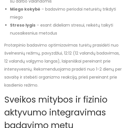
su darbo valandomis
Miego kokybė
– badavimo periodai neturėtų trikdyti
miego
Streso lygis
– esant dideliam stresui, reikėtų taikyti
nuosaikesnius metodus
Protarpinio badavimo optimizavimas turėtų prasidėti nuo
švelnesnių režimų, pavyzdžiui, 12:12 (12 valandų badavimas,
12 valandų valgymo langas), laipsniškai pereinant prie
intensyvesnių. Rekomenduojama pradėti nuo 1-2 dienų per
savaitę ir stebėti organizmo reakciją, prieš pereinant prie
kasdienio režimo.
Sveikos mitybos ir fizinio
aktyvumo integravimas
badavimo metu