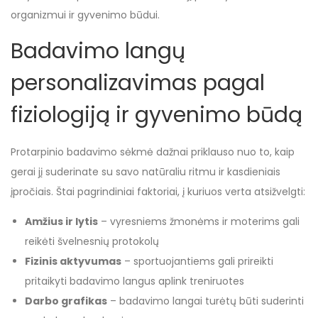
organizmui ir gyvenimo būdui.
Badavimo langų
personalizavimas pagal
fiziologiją ir gyvenimo būdą
Protarpinio badavimo sėkmė dažnai priklauso nuo to, kaip
gerai jį suderinate su savo natūraliu ritmu ir kasdieniais
įpročiais. Štai pagrindiniai faktoriai, į kuriuos verta atsižvelgti:
Amžius ir lytis
– vyresniems žmonėms ir moterims gali
reikėti švelnesnių protokolų
Fizinis aktyvumas
– sportuojantiems gali prireikti
pritaikyti badavimo langus aplink treniruotes
Darbo grafikas
– badavimo langai turėtų būti suderinti