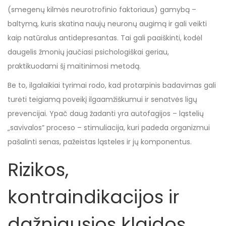
(smegenų kilmės neurotrofinio faktoriaus) gamybą –
baltymą, kuris skatina naujų neuronų augimą ir gali veikti
kaip natūralus antidepresantas. Tai gali paaiškinti, kodėl
daugelis žmonių jaučiasi psichologiškai geriau,
praktikuodami šį maitinimosi metodą.
Be to, ilgalaikiai tyrimai rodo, kad protarpinis badavimas gali
turėti teigiamą poveikį ilgaamžiškumui ir senatvės ligų
prevencijai. Ypač daug žadanti yra autofagijos – ląstelių
„savivalos” proceso – stimuliacija, kuri padeda organizmui
pašalinti senas, pažeistas ląsteles ir jų komponentus.
Rizikos,
kontraindikacijos ir
dažniausios klaidos