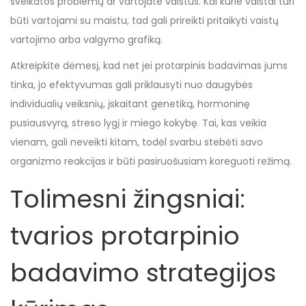
sveikatos problemų ar vartojate vaistus. Kai kurie vaistai turi
būti vartojami su maistu, tad gali prireikti pritaikyti vaistų
vartojimo arba valgymo grafiką.
Atkreipkite dėmesį, kad net jei protarpinis badavimas jums
tinka, jo efektyvumas gali priklausyti nuo daugybės
individualių veiksnių, įskaitant genetiką, hormoninę
pusiausvyrą, streso lygį ir miego kokybę. Tai, kas veikia
vienam, gali neveikti kitam, todėl svarbu stebėti savo
organizmo reakcijas ir būti pasiruošusiam koreguoti režimą.
Tolimesni žingsniai:
tvarios protarpinio
badavimo strategijos