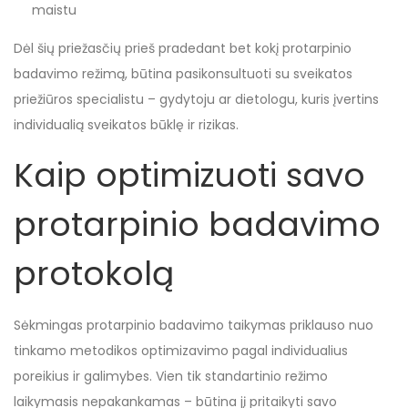
maistu
Dėl šių priežasčių prieš pradedant bet kokį protarpinio
badavimo režimą, būtina pasikonsultuoti su sveikatos
priežiūros specialistu – gydytoju ar dietologu, kuris įvertins
individualią sveikatos būklę ir rizikas.
Kaip optimizuoti savo
protarpinio badavimo
protokolą
Sėkmingas protarpinio badavimo taikymas priklauso nuo
tinkamo metodikos optimizavimo pagal individualius
poreikius ir galimybes. Vien tik standartinio režimo
laikymasis nepakankamas – būtina jį pritaikyti savo