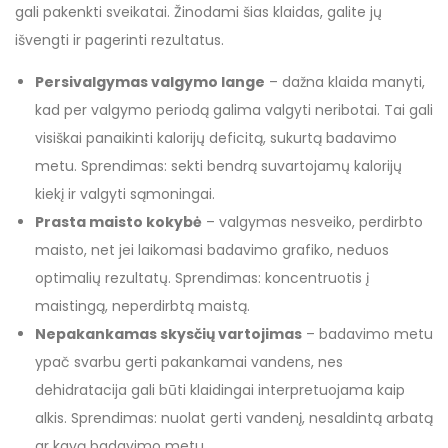
gali pakenkti sveikatai. Žinodami šias klaidas, galite jų
išvengti ir pagerinti rezultatus.
Persivalgymas valgymo lange
– dažna klaida manyti,
kad per valgymo periodą galima valgyti neribotai. Tai gali
visiškai panaikinti kalorijų deficitą, sukurtą badavimo
metu. Sprendimas: sekti bendrą suvartojamų kalorijų
kiekį ir valgyti sąmoningai.
Prasta maisto kokybė
– valgymas nesveiko, perdirbto
maisto, net jei laikomasi badavimo grafiko, neduos
optimalių rezultatų. Sprendimas: koncentruotis į
maistingą, neperdirbtą maistą.
Nepakankamas skysčių vartojimas
– badavimo metu
ypač svarbu gerti pakankamai vandens, nes
dehidratacija gali būti klaidingai interpretuojama kaip
alkis. Sprendimas: nuolat gerti vandenį, nesaldintą arbatą
ar kavą badavimo metu.