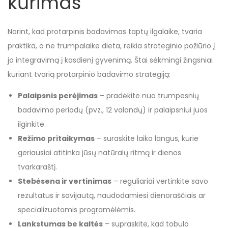
kūrimas
Norint, kad protarpinis badavimas taptų ilgalaike, tvaria
praktika, o ne trumpalaike dieta, reikia strateginio požiūrio į
jo integravimą į kasdienį gyvenimą. Štai sėkmingi žingsniai
kuriant tvarią protarpinio badavimo strategiją:
Palaipsnis perėjimas
– pradėkite nuo trumpesnių
badavimo periodų (pvz., 12 valandų) ir palaipsniui juos
ilginkite.
Režimo pritaikymas
– suraskite laiko langus, kurie
geriausiai atitinka jūsų natūralų ritmą ir dienos
tvarkaraštį.
Stebėsena ir vertinimas
– reguliariai vertinkite savo
rezultatus ir savijautą, naudodamiesi dienoraščiais ar
specializuotomis programėlėmis.
Lankstumas be kaltės
– supraskite, kad tobulo