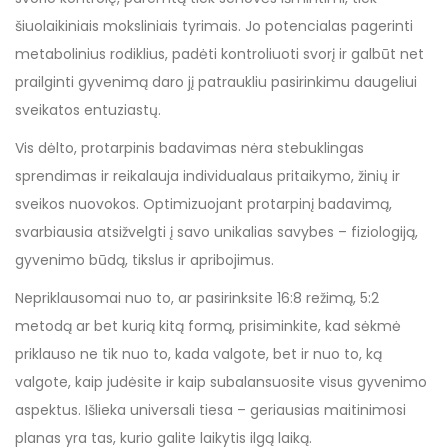
šiuolaikiniais moksliniais tyrimais. Jo potencialas pagerinti
metabolinius rodiklius, padėti kontroliuoti svorį ir galbūt net
prailginti gyvenimą daro jį patraukliu pasirinkimu daugeliui
sveikatos entuziastų.
Vis dėlto, protarpinis badavimas nėra stebuklingas
sprendimas ir reikalauja individualaus pritaikymo, žinių ir
sveikos nuovokos. Optimizuojant protarpinį badavimą,
svarbiausia atsižvelgti į savo unikalias savybes – fiziologiją,
gyvenimo būdą, tikslus ir apribojimus.
Nepriklausomai nuo to, ar pasirinksite 16:8 režimą, 5:2
metodą ar bet kurią kitą formą, prisiminkite, kad sėkmė
priklauso ne tik nuo to, kada valgote, bet ir nuo to, ką
valgote, kaip judėsite ir kaip subalansuosite visus gyvenimo
aspektus. Išlieka universali tiesa – geriausias maitinimosi
planas yra tas, kurio galite laikytis ilgą laiką.