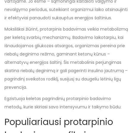
vartojame. Jo esmė – sąmoningai kaitalioti valgymo ir
nevalgymo periodus, suteikiant organizmui laiko atsinaujinti
ir efektyviai panaudoti sukauptus energijos šaltinius.
Moksliškai žiūrint, protarpinis badavimas veikia metabolizmą
per keletą svarbių mechanizmų. Badavimo laikotarpiu, kai
išnaudojamos gliukozės atsargos, organizmas pereina prie
riebalų deginimo režimo, gaminant ketonų kūnus –
alternatyvų energijos šaltinį. Šis metabolinis perjungimas
skatina riebalų deginimą ir gali pagerinti insulino jautrumą –
pagrindinį sveikatos rodiklį, susijusį su daugeliu lėtinių ligų
prevencija.
Egzistuoja keletas pagrindinių protarpinio badavimo
metodų, kurie skiriasi savo intensyvumu ir taikymo būdu:
Populiariausi protarpinio