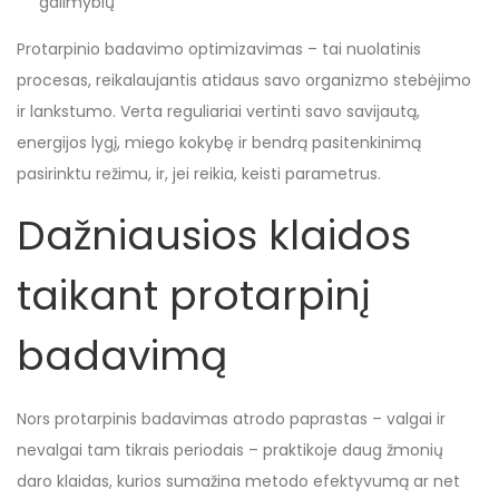
galimybių
Protarpinio badavimo optimizavimas – tai nuolatinis
procesas, reikalaujantis atidaus savo organizmo stebėjimo
ir lankstumo. Verta reguliariai vertinti savo savijautą,
energijos lygį, miego kokybę ir bendrą pasitenkinimą
pasirinktu režimu, ir, jei reikia, keisti parametrus.
Dažniausios klaidos
taikant protarpinį
badavimą
Nors protarpinis badavimas atrodo paprastas – valgai ir
nevalgai tam tikrais periodais – praktikoje daug žmonių
daro klaidas, kurios sumažina metodo efektyvumą ar net