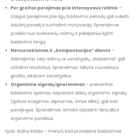
Per greitas perėjimas prie intensyvaus režimo
–
staigus perėjimas prie ilgų badavimo periodų gali sukelti
šalutinį poveikį ir sumažinti motyvaciją. Sprendimas:
pradėti nuo švelnesnių režimų ir palaipsniui ilginti
badavimo langą.
Nenuoseklumas ir „kompensacijos” dienos
–
šokinėjimas tarp režimų ar savaitgalių „išsišokimai” gali
atitolinti rezultatus. Sprendimas: laikytis nuoseklaus
grafiko, įskaitant savaitgalius.
Organizmo signalų ignoravimas
– prievartinis
badavimo tęsimas, nepaisant aiškių organizmo signalų
(galvos svaigimas, silpnumas, ūmus alkis), gali būti
pavojingas. Sprendimas: išmokti atpažinti tikrą alkį ir
organzimo poreikius.
Ypač dažna klaida – manyti, kad protarpinis badavimas