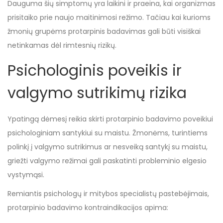
Dauguma šių simptomų yra laikini ir praeina, kai organizmas
prisitaiko prie naujo maitinimosi režimo. Tačiau kai kurioms
žmonių grupėms protarpinis badavimas gali būti visiškai
netinkamas dėl rimtesnių rizikų.
Psichologinis poveikis ir
valgymo sutrikimų rizika
Ypatingą dėmesį reikia skirti protarpinio badavimo poveikiui
psichologiniam santykiui su maistu. Žmonėms, turintiems
polinkį į valgymo sutrikimus ar nesveiką santykį su maistu,
griežti valgymo režimai gali paskatinti probleminio elgesio
vystymąsi.
Remiantis psichologų ir mitybos specialistų pastebėjimais,
protarpinio badavimo kontraindikacijos apima: