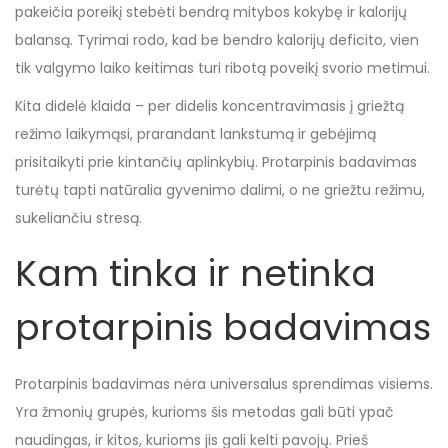
pakeičia poreikį stebėti bendrą mitybos kokybę ir kalorijų
balansą. Tyrimai rodo, kad be bendro kalorijų deficito, vien
tik valgymo laiko keitimas turi ribotą poveikį svorio metimui.
Kita didelė klaida – per didelis koncentravimasis į griežtą
režimo laikymąsi, prarandant lankstumą ir gebėjimą
prisitaikyti prie kintančių aplinkybių. Protarpinis badavimas
turėtų tapti natūralia gyvenimo dalimi, o ne griežtu režimu,
sukeliančiu stresą.
Kam tinka ir netinka
protarpinis badavimas
Protarpinis badavimas nėra universalus sprendimas visiems.
Yra žmonių grupės, kurioms šis metodas gali būti ypač
naudingas, ir kitos, kurioms jis gali kelti pavojų. Prieš