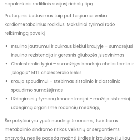
nepalankiais rodikliais susijusį riebalų tipą.
Protarpinis badavimas taip pat teigiamai veikia
kardiometabolinius rodiklius. Moksliniai tyrimai rodo
reikšmingą poveikį:
Insulino jautrumui ir cukraus kiekiui kraujyje – sumažėjusi
insulino rezistencija ir geresnis gliukozės įsisavinimas
Cholesterolio lygiui – sumažėjęs bendrojo cholesterolio ir
„blogojo” MTL cholesterolio kiekis
Kraujo spaudimui – stebimas sistolinio ir diastolinio
spaudimo sumažėjimas
Uždegiminių žymenų koncentracijai – mažėja sisteminį
uždegimą organizme rodančių medžiagų
Šie pokyčiai yra ypač naudingi žmonėms, turintiems
metabolinio sindromo rizikos veiksnių ar sergantiems
antsvoriu, nes jie padeda mažinti širdies ir kraujagyslių ligų