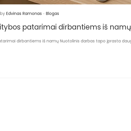
.
P
by
Edvinas Ramonas
Blogas
o
itybos patarimai dirbantiems iš namų
s
t
tarimai dirbantiems iš namų Nuotolinis darbas tapo įprasta daug
e
…
d
i
n