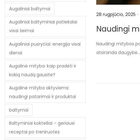
Augaliniai baltymai
.
P
28 rugpjūčio, 2025
Augaliniai baltyminiai patiekalai
o
Naudingi m
visai šeimai
s
t
Naudingi mitybos pa
Augaliniai pusryčiai: energija visai
e
atsiranda daugybė
dienai
d
Augalinė mityba: kaip pradėti ir
o
kokią naudą gausite?
n
Augalinė mityba aktyviems:
naudingi patarimai ir produktai
baltymai
Baltyminiai kokteiliai – geriausi
receptai po treniruotės