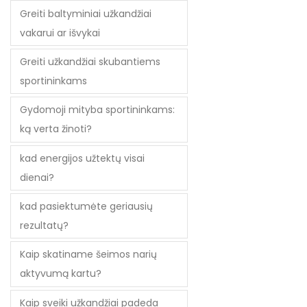
Greiti baltyminiai užkandžiai
vakarui ar išvykai
Greiti užkandžiai skubantiems
sportininkams
Gydomoji mityba sportininkams:
ką verta žinoti?
kad energijos užtektų visai
dienai?
kad pasiektumėte geriausių
rezultatų?
Kaip skatiname šeimos narių
aktyvumą kartu?
Kaip sveiki užkandžiai padeda