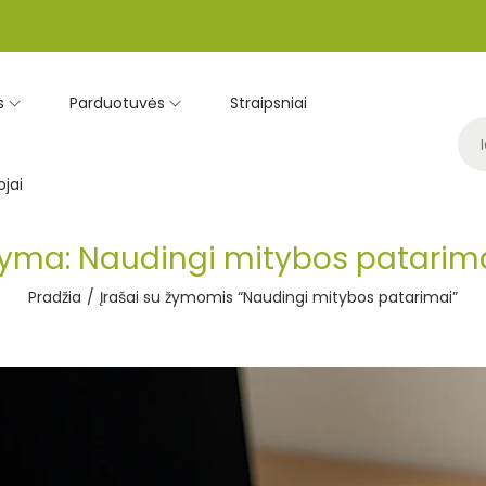
s
Parduotuvės
Straipsniai
jai
yma:
Naudingi mitybos patarim
Pradžia
/
Įrašai su žymomis “Naudingi mitybos patarimai”