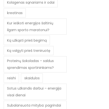
Kolagenas sąnariams ir odai
kreatinas
Kur ieškoti energijos šaltinių
ilgam sporto maratonui?
Ką užkąsti prieš bėgimą
Ką valgyti prieš treniruotę
Proteinų šokoladas – saldus
sprendimas sportininkams?
reishi
skaidulos
Sotus užkandis darbui – energija
visai dienai
Subalansuota mityba: pagrindai