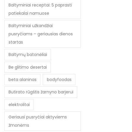
Baltyminiai receptai: 5 paprasti
patiekalai namuose
Baltyminiai užkandžiai
pusryčiams – geriausias dienos
startas
Baltymų batonėliai
Be glitimo desertai
beta alaninas
bodyfoodas
Butirato rūgštis žarnyno barjerui
elektrolitai
Geriausi pusryčiai aktyviems
žmonėms