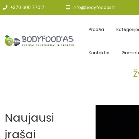
+370 600 77017
info@bodyfoodas.lt
Pradžia
Kategorijo
Kontaktai
Gaminto
Ž
Naujausi
įrašai