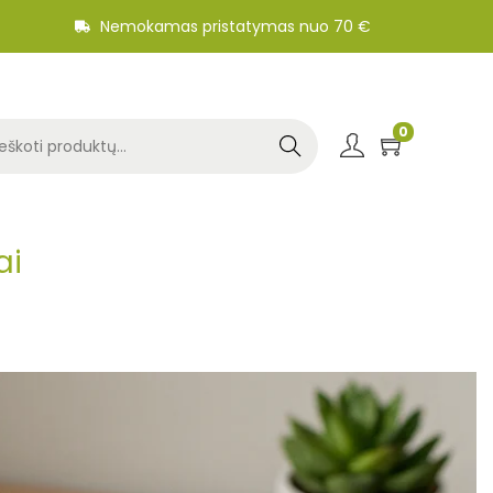
Nemokamas pristatymas nuo 70 €
0
Search
ai