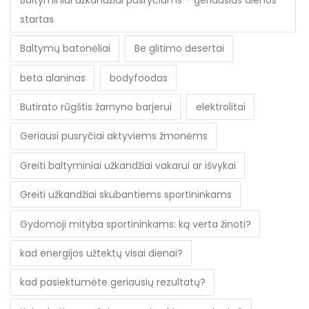
startas
Baltymų batonėliai
Be glitimo desertai
beta alaninas
bodyfoodas
Butirato rūgštis žarnyno barjerui
elektrolitai
Geriausi pusryčiai aktyviems žmonėms
Greiti baltyminiai užkandžiai vakarui ar išvykai
Greiti užkandžiai skubantiems sportininkams
Gydomoji mityba sportininkams: ką verta žinoti?
kad energijos užtektų visai dienai?
kad pasiektumėte geriausių rezultatų?