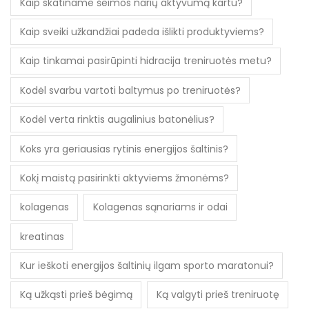
Kaip skatiname šeimos narių aktyvumą kartu?
Kaip sveiki užkandžiai padeda išlikti produktyviems?
Kaip tinkamai pasirūpinti hidracija treniruotės metu?
Kodėl svarbu vartoti baltymus po treniruotės?
Kodėl verta rinktis augalinius batonėlius?
Koks yra geriausias rytinis energijos šaltinis?
Kokį maistą pasirinkti aktyviems žmonėms?
kolagenas
Kolagenas sąnariams ir odai
kreatinas
Kur ieškoti energijos šaltinių ilgam sporto maratonui?
Ką užkąsti prieš bėgimą
Ką valgyti prieš treniruotę