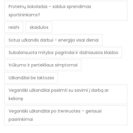
Proteinų šokoladas – saldus sprendimas
sportininkams?
reishi
skaidulos
Sotus užkandis darbui – energija visai dienai
Subalansuota mityba: pagrindai ir dažniausios klaidos
trūkumo ir pertekliaus simptomai
Užkandžiai be laktozės
Veganiški užkandžiai pasiimti su savimi į darbą ar
kelionę
Veganiški užkandžiai po treniruotės – geriausi
pasirinkimai