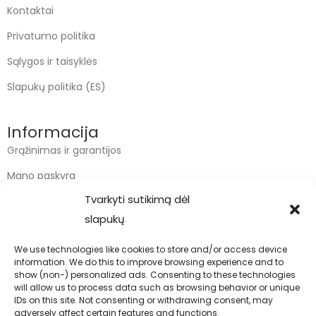
Kontaktai
Privatumo politika
Sąlygos ir taisyklės
Slapukų politika (ES)
Informacija
Grąžinimas ir garantijos
Mano paskyra
Tvarkyti sutikimą dėl
Apmokėjimas
slapukų
Krepšelis
We use technologies like cookies to store and/or access device
information. We do this to improve browsing experience and to
Kontaktai
show (non-) personalized ads. Consenting to these technologies
will allow us to process data such as browsing behavior or unique
info@bodyfoodas.lt
IDs on this site. Not consenting or withdrawing consent, may
+370 600 77017
adversely affect certain features and functions.