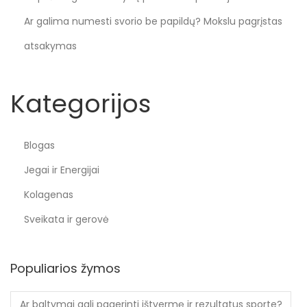
Ar galima numesti svorio be papildų? Mokslu pagrįstas
atsakymas
Kategorijos
Blogas
Jegai ir Energijai
Kolagenas
Sveikata ir gerovė
Populiarios žymos
Ar baltymai gali pagerinti ištvermę ir rezultatus sporte?