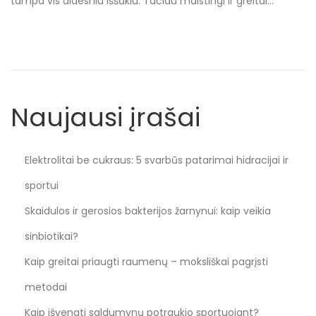
tampa vis didesniu iššūkiu. Tačiau maistingi ir greitai…
n
n
Naujausi įrašai
Elektrolitai be cukraus: 5 svarbūs patarimai hidracijai ir
sportui
Skaidulos ir gerosios bakterijos žarnynui: kaip veikia
sinbiotikai?
Kaip greitai priaugti raumenų – moksliškai pagrįsti
metodai
Kaip išvengti saldumynų potraukio sportuojant?