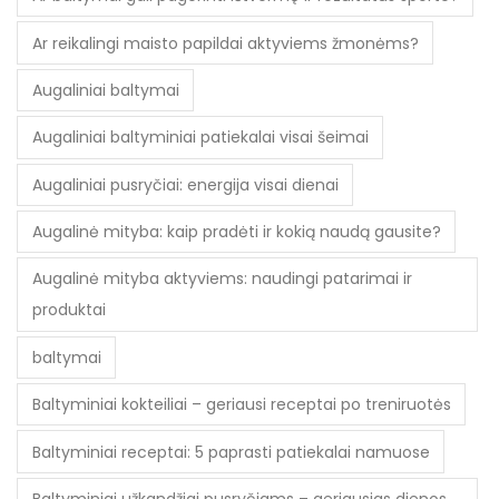
Ar reikalingi maisto papildai aktyviems žmonėms?
Augaliniai baltymai
Augaliniai baltyminiai patiekalai visai šeimai
Augaliniai pusryčiai: energija visai dienai
Augalinė mityba: kaip pradėti ir kokią naudą gausite?
Augalinė mityba aktyviems: naudingi patarimai ir
produktai
baltymai
Baltyminiai kokteiliai – geriausi receptai po treniruotės
Baltyminiai receptai: 5 paprasti patiekalai namuose
Baltyminiai užkandžiai pusryčiams – geriausias dienos