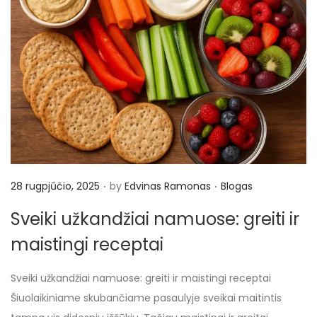
.
.
P
P
28 rugpjūčio, 2025
by
Edvinas Ramonas
Blogas
o
o
Sveiki užkandžiai namuose: greiti ir
s
s
maistingi receptai
t
t
e
e
Sveiki užkandžiai namuose: greiti ir maistingi receptai
d
d
Šiuolaikiniame skubančiame pasaulyje sveikai maitintis
o
i