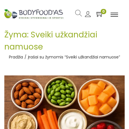
0
Žyma:
Sveiki užkandžiai
namuose
Pradžia
/
Įrašai su žymomis “Sveiki užkandžiai namuose”