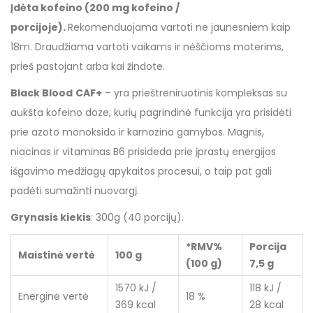
Įdėta kofeino (200 mg kofeino /
porcijoje).
Rekomenduojama vartoti ne jaunesniem kaip
18m. Draudžiama vartoti vaikams ir nėščioms moterims,
prieš pastojant arba kai žindote.
Black Blood
CAF+
– yra prieštreniruotinis kompleksas su
aukšta kofeino doze, kurių pagrindinė funkcija yra prisidėti
prie azoto monoksido ir karnozino gamybos. Magnis,
niacinas ir vitaminas B6 prisideda prie įprastų energijos
išgavimo medžiagų apykaitos procesui, o taip pat gali
padėti sumažinti nuovargį.
Grynasis kiekis
: 300g (40 porcijų).
*RMV%
Porcija
Maistinė vertė
100 g
(100 g)
7,5 g
1570 kJ /
118 kJ /
Energinė vertė
18 %
369 kcal
28 kcal