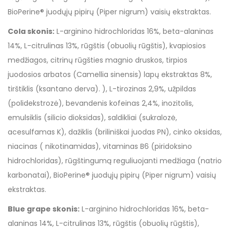
BioPerine® juodųjų pipirų (Piper nigrum) vaisių ekstraktas.
Cola skonis:
L-arginino hidrochloridas 16%, beta-alaninas
14%, L-citrulinas 13%, rūgštis (obuolių rūgštis), kvapiosios
medžiagos, citrinų rūgšties magnio druskos, tirpios
juodosios arbatos (Camellia sinensis) lapų ekstraktas 8%,
tirštiklis (ksantano derva). ), L-tirozinas 2,9%, užpildas
(polidekstrozė), bevandenis kofeinas 2,4%, inozitolis,
emulsiklis (silicio dioksidas), saldikliai (sukralozė,
acesulfamas K), dažiklis (briliniškai juodas PN), cinko oksidas,
niacinas ( nikotinamidas), vitaminas B6 (piridoksino
hidrochloridas), rūgštingumą reguliuojanti medžiaga (natrio
karbonatai), BioPerine® juodųjų pipirų (Piper nigrum) vaisių
ekstraktas.
Blue grape skonis:
L-arginino hidrochloridas 16%, beta-
alaninas 14%, L-citrulinas 13%, rūgštis (obuolių rūgštis),