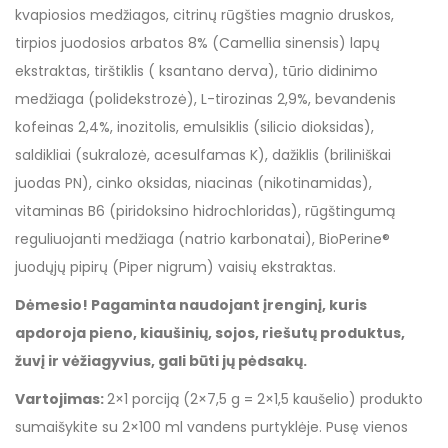
kvapiosios medžiagos, citrinų rūgšties magnio druskos,
tirpios juodosios arbatos 8% (Camellia sinensis) lapų
ekstraktas, tirštiklis ( ksantano derva), tūrio didinimo
medžiaga (polidekstrozė), L-tirozinas 2,9%, bevandenis
kofeinas 2,4%, inozitolis, emulsiklis (silicio dioksidas),
saldikliai (sukralozė, acesulfamas K), dažiklis (briliniškai
juodas PN), cinko oksidas, niacinas (nikotinamidas),
vitaminas B6 (piridoksino hidrochloridas), rūgštingumą
reguliuojanti medžiaga (natrio karbonatai), BioPerine®
juodųjų pipirų (Piper nigrum) vaisių ekstraktas.
Dėmesio! Pagaminta naudojant įrenginį, kuris
apdoroja pieno, kiaušinių, sojos, riešutų produktus,
žuvį ir vėžiagyvius, gali būti jų pėdsakų.
Vartojimas:
2×1 porciją (2×7,5 g = 2×1,5 kaušelio) produkto
sumaišykite su 2×100 ml vandens purtyklėje. Pusę vienos