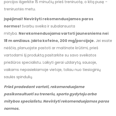
porcijos išgerkite 15 minučių prieš treniruotę, o kitą pusę –
treniruotės metu.
Įspėjimai! Neviršyti rekomenduojamos paros
normos!
Svarbu sveika ir subalansuota
mityba.
Nerekomenduojama vartoti jaunesniems nei
18 m amžiaus. Įdėta kofeino, 200 mg/porcijoje.
Jei esate
nėščia, planuojate pastoti ar maitinate krūtimi, prieš
vartodami šį produktą pasitarkite su savo sveikatos
priežiūros specialistu. Laikyti gerai uždarytą, sausoje,
vaikams nepasiekiamoje vietoje, toliau nuo tiesioginių
saulės spindulių.
Prieš pradedant vartoti, rekomenduojame
pasikonsultuoti su treneriu, sporto gydytoju arba
mitybos specialistu. Neviršyti rekomenduojamos paros
normos.