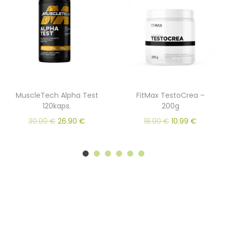
MuscleTech Alpha Test
FitMax TestoCrea –
120kaps.
200g
30.00
€
26.90
€
18.00
€
10.99
€