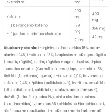
ekstraktas
mg
200
400
Kofeinas
mg
mg
– iš bevandenio kofeino
179
358 mg
mg
– iš juodosios arbatos ekstrakto
42 mg
21 mg
Blueberry skonis:
L-arginino hidrochloridas 16%, beta-
alaninas 14%, L-citrulinas 13%, kvapiosios medžiagos, rūgštis
(obuolių rūgštis), citrinų rūgšties magnio druskos, tirpios
juodosios arbatos (Camellia sinensis) lapų ekstraktas 8%,
tirštiklis (ksantanas). guma), L-tirozinas 2,9%, bevandenis
kofeinas 2,4%, užpildas (polidekstrozė), inozitolis, emulsiklis
(silicio dioksidas), saldikliai (sukralozė, acesulfamas K),
dažiklis (briliančiai juodas PN), cinko oksidas, niacinas.
(nikotinamidas), vitaminas B6 (piridoksino hidrochloridas),
rūgštingumą reguliuojanti medžiaga (natrio karbonatai),