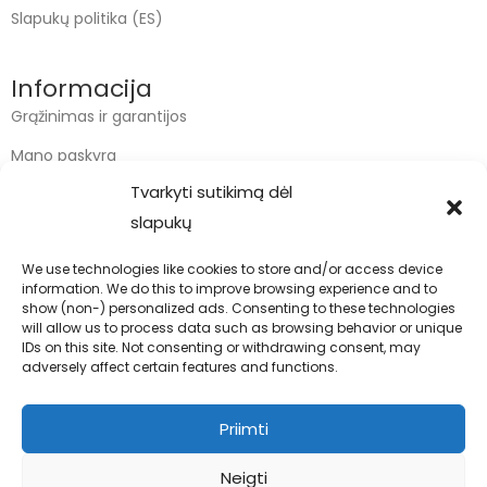
Slapukų politika (ES)
Informacija
Grąžinimas ir garantijos
Mano paskyra
Tvarkyti sutikimą dėl
Apmokėjimas
slapukų
Krepšelis
We use technologies like cookies to store and/or access device
information. We do this to improve browsing experience and to
Kontaktai
show (non-) personalized ads. Consenting to these technologies
will allow us to process data such as browsing behavior or unique
info@bodyfoodas.lt
IDs on this site. Not consenting or withdrawing consent, may
+370 600 77017
adversely affect certain features and functions.
Priimti
Neigti
Visos teisės saugomos © Bodyfoodas.lt 2026