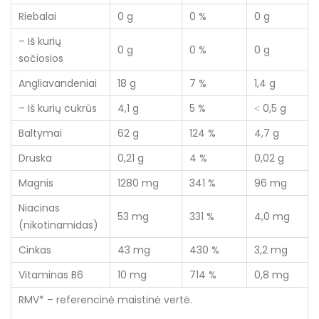
Riebalai
0 g
0 %
0 g
– Iš kurių
0 g
0 %
0 g
sočiosios
Angliavandeniai
18 g
7 %
1,4 g
– Iš kurių cukrūs
4,1 g
5 %
˂ 0,5 g
Baltymai
62 g
124 %
4,7 g
Druska
0,21 g
4 %
0,02 g
Magnis
1280 mg
341 %
96 mg
Niacinas
53 mg
331 %
4,0 mg
(nikotinamidas)
Cinkas
43 mg
430 %
3,2 mg
Vitaminas B6
10 mg
714 %
0,8 mg
RMV* – referencinė maistinė vertė.