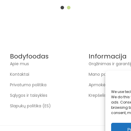
Bodyfoodas
Informacija
Apie mus
Grąžinimas ir garanti
Kontaktai
Mano paskyra
Privatumo politika
Apmokėjimas
We use tec
Sąlygos ir taisyklės
Krepšelis
We do this
ads. Conse
Slapukų politika (ES)
browsing be
consent, m
P