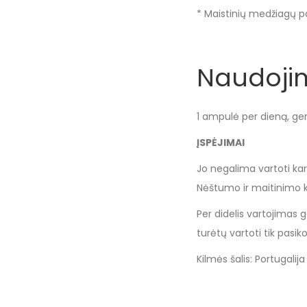
* Maistinių medžiagų p
Naudoji
1 ampulė per dieną, ger
ĮSPĖJIMAI
Jo negalima vartoti kart
Nėštumo ir maitinimo kr
Per didelis vartojimas
turėtų vartoti tik pasik
Kilmės šalis: Portugalija