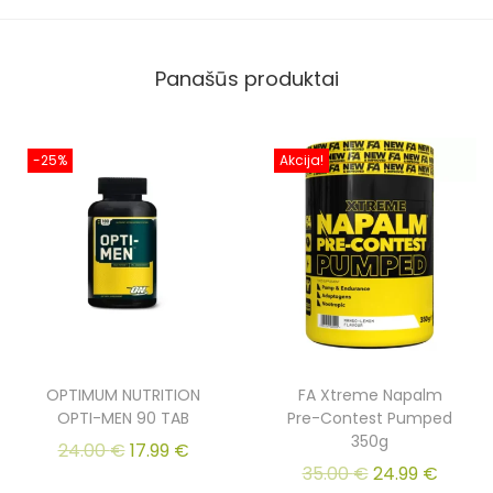
Panašūs produktai
-25%
Akcija!
OPTIMUM NUTRITION
FA Xtreme Napalm
OPTI-MEN 90 TAB
Pre-Contest Pumped
350g
24.00
€
17.99
€
35.00
€
24.99
€