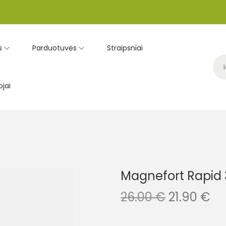
s
Parduotuvės
Straipsniai
jai
Magnefort Rapid
26.00
€
21.90
€