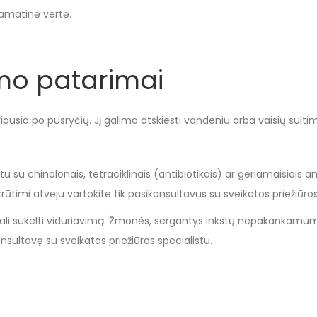
amatinė vertė.
mo patarimai
iausia po pusryčių. Jį galima atskiesti vandeniu arba vaisių sultim
u su chinolonais, tetraciklinais (antibiotikais) ar geriamaisiais an
ūtimi atveju vartokite tik pasikonsultavus su sveikatos priežiūros
 gali sukelti viduriavimą. Žmonės, sergantys inkstų nepakankamu
onsultavę su sveikatos priežiūros specialistu.