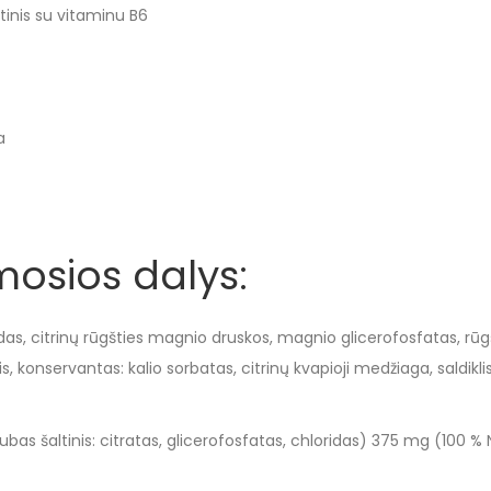
tinis su vitaminu B6
a
osios dalys:
as, citrinų rūgšties magnio druskos, magnio glicerofosfatas, rū
s, konservantas: kalio sorbatas, citrinų kvapioji medžiaga, saldiklis
bas šaltinis: citratas, glicerofosfatas, chloridas) 375 mg (100 % 