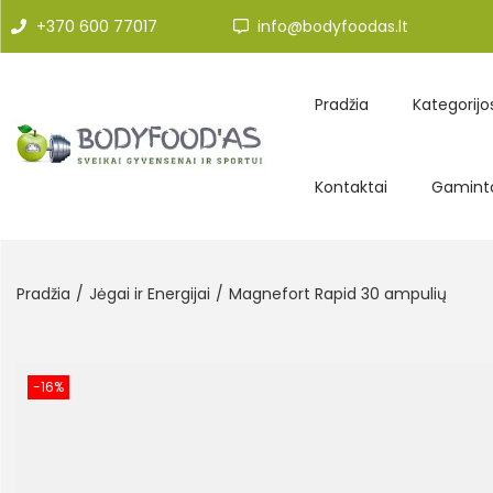
+370 600 77017
info@bodyfoodas.lt
Pradžia
Kategorijo
Kontaktai
Gaminto
Pradžia
/
Jėgai ir Energijai
/
Magnefort Rapid 30 ampulių
-16%