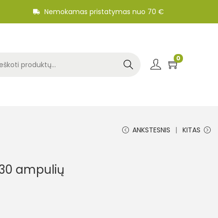
Nemokamas pristatymas nuo 70 €
0
Search
ANKSTESNIS
KITAS
 30 ampulių