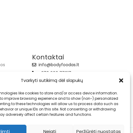
Kontaktai
jos
info@bodyfoodas.lt
+370 600 77017
Tvarkyti sutikimą dėl slapukų
hnologies like cookies to store and/or access device information.
 to improve browsing experience and to show (non-) personalized
nting to these technologies will allow us to process data such as
havior or unique IDs on this site. Not consenting or withdrawing
ay adversely affect certain features and functions.
riimti
Neigti
Peržiūrėti nuostatas