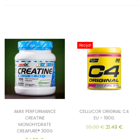
Akcija!
AMIX PERFORMANCE
CELLUCOR ORIGINAL C4
CREATINE
EU – 190G.
MONOHYDRATE
35.00
€
21.49
€
CREAPURE® 300G