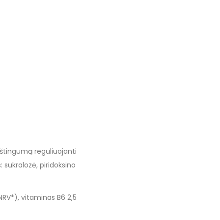
gštingumą reguliuojanti
: sukralozė, piridoksino
NRV*), vitaminas B6 2,5