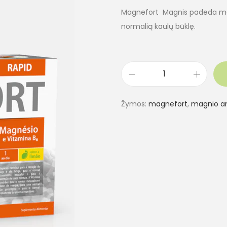
Magnefort Magnis padeda maži
normalią kaulų būklę.
Žymos:
magnefort
,
magnio a