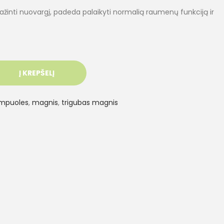
nti nuovargį, padeda palaikyti normalią raumenų funkciją ir
Į KREPŠELĮ
mpuoles
,
magnis
,
trigubas magnis