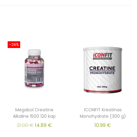
-29%
Megabol Creatine
ICONFIT Kreatinas
Alkaline 1500 120 kap
Monohydrate (300 g)
21.00
€
14.89
€
10.99
€