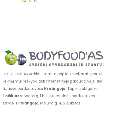
24.90
€
BODYFOODAS veikla – maisto papildų sveikatai, sportui,
lieknėjimui prekyba tiek internetinėje parduotuvėje, tiek
fizinėse parduotuvėse
Kretingoje
: Topolių akligatvis 1
Telšiuose
: Sedos g. 1 bei internetinės parduotuvės
sandėlis
Palangoje
, Malūno g. 4, 2 aukštas.