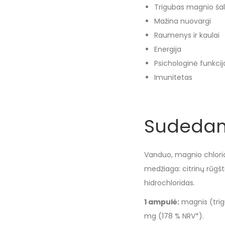
Trigubas magnio šal
Mažina nuovargi
Raumenys ir kaulai
Energija
Psichologinė funkcij
Imunitetas
Sudedam
Vanduo, magnio chlorid
medžiaga: citrinų rūgšti
hidrochloridas.
1 ampulė:
magnis (trigu
mg (178 % NRV*).