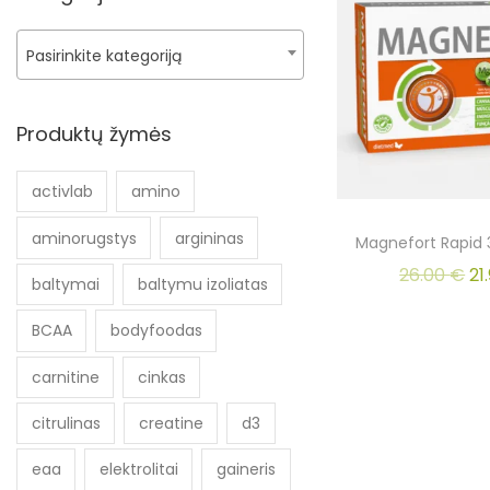
Pasirinkite kategoriją
Produktų žymės
activlab
amino
aminorugstys
argininas
Magnefort Rapid 
26.00
€
21
baltymai
baltymu izoliatas
BCAA
bodyfoodas
carnitine
cinkas
citrulinas
creatine
d3
eaa
elektrolitai
gaineris