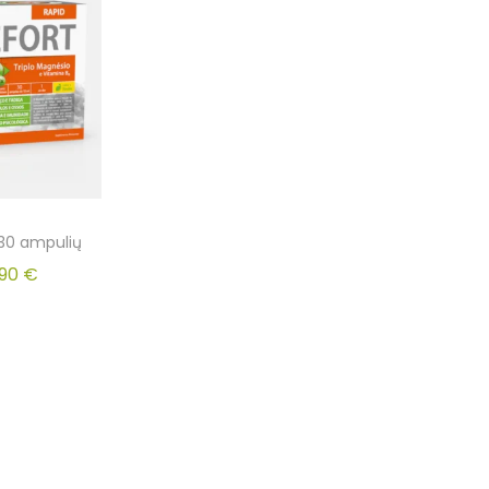
30 ampulių
.90
€