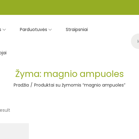
s
Parduotuvės
Straipsniai
jai
Žyma:
magnio ampuoles
Pradžia
/
Produktai su žymomis “magnio ampuoles”
esult