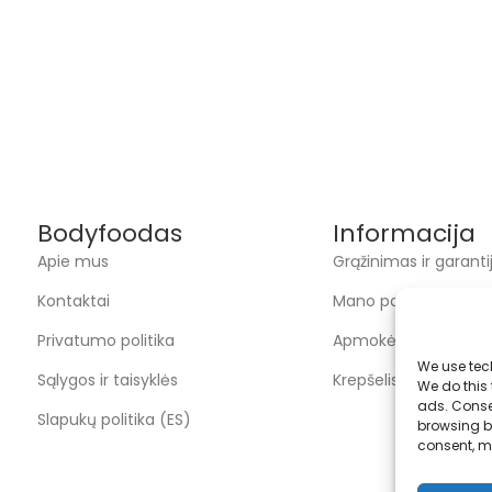
Bodyfoodas
Informacija
Apie mus
Grąžinimas ir garanti
Kontaktai
Mano paskyra
Privatumo politika
Apmokėjimas
We use tec
Sąlygos ir taisyklės
Krepšelis
We do this
ads. Conse
Slapukų politika (ES)
browsing be
consent, m