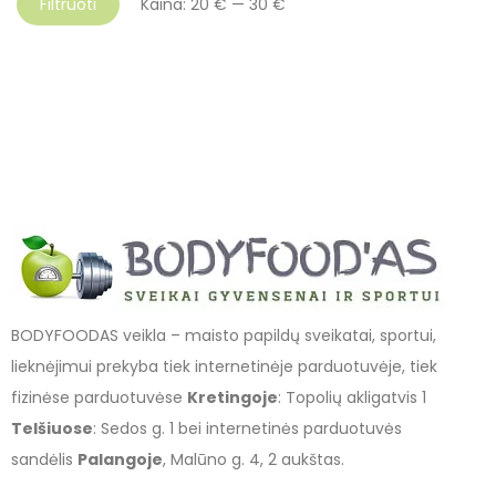
Filtruoti
Kaina:
20 €
—
30 €
BODYFOODAS veikla – maisto papildų sveikatai, sportui,
lieknėjimui prekyba tiek internetinėje parduotuvėje, tiek
fizinėse parduotuvėse
Kretingoje
: Topolių akligatvis 1
Telšiuose
: Sedos g. 1 bei internetinės parduotuvės
sandėlis
Palangoje
, Malūno g. 4, 2 aukštas.