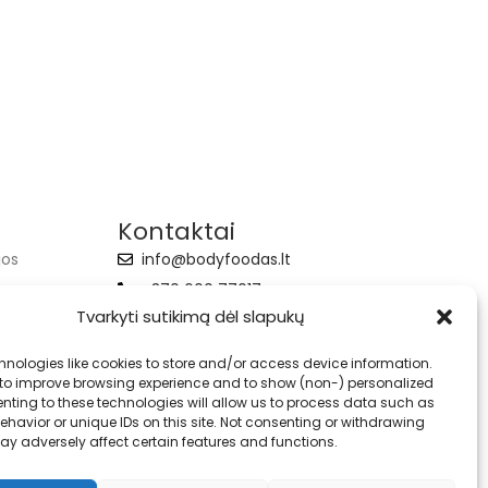
Kontaktai
jos
info@bodyfoodas.lt
+370 600 77017
Tvarkyti sutikimą dėl slapukų
hnologies like cookies to store and/or access device information.
 to improve browsing experience and to show (non-) personalized
nting to these technologies will allow us to process data such as
havior or unique IDs on this site. Not consenting or withdrawing
ay adversely affect certain features and functions.