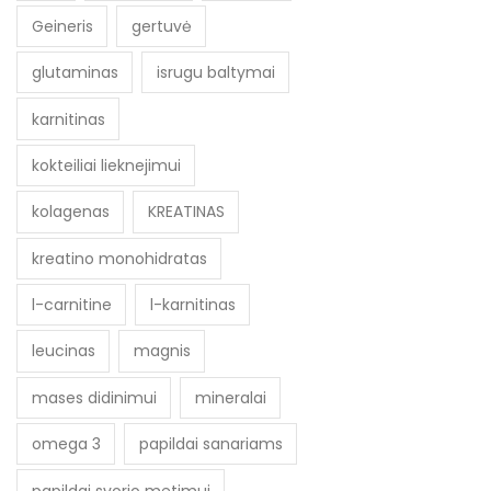
Geineris
gertuvė
glutaminas
isrugu baltymai
karnitinas
kokteiliai lieknejimui
kolagenas
KREATINAS
kreatino monohidratas
l-carnitine
l-karnitinas
leucinas
magnis
mases didinimui
mineralai
omega 3
papildai sanariams
papildai svorio metimui