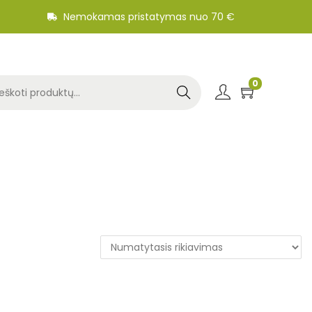
Nemokamas pristatymas nuo 70 €
0
Search