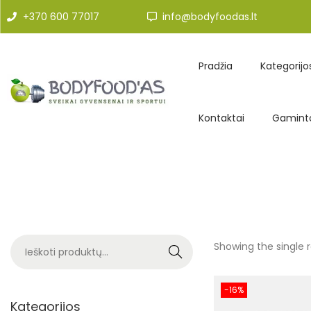
+370 600 77017
info@bodyfoodas.lt
Pradžia
Kategorijo
Kontaktai
Gaminto
Showing the single r
Search
-16%
Kategorijos