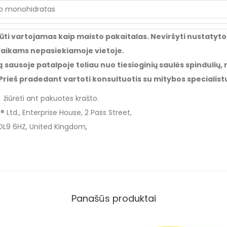
no monohidratas
būti vartojamas kaip maisto pakaitalas. Neviršyti nustat
 vaikams nepasiekiamoje vietoje.
ą sausoje patalpoje toliau nuo tiesioginių saulės spindulių
Prieš pradedant vartoti konsultuotis su mitybos specialistu
: žiūrėti ant pakuotės krašto.
® Ltd., Enterprise House, 2 Pass Street,
L9 6HZ, United Kingdom,
Panašūs produktai