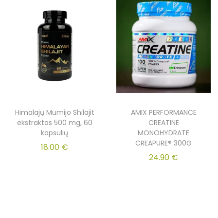
Himalajų Mumijo Shilajit
AMIX PERFORMANCE
ekstraktas 500 mg, 60
CREATINE
kapsulių
MONOHYDRATE
CREAPURE® 300G
18.00
€
24.90
€