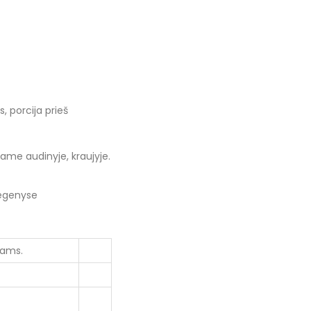
, porcija prieš
iame audinyje, kraujyje.
megenyse
kams.