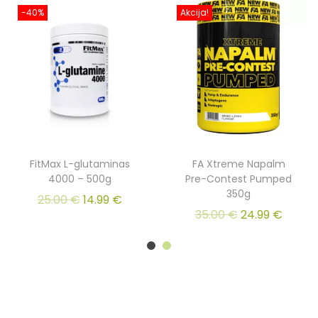
-40%
Akcija!
FitMax L-glutaminas
FA Xtreme Napalm
4000 – 500g
Pre-Contest Pumped
350g
25.00
€
14.99
€
35.00
€
24.99
€