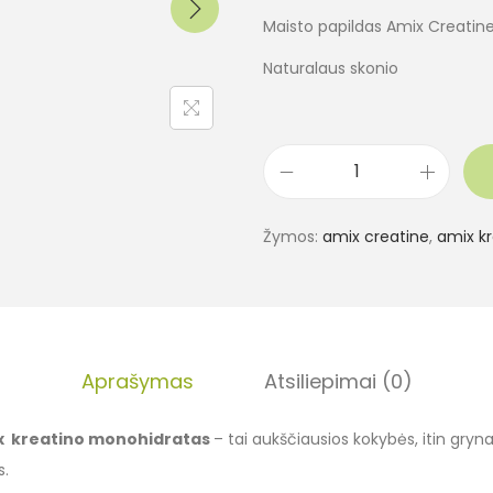
Maisto papildas Amix Creatin
Naturalaus skonio
Žymos:
amix creatine
,
amix kr
Aprašymas
Atsiliepimai (0)
ix kreatino monohidratas
– tai aukščiausios kokybės, itin grynas
s.