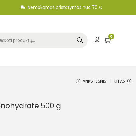
Nemokamas pristatymas nuo 70 €
0
Search
ANKSTESNIS
KITAS
onohydrate 500 g