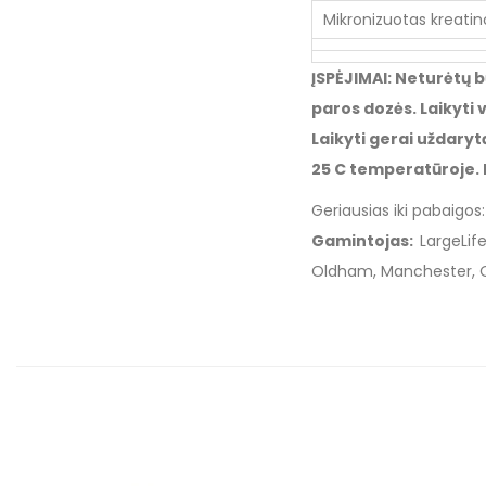
Mikronizuotas kreati
ĮSPĖJIMAI: Neturėtų 
paros dozės. Laikyti
Laikyti gerai uždaryt
25 C temperatūroje. 
Geriausias iki pabaigos
Gamintojas:
LargeLife
Oldham, Manchester, O