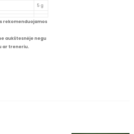
5 g
ytos rekomenduojamos
, ne aukštesnėje negu
 ar treneriu.