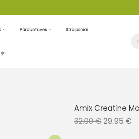
s
Parduotuvės
Straipsniai
jai
Amix Creatine M
32.00
€
29.95
€