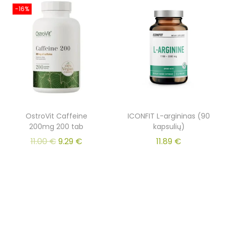
-16%
OstroVit Caffeine
ICONFIT L-argininas (90
200mg 200 tab
kapsulių)
11.00
€
9.29
€
11.89
€