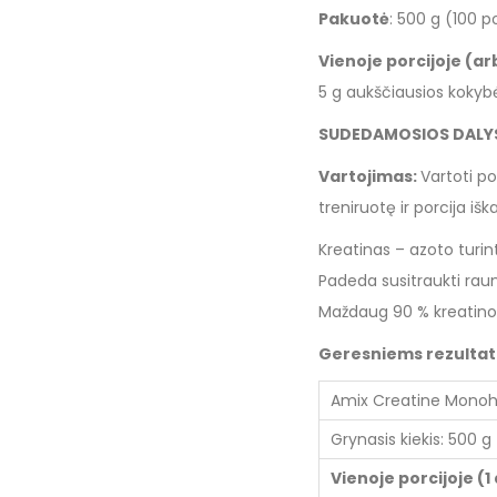
Pakuotė
: 500 g (100 p
Vienoje porcijoje (arb
5 g aukščiausios koky
SUDEDAMOSIOS DALY
Vartojimas:
Vartoti po
treniruotę ir porcija išk
Kreatinas – azoto turin
Padeda susitraukti rau
Maždaug 90 % kreatino 
Geresniems rezultata
Amix Creatine Monohyd
Grynasis kiekis: 500 g
Vienoje porcijoje (1