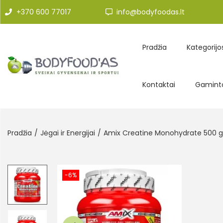
+370 600 77017
info@bodyfoodas.lt
Pradžia
Kategorijo
Kontaktai
Gaminto
Pradžia
/
Jėgai ir Energijai
/
Amix Creatine Monohydrate 500 g
-6%