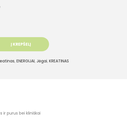
e
Į KREPŠELĮ
eatinas
,
ENERGIJAI
,
Jėgai
,
KREATINAS
 ir purus bei kliniškai