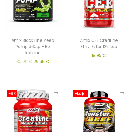
Amix Black Line Yeep
Amix CEE Creatine
Pump 360g. – Be
Ethyl Ester 125 kap
kofeino
19.95
€
30.00
€
26.95
€
-6%
Akcija!