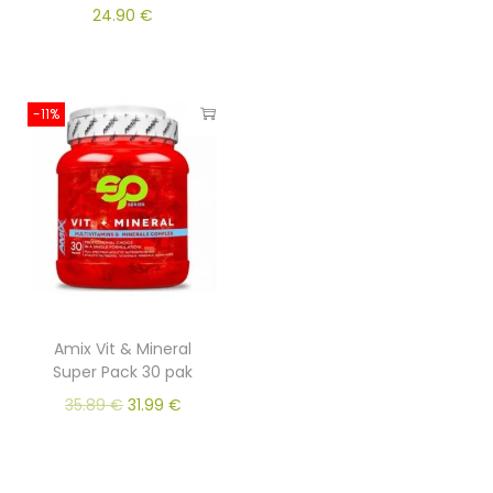
24.90
€
-11%
Amix Vit & Mineral
Super Pack 30 pak
35.89
€
31.99
€