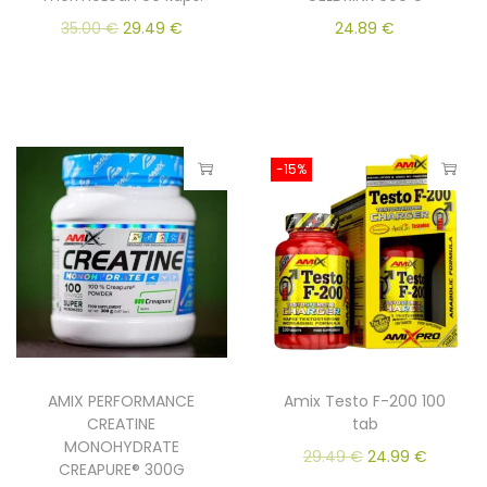
35.00
€
29.49
€
24.89
€
-15%
AMIX PERFORMANCE
Amix Testo F-200 100
CREATINE
tab
MONOHYDRATE
29.49
€
24.99
€
CREAPURE® 300G