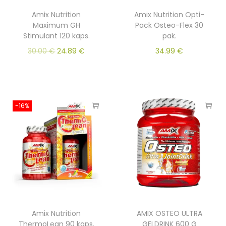
Amix Nutrition
Amix Nutrition Opti-
Maximum GH
Pack Osteo-Flex 30
Stimulant 120 kaps.
pak.
30.00
€
24.89
€
34.99
€
-16%
Amix Nutrition
AMIX OSTEO ULTRA
ThermoLean 90 kaps.
GELDRINK 600 G