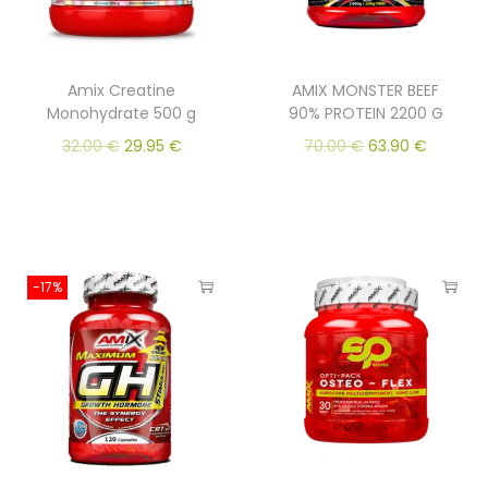
Amix Creatine
AMIX MONSTER BEEF
Monohydrate 500 g
90% PROTEIN 2200 G
32.00
€
29.95
€
70.00
€
63.90
€
-17%