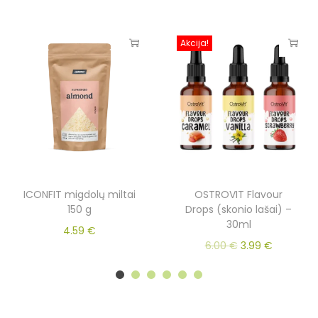
Akcija!
ICONFIT migdolų miltai
OSTROVIT Flavour
150 g
Drops (skonio lašai) –
30ml
4.59
€
6.00
€
3.99
€