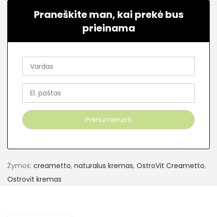
Praneškite man, kai prekė bus
prieinama
Žymos:
creametto
,
naturalus kremas
,
OstroVit Creametto
,
Ostrovit kremas