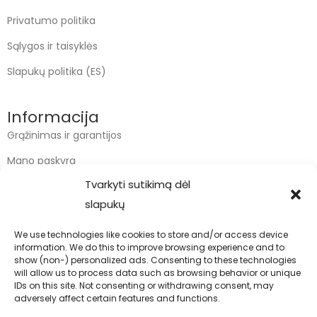
Privatumo politika
Sąlygos ir taisyklės
Slapukų politika (ES)
Informacija
Grąžinimas ir garantijos
Mano paskyra
Tvarkyti sutikimą dėl
Apmokėjimas
slapukų
Krepšelis
We use technologies like cookies to store and/or access device
information. We do this to improve browsing experience and to
Kontaktai
show (non-) personalized ads. Consenting to these technologies
will allow us to process data such as browsing behavior or unique
info@bodyfoodas.lt
IDs on this site. Not consenting or withdrawing consent, may
+370 600 77017
adversely affect certain features and functions.