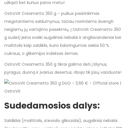
užkąsti bet kuriuo paros metu!
OstroVit Creametto 350 g – puikus pasirinkimas
mėgstantiems saldumynus, tačiau norintiems išvengti
neigiamų jų vartojimo pasekmių. Į OstroVit Creametto 350
g sudėtį įeina sveiki augaliniai riebalai ir angliavandeniai bei
maltitolis kaip saldiklis, kurio kaloringumas siekia 50 %
cukraus, o glikemijos indeksas žemas.
OstroVit Creametto 350 g tikrai galima dėti į blynus,
pyragus, duoną ir įvairius desertus, riboja tik jūsų vaizduotė!
Sudedamosios dalys:
Saldikliai (maltitolis, steviolio glikozidai), augaliniai riebalai