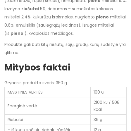
(taukmedžio, rapsų sėklos), nenugriebto
pieno
milteliai 10%,
lazdyno
riešutai
5%, riebumas – sumažintas kakavos
milteliai 2,4%, kukurūzų krakmolas, nugriebto
pieno
milteliai
0,6%, emulsiklis (saulėgrąžų lecitinas), išrūgos milteliai
(iš
pieno
), kvapiosios medžiagos.
Produkte gali būti kitų riešutų, sojų, grūdų, kurių sudėtyje yra
glitimo.
Mitybos faktai
Grynasis produkto svoris: 350 g
MAISTINĖS VERTĖS
100 G
2100 kJ / 508
Energinė vertė
kcal
Riebalai
39 g
– iš kurių sočiųjų riebalų rūgščių
12 g