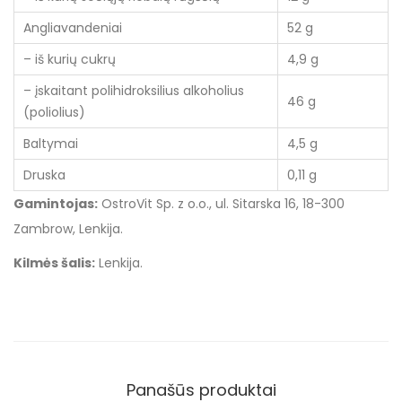
Angliavandeniai
52 g
– iš kurių cukrų
4,9 g
– įskaitant polihidroksilius alkoholius
46 g
(poliolius)
Baltymai
4,5 g
Druska
0,11 g
Gamintojas:
OstroVit Sp. z o.o., ul. Sitarska 16, 18-300
Zambrow, Lenkija.
Kilmės šalis:
Lenkija.
Panašūs produktai