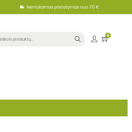
Nemokamas pristatymas nuo 70 €
0
Search