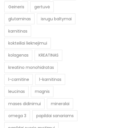
Geineris
gertuvė
glutaminas
isrugu baltymai
karnitinas
kokteiliai lieknejimui
kolagenas
KREATINAS
kreatino monohidratas
l-carnitine
l-karnitinas
leucinas
magnis
mases didinimui
mineralai
omega 3
papildai sanariams
papildai svorio metimui