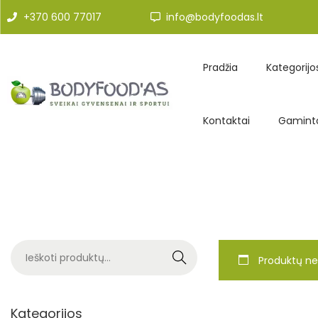
+370 600 77017
info@bodyfoodas.lt
Pradžia
Kategorijo
Kontaktai
Gaminto
Search
Produktų ne
Kategorijos