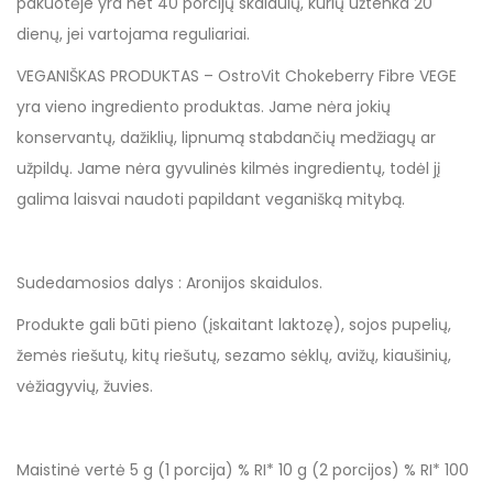
pakuotėje yra net 40 porcijų skaidulų, kurių užtenka 20
dienų, jei vartojama reguliariai.
VEGANIŠKAS PRODUKTAS – OstroVit Chokeberry Fibre VEGE
yra vieno ingrediento produktas. Jame nėra jokių
konservantų, dažiklių, lipnumą stabdančių medžiagų ar
užpildų. Jame nėra gyvulinės kilmės ingredientų, todėl jį
galima laisvai naudoti papildant veganišką mitybą.
Sudedamosios dalys : Aronijos skaidulos.
Produkte gali būti pieno (įskaitant laktozę), sojos pupelių,
žemės riešutų, kitų riešutų, sezamo sėklų, avižų, kiaušinių,
vėžiagyvių, žuvies.
Maistinė vertė 5 g (1 porcija) % RI* 10 g (2 porcijos) % RI* 100