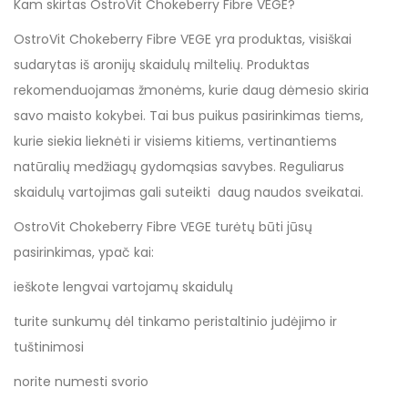
Kam skirtas OstroVit Chokeberry Fibre VEGE?
OstroVit Chokeberry Fibre VEGE yra produktas, visiškai
sudarytas iš aronijų skaidulų miltelių. Produktas
rekomenduojamas žmonėms, kurie daug dėmesio skiria
savo maisto kokybei. Tai bus puikus pasirinkimas tiems,
kurie siekia lieknėti ir visiems kitiems, vertinantiems
natūralių medžiagų gydomąsias savybes. Reguliarus
skaidulų vartojimas gali suteikti daug naudos sveikatai.
OstroVit Chokeberry Fibre VEGE turėtų būti jūsų
pasirinkimas, ypač kai:
ieškote lengvai vartojamų skaidulų
turite sunkumų dėl tinkamo peristaltinio judėjimo ir
tuštinimosi
norite numesti svorio