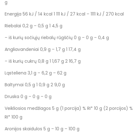
g
Energija 56 kJ / 14 kcal 1 111 kJ / 27 kcal – 1111 kJ / 270 kcal
Riebalai 0,2 g – 0,5 g 1 4,5 g
– iš kurių sočiųjų riebalų rūgščių 0 g – 0 g – 0,4 g
Angliavandeniai 0,9 g – 1,7 g 1 17,4 g
– iš kurių cukrų 0,8 g 1 1,67 g 2 16,7 g
Ląsteliena 3,1 g – 6,2 g – 62 g
Baltymai 0,5 g 1 0,9 g 2 9,0 g
Druska 0 g – 0 g – 0 g
Veikliosios medžiagos 5 g (1 porcija) % RI* 10 g (2 porcijos) %
RI* 100 g
Aronijos skaidulos 5 g – 10 g – 100 g