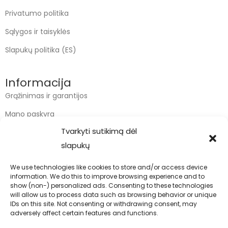
Privatumo politika
Sąlygos ir taisyklės
Slapukų politika (ES)
Informacija
Grąžinimas ir garantijos
Mano paskyra
Tvarkyti sutikimą dėl
Apmokėjimas
slapukų
Krepšelis
We use technologies like cookies to store and/or access device
information. We do this to improve browsing experience and to
Kontaktai
show (non-) personalized ads. Consenting to these technologies
will allow us to process data such as browsing behavior or unique
info@bodyfoodas.lt
IDs on this site. Not consenting or withdrawing consent, may
+370 600 77017
adversely affect certain features and functions.