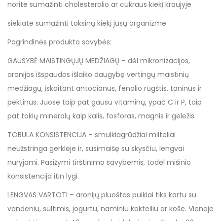
norite sumažinti cholesterolio ar cukraus kiekį kraujyje
siekiate sumažinti toksinų kiekį jūsų organizme
Pagrindinės produkto savybės:
GAUSYBĖ MAISTINGŲJŲ MEDŽIAGŲ – dėl mikronizacijos,
aronijos išspaudos išlaiko daugybę vertingų maistinių
medžiagų, įskaitant antocianus, fenolio rūgštis, taninus ir
pektinus. Juose taip pat gausu vitaminų, ypač C ir P, taip
pat tokių mineralų kaip kalis, fosforas, magnis ir geležis.
TOBULA KONSISTENCIJA – smulkiagrūdžiai milteliai
neužstringa gerklėje ir, susimaišę su skysčiu, lengvai
nuryjami. Pasižymi tirštinimo savybėmis, todėl mišinio
konsistencija itin lygi.
LENGVAS VARTOTI – aronijų pluoštas puikiai tiks kartu su
vandeniu, sultimis, jogurtu, naminiu kokteiliu ar koše. Vienoje