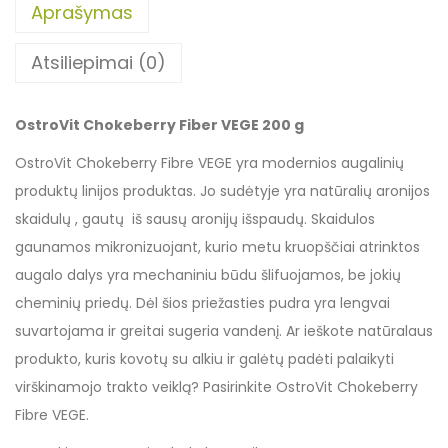
Aprašymas
Atsiliepimai (0)
OstroVit Chokeberry Fiber VEGE 200 g
OstroVit Chokeberry Fibre VEGE yra modernios augalinių
produktų linijos produktas. Jo sudėtyje yra natūralių aronijos
skaidulų , gautų iš sausų aronijų išspaudų. Skaidulos
gaunamos mikronizuojant, kurio metu kruopščiai atrinktos
augalo dalys yra mechaniniu būdu šlifuojamos, be jokių
cheminių priedų. Dėl šios priežasties pudra yra lengvai
suvartojama ir greitai sugeria vandenį. Ar ieškote natūralaus
produkto, kuris kovotų su alkiu ir galėtų padėti palaikyti
virškinamojo trakto veiklą? Pasirinkite OstroVit Chokeberry
Fibre VEGE.