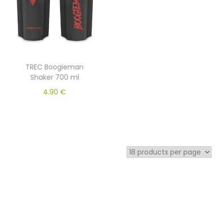
TREC Boogieman
Shaker 700 ml
4.90
€