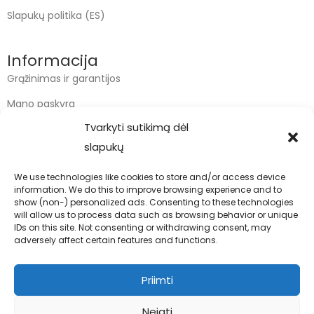
Slapukų politika (ES)
Informacija
Grąžinimas ir garantijos
Mano paskyra
Tvarkyti sutikimą dėl
Apmokėjimas
slapukų
Krepšelis
We use technologies like cookies to store and/or access device
information. We do this to improve browsing experience and to
Kontaktai
show (non-) personalized ads. Consenting to these technologies
will allow us to process data such as browsing behavior or unique
info@bodyfoodas.lt
IDs on this site. Not consenting or withdrawing consent, may
+370 600 77017
adversely affect certain features and functions.
Priimti
Neigti
Visos teisės saugomos © Bodyfoodas.lt 2026