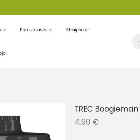
s
Parduotuvės
Straipsniai
jai
TREC Boogieman 
4.90
€