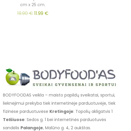
cm x 25 cm.
19.90
€
11.99
€
BODYFOODAS veikla – maisto papildų sveikatai, sportui,
lieknėjimui prekyba tiek internetinėje parduotuvėje, tiek
fizinėse parduotuvėse
Kretingoje
: Topolių akligatvis 1
Telšiuose
: Sedos g. 1 bei internetinės parduotuvės
sandėlis
Palangoje
, Malūno g. 4, 2 aukštas.