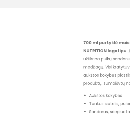
700 ml purtyklė mais
NUTRITION logotipu.
Į
užtikrina puikų sandarum
medžiagų. Visi kratytuvo
aukštos kokybės plastik
produktų, sumaišytų na
Aukštos kokybės
Tankus sietelis, pa
Sandarus, sriegiuota