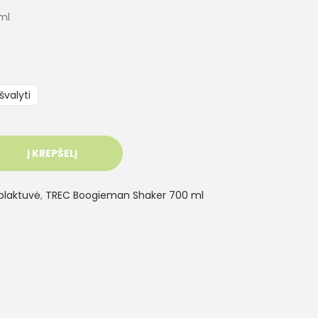
ml
Išvalyti
Į KREPŠELĮ
plaktuvė
,
TREC Boogieman Shaker 700 ml