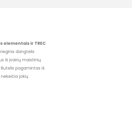
s elementais ir TREC
ieginis dangtelis
 iš įvairių maistinių
. Butelis pagamintas iš
 nekeičia jokių