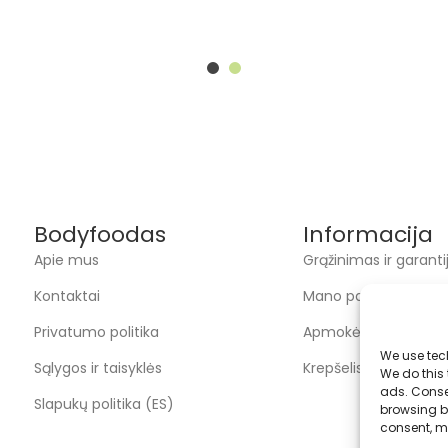
Bodyfoodas
Informacija
Apie mus
Grąžinimas ir garanti
Kontaktai
Mano paskyra
Privatumo politika
Apmokėjimas
We use tec
Sąlygos ir taisyklės
Krepšelis
We do this
ads. Conse
Slapukų politika (ES)
browsing be
consent, m