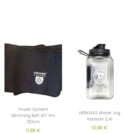
Power System
HERKULES Water Jug
Slimming Belt WT Pro
Kanister 2,4l
120cm
10.99
€
11.99
€