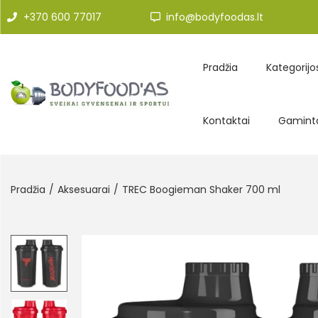
+370 600 77017
info@bodyfoodas.lt
Pradžia
Kategorijo
Kontaktai
Gaminto
Pradžia
/
Aksesuarai
/
TREC Boogieman Shaker 700 ml