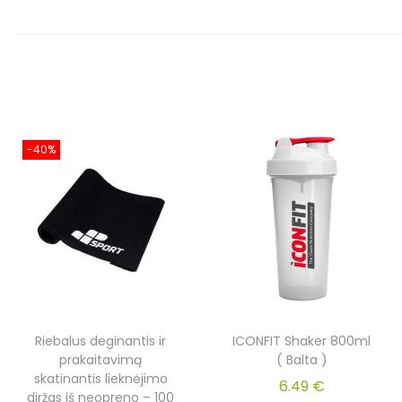
-40%
Riebalus deginantis ir
ICONFIT Shaker 800ml
prakaitavimą
( Balta )
skatinantis lieknėjimo
6.49
€
diržas iš neopreno – 100