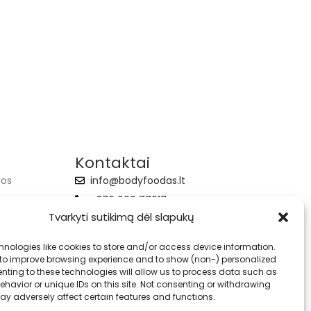
Kontaktai
jos
info@bodyfoodas.lt
+370 600 77017
Tvarkyti sutikimą dėl slapukų
hnologies like cookies to store and/or access device information.
 to improve browsing experience and to show (non-) personalized
nting to these technologies will allow us to process data such as
havior or unique IDs on this site. Not consenting or withdrawing
ay adversely affect certain features and functions.