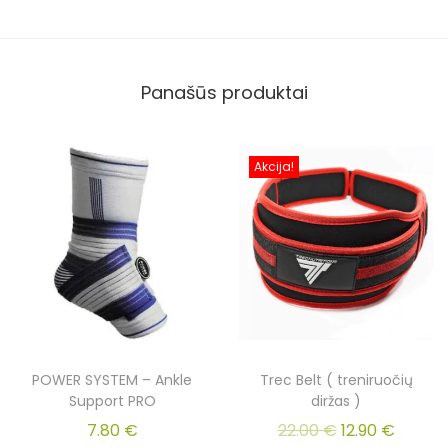
Panašūs produktai
Akcija!
POWER SYSTEM – Ankle
Trec Belt ( treniruočių
Support PRO
diržas )
7.80
€
22.00
€
12.90
€