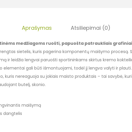
Aprašymas
Atsiliepimai (0)
tinėms medžiagoms ruošti, papuošta patraukliais grafiniai
rengtas sietelis, kuris pagerina komponentų maišymo procesą. Sr
ą ir leidžia lengvai paruošti sportininkams skirtus kremo kokteilius
 elementai gali būti išmontuojami, todėl jį lengva valyti ir plauti
o, kuris nereaguoja su jokiais maisto produktais – tai savybė, kuri
udojant butelį, skonio.
lengvinantis maišymą
s dangtelis