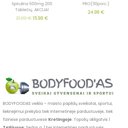
Spirulina 500mg 200
PRO(30porc.)
Tablečių. AKCIJA!
24.99
€
21.00
€
15.99
€
BODYFOODAS veikla – maisto papildų sveikatai, sportui,
lieknėjimui prekyba tiek internetinėje parduotuvėje, tiek
fizinėse parduotuvėse
Kretingoje
: Topolių akligatvis 1
Telšiuose
: Sedos g. 1 bei internetinės parduotuvės