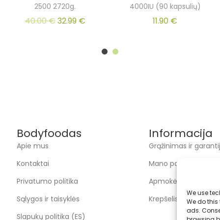
2500 2720g.
4000IU (90 kapsulių)
40.00
€
32.99
€
11.90
€
Bodyfoodas
Informacija
Apie mus
Grąžinimas ir garanti
Kontaktai
Mano paskyra
Privatumo politika
Apmokėjimas
We use tec
Sąlygos ir taisyklės
Krepšelis
We do this
ads. Conse
Slapukų politika (ES)
browsing be