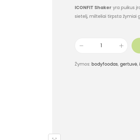
ICONFIT Shaker
yra puikus įra
sietelį, milteliai tirpsta žymia
Žymos:
bodyfoodas
,
gertuvė
,