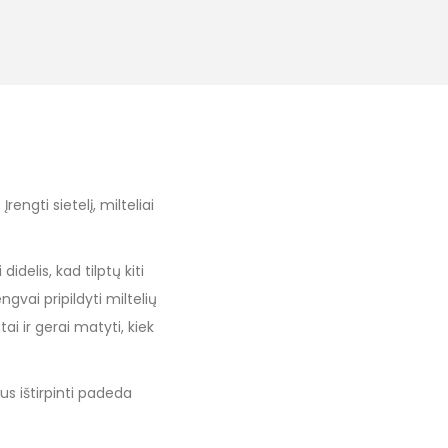
rengti sietelį, milteliai
idelis, kad tilptų kiti
ngvai pripildyti miltelių
i ir gerai matyti, kiek
ius ištirpinti padeda