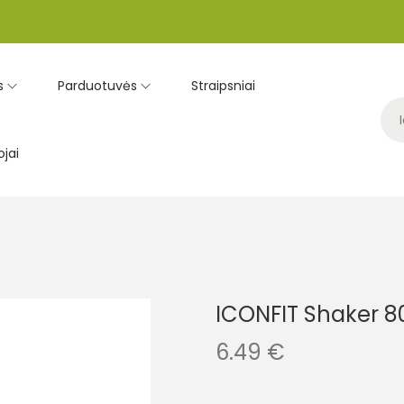
s
Parduotuvės
Straipsniai
jai
ICONFIT Shaker 80
6.49
€