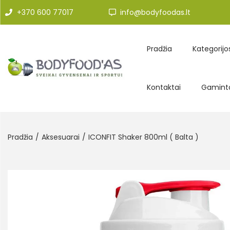
+370 600 77017
info@bodyfoodas.lt
Pradžia
Kategorijo
Kontaktai
Gaminto
Pradžia
/
Aksesuarai
/
ICONFIT Shaker 800ml ( Balta )