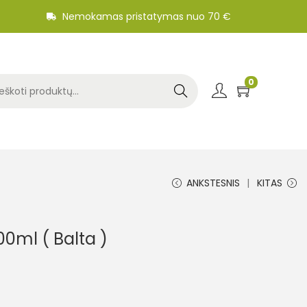
Nemokamas pristatymas nuo 70 €
0
Search
ANKSTESNIS
KITAS
0ml ( Balta )