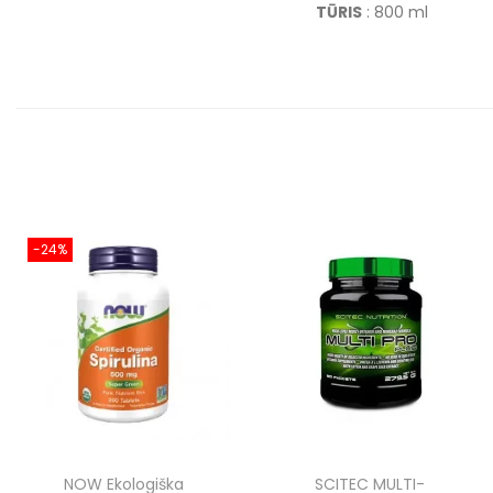
TŪRIS
: 800 ml
-24%
NOW Ekologiška
SCITEC MULTI-