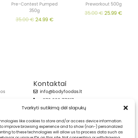
Pre-Contest Pumped
Preworkout 500g
350g
35.00
€
25.99
€
35.00
€
24.99
€
Kontaktai
jos
info@bodyfoodas.lt
+370 600 77017
Tvarkyti sutikimą dėl slapukų
hnologies like cookies to store and/or access device information.
 to improve browsing experience and to show (non-) personalized
nting to these technologies will allow us to process data such as
havior or unique IDs on this site. Not consenting or withdrawing