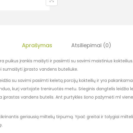
Aprašymas
Atsiliepimai (0)
ra puikus įrankis maišyti ir pasiimti su savimi maistinius kokteilius. Į
ei sumaišyti įprasto vandens buteliuke.
idžia su savimi pasiimti keletą porcijų kokteilių ir yra pakankamai d
nduo, kurį vartojate treniruotės metu. Srieginis dangtelis leidžia le
ia įprastas vandens butelis. Ant purtyklės šono pažymėti ml vieneta
tikrinantis geriausią miltelių tirpumą. Ypač greitai ir tolygiai miltel
ę.