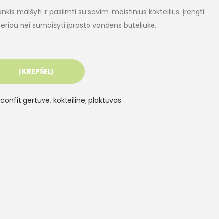
nkis maišyti ir pasiimti su savimi maistinius kokteilius. Įrengti
i geriau nei sumaišyti įprasto vandens buteliuke.
Į KREPŠELĮ
iconfit gertuve
,
kokteiline
,
plaktuvas