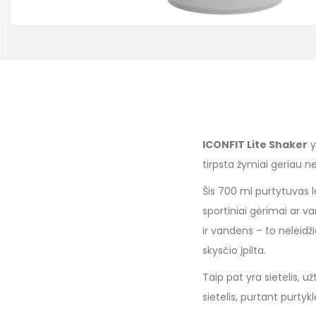
ICONFIT Lite Shaker
y
tirpsta žymiai geriau n
Šis 700 ml purtytuvas le
sportiniai gėrimai ar va
ir vandens – to neleidž
skysčio įpilta.
Taip pat yra sietelis, už
sietelis, purtant purtykl