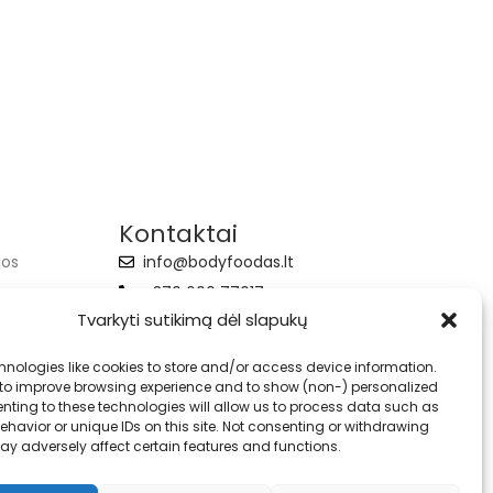
Kontaktai
jos
info@bodyfoodas.lt
+370 600 77017
Tvarkyti sutikimą dėl slapukų
hnologies like cookies to store and/or access device information.
 to improve browsing experience and to show (non-) personalized
nting to these technologies will allow us to process data such as
havior or unique IDs on this site. Not consenting or withdrawing
ay adversely affect certain features and functions.