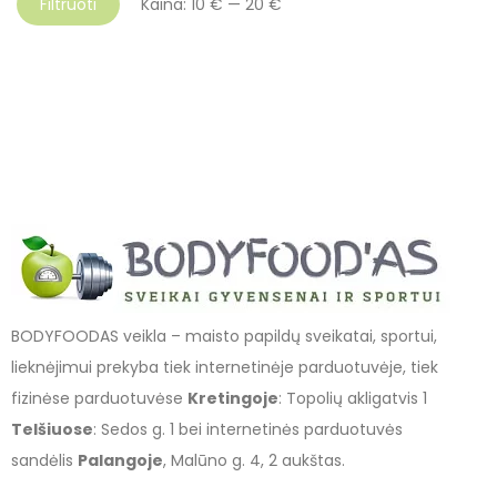
Filtruoti
Kaina:
10 €
—
20 €
BODYFOODAS veikla – maisto papildų sveikatai, sportui,
lieknėjimui prekyba tiek internetinėje parduotuvėje, tiek
fizinėse parduotuvėse
Kretingoje
: Topolių akligatvis 1
Telšiuose
: Sedos g. 1 bei internetinės parduotuvės
sandėlis
Palangoje
, Malūno g. 4, 2 aukštas.