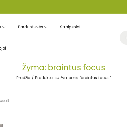
s
Parduotuvės
Straipsniai
jai
Žyma:
braintus focus
Pradžia
/
Produktai su žymomis “braintus focus”
esult