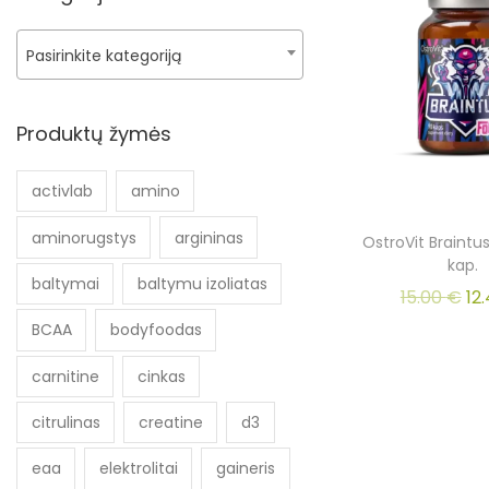
Pasirinkite kategoriją
Produktų žymės
activlab
amino
aminorugstys
argininas
OstroVit Braintu
kap.
baltymai
baltymu izoliatas
15.00
€
12
BCAA
bodyfoodas
carnitine
cinkas
citrulinas
creatine
d3
eaa
elektrolitai
gaineris