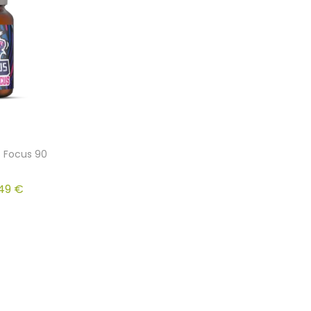
s Focus 90
.49
€