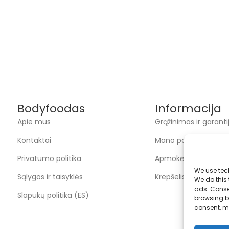
Bodyfoodas
Informacija
Apie mus
Grąžinimas ir garanti
Kontaktai
Mano paskyra
Privatumo politika
Apmokėjimas
We use tec
Sąlygos ir taisyklės
Krepšelis
We do this
ads. Conse
Slapukų politika (ES)
browsing be
consent, m