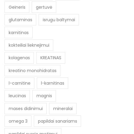
Geineris
gertuvė
glutaminas
isrugu baltymai
karnitinas
kokteiliai lieknejimui
kolagenas
KREATINAS
kreatino monohidratas
l-carnitine
l-karnitinas
leucinas
magnis
mases didinimui
mineralai
omega 3
papildai sanariams
papildai svorio metimui