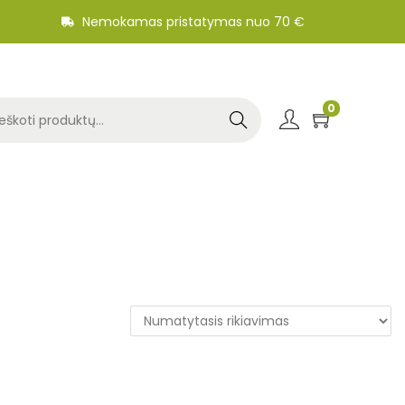
Nemokamas pristatymas nuo 70 €
0
Search