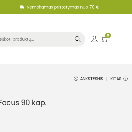
Nemokamas pristatymas nuo 70 €
0
Search
ANKSTESNIS
KITAS
 Focus 90 kap.