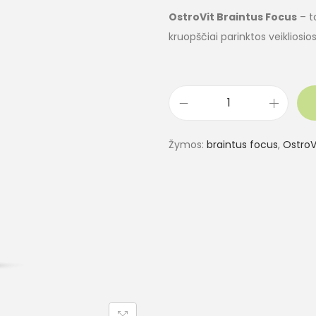
OstroVit Braintus Focus
– t
kruopščiai parinktos veikliosi
Žymos:
braintus focus
,
OstroV