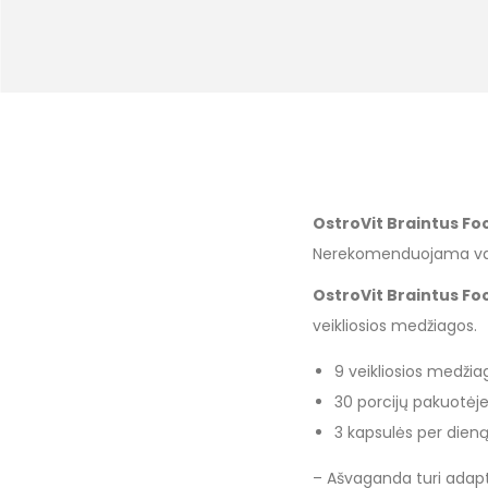
OstroVit Braintus Fo
Nerekomenduojama vai
OstroVit Braintus Fo
veikliosios medžiagos.
9 veikliosios medžia
30 porcijų pakuotėj
3 kapsulės per dien
– Ašvaganda turi adapt