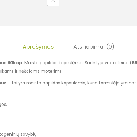
Aprašymas
Atsiliepimai (0)
cus 90kap.
Maisto papildas kapsulėmis. Sudėtyje yra kofeino (
55
kams ir nėščioms moterims.
cus
– tai yra maisto papildas kapsulėmis, kurio formulėje yra net
gos.
e
ą
ogeninių savybių.