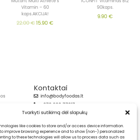
Mutant Multi Athlete’s
ICONFIT Vitaminas B12
Vitamin – 60
90kaps.
kaps.AKCIJA!
9.90
€
22.00
€
15.90
€
Kontaktai
jos
info@bodyfoodas.lt
+370 600 77017
Tvarkyti sutikimą dėl slapukų
hnologies like cookies to store and/or access device information.
 to improve browsing experience and to show (non-) personalized
nting to these technologies will allow us to process data such as