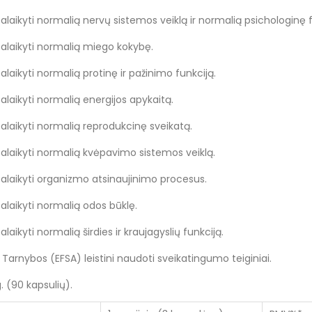
aikyti normalią nervų sistemos veiklą ir normalią psichologinę f
laikyti normalią miego kokybę.
aikyti normalią protinę ir pažinimo funkciją.
aikyti normalią energijos apykaitą.
aikyti normalią reprodukcinę sveikatą.
laikyti normalią kvėpavimo sistemos veiklą.
laikyti organizmo atsinaujinimo procesus.
aikyti normalią odos būklę.
ikyti normalią širdies ir kraujagyslių funkciją.
arnybos (EFSA) leistini naudoti sveikatingumo teiginiai.
. (90 kapsulių).