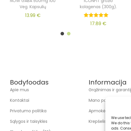
NOW GABA 500mg 100
ICONFIT grožio
Veg. Kapsulių
kolagenas (300g).
13.99
€
17.89
€
Bodyfoodas
Informacija
Apie mus
Grąžinimas ir garanti
Kontaktai
Mano paskyra
Privatumo politika
Apmokėjimas
We use tec
Sąlygos ir taisyklės
Krepšelis
We do this
ads. Conse