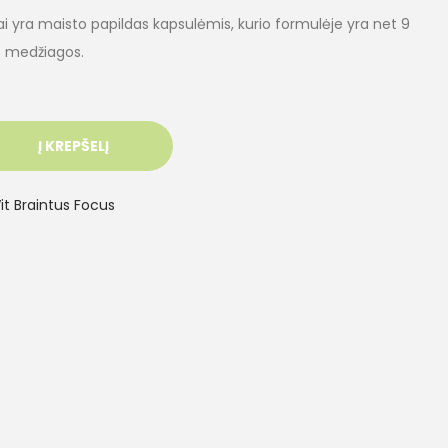
ai yra maisto papildas kapsulėmis, kurio formulėje yra net 9
os medžiagos.
Į KREPŠELĮ
it Braintus Focus