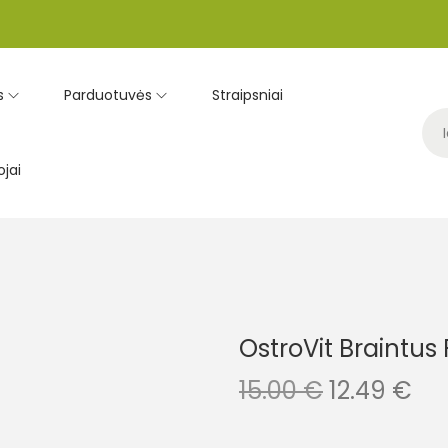
s
Parduotuvės
Straipsniai
jai
OstroVit Braintus
15.00
€
12.49
€