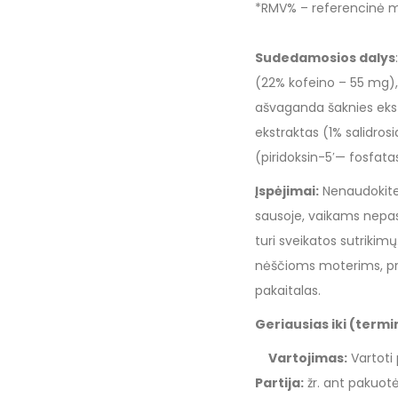
*RMV% – referencinė m
Sudedamosios dalys
(22% kofeino – 55 mg),
ašvaganda šaknies ekstr
ekstraktas (1% salidros
(piridoksin-5′— fosfata
Įspėjimai:
Nenaudokite,
sausoje, vaikams nepasi
turi sveikatos sutriki
nėščioms moterims, pri
pakaitalas.
Geriausias iki (term
Vartojimas:
Vartoti 
Partija:
žr. ant pakuotė