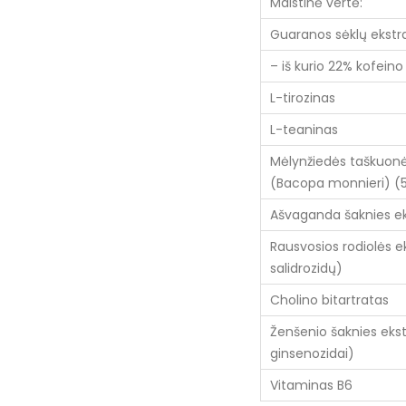
Maistinė vertė:
Guaranos sėklų ekstr
– iš kurio 22% kofeino
L-tirozinas
L-teaninas
Mėlynžiedės taškuonė
(Bacopa monnieri) (
Ašvaganda šaknies ek
Rausvosios rodiolės e
salidrozidų)
Cholino bitartratas
Ženšenio šaknies eks
ginsenozidai)
Vitaminas B6