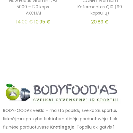
Now Foods Vitamin D-3
ICONFIT Premium
5000 – 120 kaps.
Kofermentas Q10 (90
AKCIJA!
kapsulių)
14.00
€
10.95
€
20.89
€
BODYFOODAS veikla – maisto papildų sveikatai, sportui,
lieknėjimui prekyba tiek internetinėje parduotuvėje, tiek
fizinėse parduotuvėse
Kretingoje
: Topolių akligatvis 1