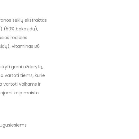
aranos sėklų ekstraktas
i) (50% bakozidų),
osios rodiolės
sidų), vitaminas B6
ikyti gerai uždarytą,
a vartoti tiems, kurie
 vartoti vaikams ir
tojami kaip maisto
uaugusiesiems.