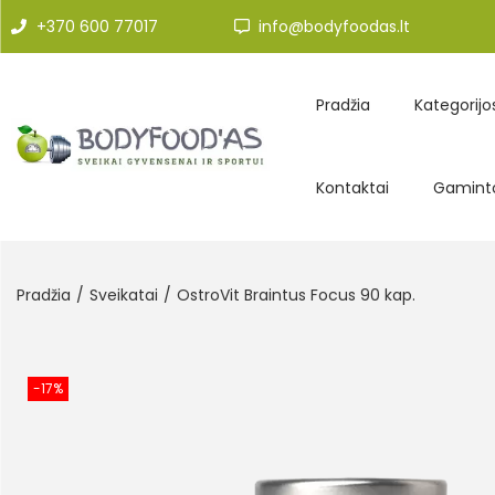
+370 600 77017
info@bodyfoodas.lt
Pradžia
Kategorijo
Kontaktai
Gaminto
Pradžia
/
Sveikatai
/
OstroVit Braintus Focus 90 kap.
-17%