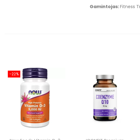
Gamintojas:
Fitness T
-22%