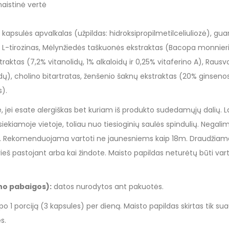
aistinė vertė
: kapsulės apvalkalas (užpildas: hidroksipropilmetilceliuliozė), gu
 L-tirozinas, Mėlynžiedės taškuonės ekstraktas (Bacopa monnier
aktas (7,2% vitanolidų, 1% alkaloidų ir 0,25% vitaferino A), Rausv
idų), cholino bitartratas, ženšenio šaknų ekstraktas (20% ginseno
s).
 jei esate alergiškas bet kuriam iš produkto sudedamųjų dalių. La
ekiamoje vietoje, toliau nuo tiesioginių saulės spindulių. Negalim
mų. Rekomenduojama vartoti ne jaunesniems kaip 18m. Draudžiama
eš pastojant arba kai žindote. Maisto papildas neturėtų būti var
ino pabaigos):
datos nurodytos ant pakuotės.
po 1 porciją (3 kapsules) per dieną. Maisto papildas skirtas tik s
s.