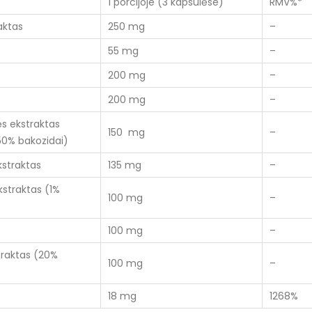
1 porcijoje (3 kapsulėse)
RMV%*
aktas
250 mg
–
55 mg
–
200 mg
–
200 mg
–
s ekstraktas
150 mg
–
50% bakozidai)
straktas
135 mg
–
kstraktas (1%
100 mg
–
100 mg
–
traktas (20%
100 mg
–
18 mg
1268%