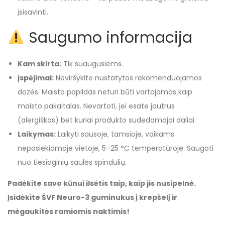
įsisavinti.
Saugumo informacija
Kam skirta:
Tik suaugusiems.
Įspėjimai:
Neviršykite nustatytos rekomenduojamos
dozės. Maisto papildas neturi būti vartojamas kaip
maisto pakaitalas. Nevartoti, jei esate jautrus
(alergiškas) bet kuriai produkto sudedamajai daliai.
Laikymas:
Laikyti sausoje, tamsioje, vaikams
nepasiekiamoje vietoje, 5–25 °C temperatūroje. Saugoti
nuo tiesioginių saulės spindulių.
Padėkite savo kūnui ilsėtis taip, kaip jis nusipelnė.
Įsidėkite ŠVF Neuro-3 guminukus į krepšelį ir
mėgaukitės ramiomis naktimis!