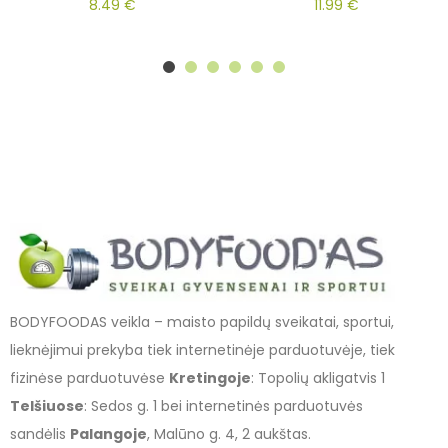
8.49
€
11.99
€
BODYFOODAS veikla – maisto papildų sveikatai, sportui,
lieknėjimui prekyba tiek internetinėje parduotuvėje, tiek
fizinėse parduotuvėse
Kretingoje
: Topolių akligatvis 1
Telšiuose
: Sedos g. 1 bei internetinės parduotuvės
sandėlis
Palangoje
, Malūno g. 4, 2 aukštas.