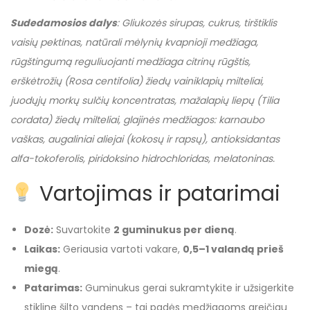
Sudedamosios dalys
: Gliukozės sirupas, cukrus, tirštiklis
vaisių pektinas, natūrali mėlynių kvapnioji medžiaga,
rūgštingumą reguliuojanti medžiaga citrinų rūgštis,
erškėtrožių (Rosa centifolia) žiedų vainiklapių milteliai,
juodųjų morkų sulčių koncentratas, mažalapių liepų (Tilia
cordata) žiedų milteliai, glajinės medžiagos: karnaubo
vaškas, augaliniai aliejai (kokosų ir rapsų), antioksidantas
alfa-tokoferolis, piridoksino hidrochloridas, melatoninas.
Vartojimas ir patarimai
Dozė:
Suvartokite
2 guminukus per dieną
.
Laikas:
Geriausia vartoti vakare,
0,5–1 valandą prieš
miegą
.
Patarimas:
Guminukus gerai sukramtykite ir užsigerkite
stikline šilto vandens – tai padės medžiagoms greičiau