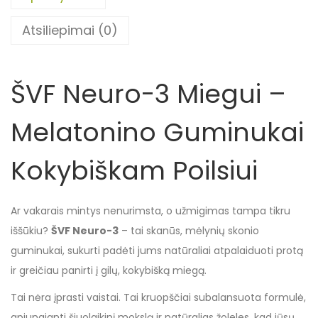
Atsiliepimai (0)
ŠVF Neuro-3 Miegui –
Melatonino Guminukai
Kokybiškam Poilsiui
Ar vakarais mintys nenurimsta, o užmigimas tampa tikru
iššūkiu?
ŠVF Neuro-3
– tai skanūs, mėlynių skonio
guminukai, sukurti padėti jums natūraliai atpalaiduoti protą
ir greičiau panirti į gilų, kokybišką miegą.
Tai nėra įprasti vaistai. Tai kruopščiai subalansuota formulė,
apjungianti šiuolaikinį mokslą ir natūralias žoleles, kad jūsų