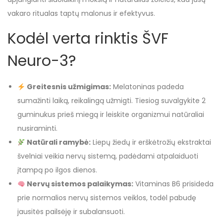
vakaro ritualas taptų malonus ir efektyvus.
Kodėl verta rinktis ŠVF
Neuro-3?
Greitesnis užmigimas:
Melatoninas padeda
sumažinti laiką, reikalingą užmigti. Tiesiog suvalgykite 2
guminukus prieš miegą ir leiskite organizmui natūraliai
nusiraminti.
Natūrali ramybė:
Liepų žiedų ir erškėtrožių ekstraktai
švelniai veikia nervų sistemą, padėdami atpalaiduoti
įtampą po ilgos dienos.
Nervų sistemos palaikymas:
Vitaminas B6 prisideda
prie normalios nervų sistemos veiklos, todėl pabudę
jausitės pailsėję ir subalansuoti.