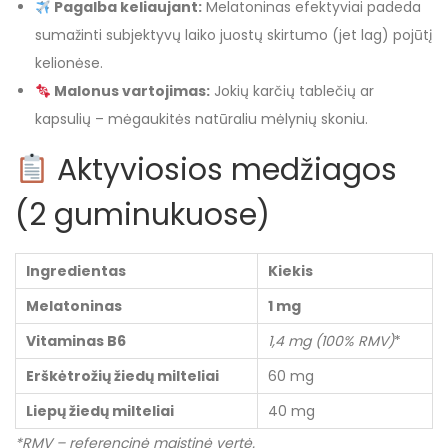
Pagalba keliaujant:
Melatoninas efektyviai padeda
sumažinti subjektyvų laiko juostų skirtumo (jet lag) pojūtį
kelionėse.
Malonus vartojimas:
Jokių karčių tablečių ar
kapsulių – mėgaukitės natūraliu mėlynių skoniu.
Aktyviosios medžiagos
(2 guminukuose)
Ingredientas
Kiekis
Melatoninas
1 mg
Vitaminas B6
1,4 mg (100% RMV)
*
Erškėtrožių žiedų milteliai
60 mg
Liepų žiedų milteliai
40 mg
*RMV – referencinė maistinė vertė.