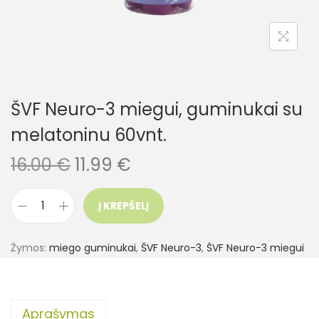
ŠVF Neuro-3 miegui, guminukai su
melatoninu 60vnt.
16.00
€
11.99
€
Į KREPŠELĮ
Žymos:
miego guminukai
,
ŠVF Neuro-3
,
ŠVF Neuro-3 miegui
Aprašymas