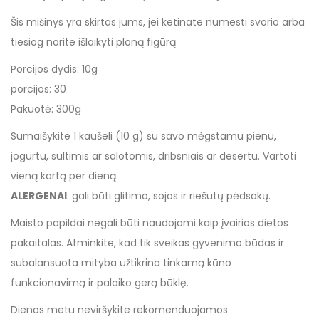
Šis mišinys yra skirtas jums, jei ketinate numesti svorio arba
tiesiog norite išlaikyti ploną figūrą
Porcijos dydis: 10g
porcijos: 30
Pakuotė: 300g
Sumaišykite 1 kaušeli (10 g) su savo mėgstamu pienu,
jogurtu, sultimis ar salotomis, dribsniais ar desertu. Vartoti
vieną kartą per dieną.
ALERGENAI
: gali būti glitimo, sojos ir riešutų pėdsakų.
Maisto papildai negali būti naudojami kaip įvairios dietos
pakaitalas. Atminkite, kad tik sveikas gyvenimo būdas ir
subalansuota mityba užtikrina tinkamą kūno
funkcionavimą ir palaiko gerą būklę.
Dienos metu neviršykite rekomenduojamos