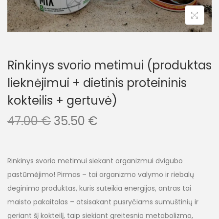
Rinkinys svorio metimui (produktas
lieknėjimui + dietinis proteininis
kokteilis + gertuvė)
47.00
€
35.50
€
Rinkinys svorio metimui siekant organizmui dvigubo
pastūmėjimo! Pirmas – tai organizmo valymo ir riebalų
deginimo produktas, kuris suteikia energijos, antras tai
maisto pakaitalas – atsisakant pusryčiams sumuštinių ir
geriant šį kokteilį, taip siekiant greitesnio metabolizmo,