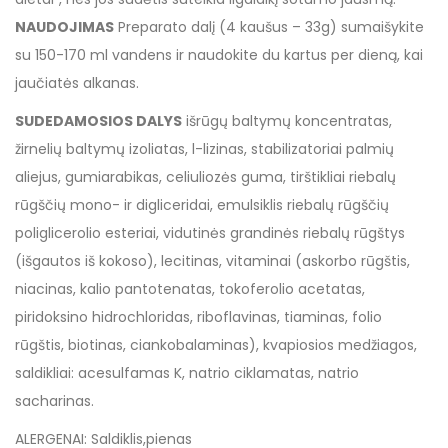
NAUDOJIMAS
Preparato dalį (4 kaušus – 33g) sumaišykite
su 150-170 ml vandens ir naudokite du kartus per dieną, kai
jaučiatės alkanas.
SUDEDAMOSIOS DALYS
išrūgų baltymų koncentratas,
žirnelių baltymų izoliatas, l-lizinas, stabilizatoriai palmių
aliejus, gumiarabikas, celiuliozės guma, tirštikliai riebalų
rūgščių mono- ir digliceridai, emulsiklis riebalų rūgščių
poliglicerolio esteriai, vidutinės grandinės riebalų rūgštys
(išgautos iš kokoso), lecitinas, vitaminai (askorbo rūgštis,
niacinas, kalio pantotenatas, tokoferolio acetatas,
piridoksino hidrochloridas, riboflavinas, tiaminas, folio
rūgštis, biotinas, ciankobalaminas), kvapiosios medžiagos,
saldikliai: acesulfamas K, natrio ciklamatas, natrio
sacharinas.
ALERGENAI: Saldiklis,pienas