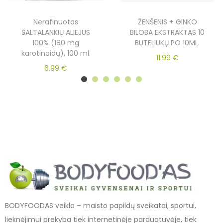
Nerafinuotas
ŽENŠENIS + GINKO
ŠALTALANKIŲ ALIEJUS
BILOBA EKSTRAKTAS 10
100% (180 mg
BUTELIUKŲ PO 10ML.
karotinoidų), 100 ml.
11.99
€
6.99
€
BODYFOODAS veikla – maisto papildų sveikatai, sportui,
lieknėjimui prekyba tiek internetinėje parduotuvėje, tiek