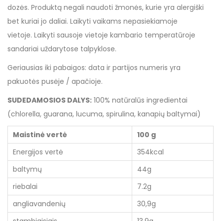
dozės. Produktą negali naudoti žmonės, kurie yra alergiški
bet kuriai jo daliai. Laikyti vaikams nepasiekiamoje
vietoje. Laikyti sausoje vietoje kambario temperatūroje
sandariai uždarytose talpyklose.
Geriausias iki pabaigos: data ir partijos numeris yra
pakuotės pusėje / apačioje.
SUDEDAMOSIOS DALYS:
100% natūralūs ingredientai
(chlorella, guarana, lucuma, spirulina, kanapių baltymai)
Maistinė vertė
100 g
Energijos vertė
354kcal
baltymų
44g
riebalai
7.2g
angliavandenių
30,9g
stambiaisiais
13,9g