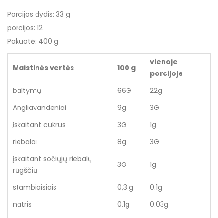
Porcijos dydis: 33 g
porcijos: 12
Pakuotė: 400 g
vienoje
Maistinės vertės
100 g
porcijoje
baltymų
66G
22g
Angliavandeniai
9g
3G
įskaitant cukrus
3G
1g
riebalai
8g
3G
įskaitant sočiųjų riebalų
3G
1g
rūgščių
stambiaisiais
0,3 g
0.1g
natris
0.1g
0.03g