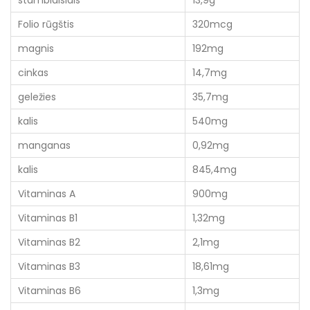
Folio rūgštis
320mcg
magnis
192mg
cinkas
14,7mg
geležies
35,7mg
kalis
540mg
manganas
0,92mg
kalis
845,4mg
Vitaminas A
900mg
Vitaminas B1
1,32mg
Vitaminas B2
2,1mg
Vitaminas B3
18,61mg
Vitaminas B6
1,3mg