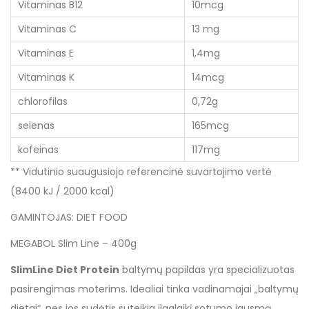
Vitaminas B12
10mcg
Vitaminas C
13 mg
Vitaminas E
1,4mg
Vitaminas K
14mcg
chlorofilas
0,72g
selenas
165mcg
kofeinas
117mg
** Vidutinio suaugusiojo referencinė suvartojimo vertė
(8400 kJ / 2000 kcal)
GAMINTOJAS: DIET FOOD
MEGABOL Slim Line – 400g
SlimLine Diet Protein
baltymų papildas yra specializuotas
pasirengimas moterims. Idealiai tinka vadinamajai „baltymų
dietai“, nes jos sudėtis suteikia ilgalaikį sotumo jausmą.