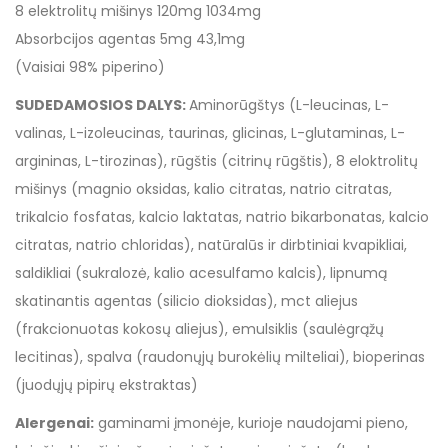
8 elektrolitų mišinys 120mg 1034mg
Absorbcijos agentas 5mg 43,1mg
(Vaisiai 98% piperino)
SUDEDAMOSIOS DALYS:
Aminorūgštys (L-leucinas, L-
valinas, L-izoleucinas, taurinas, glicinas, L-glutaminas, L-
argininas, L-tirozinas), rūgštis (citrinų rūgštis), 8 eloktrolitų
mišinys (magnio oksidas, kalio citratas, natrio citratas,
trikalcio fosfatas, kalcio laktatas, natrio bikarbonatas, kalcio
citratas, natrio chloridas), natūralūs ir dirbtiniai kvapikliai,
saldikliai (sukralozė, kalio acesulfamo kalcis), lipnumą
skatinantis agentas (silicio dioksidas), mct aliejus
(frakcionuotas kokosų aliejus), emulsiklis (saulėgrąžų
lecitinas), spalva (raudonųjų burokėlių milteliai), bioperinas
(juodųjų pipirų ekstraktas)
Alergenai:
gaminami įmonėje, kurioje naudojami pieno,