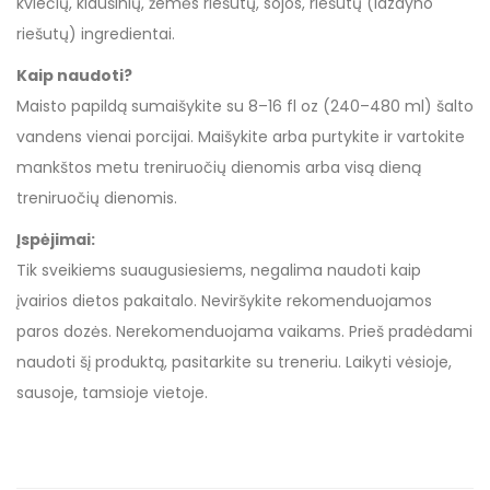
kviečių, kiaušinių, žemės riešutų, sojos, riešutų (lazdyno
riešutų) ingredientai.
Kaip naudoti?
Maisto papildą sumaišykite su 8–16 fl oz (240–480 ml) šalto
vandens vienai porcijai. Maišykite arba purtykite ir vartokite
mankštos metu treniruočių dienomis arba visą dieną
treniruočių dienomis.
Įspėjimai:
Tik sveikiems suaugusiesiems, negalima naudoti kaip
įvairios dietos pakaitalo. Neviršykite rekomenduojamos
paros dozės. Nerekomenduojama vaikams. Prieš pradėdami
naudoti šį produktą, pasitarkite su treneriu. Laikyti vėsioje,
sausoje, tamsioje vietoje.