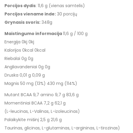
Porcijos dydis
: 11,6 g (vienas samtelis)
Porcijos viename inde:
30 porcijų
Grynasis svoris:
348g
Maistingumo informacija
11,6 g / 100 g
Energija 0kj 0kj
Kalorijos 0kcal 0kcal
Riebalai 0g 0g
Angliavandeniai 0g 0g
Druska 0,01 g 0,09 g
Magnis 50 mg (13%) 430 mg (114%)
Mutant BCAA 9,7 amino 9,7 g 83,6 g
Momentiniai BCAA 7,2 g 62,1 g
(L-leucinas, L-Valinas, L-izoleucinas)
Palaikykite mišinį 2,5 g 21,6 g
Taurinas, glicinas, L-glutaminas, L-argininas, L-tirozinas)