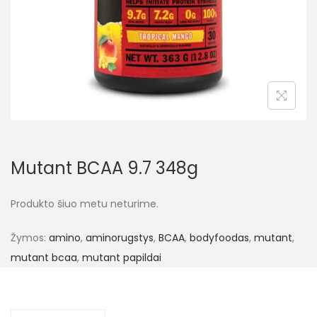
Mutant BCAA 9.7 348g
Produkto šiuo metu neturime.
Žymos:
amino
,
aminorugstys
,
BCAA
,
bodyfoodas
,
mutant
,
mutant bcaa
,
mutant papildai