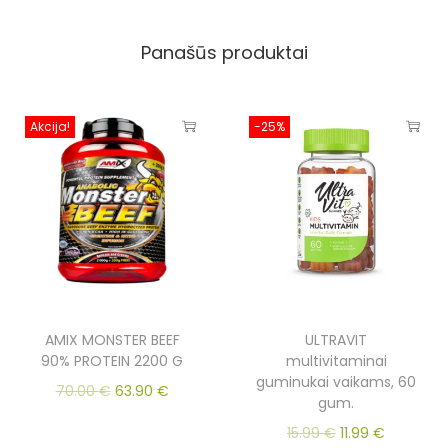
Panašūs produktai
Akcija!
-25%
AMIX MONSTER BEEF
ULTRAVIT
90% PROTEIN 2200 G
multivitaminai
guminukai vaikams, 60
70.00
€
63.90
€
gum.
15.99
€
11.99
€