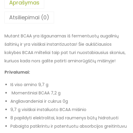
Aprašymas
Atsiliepimai (0)
Mutant BCAA yra išgaunamas iš fermentuotų augalinių
šaltinių ir yra visiškai instantizuotas! Šie aukščiausios
kokybės BCAA milteliai taip pat turi nuostabiausius skonius,
kuriuos kada nors galite patirti aminorūgščių mišinyje!
Privalumai:
Iš viso amino 9,7 g
Momentiniai BCAA 7,2 g
Angliavandeniai ir cukrus 0g
9,7 g visiškai instaliuoto BCAA mišinio
8 papildyti elektrolitai, kad raumenys būtų hidratuoti
Pabaigta patikrintu ir patentuotu absorbcijos greitintuvu