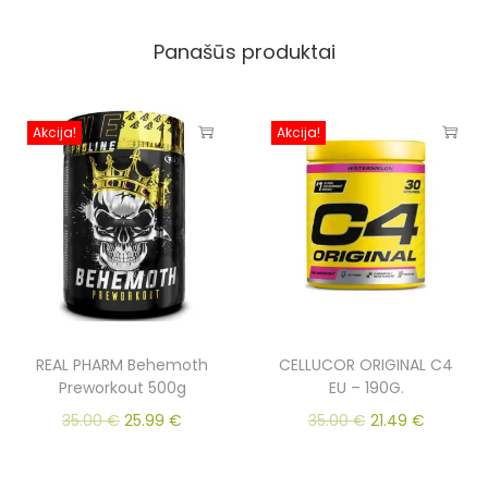
Panašūs produktai
Akcija!
Akcija!
REAL PHARM Behemoth
CELLUCOR ORIGINAL C4
Preworkout 500g
EU – 190G.
35.00
€
25.99
€
35.00
€
21.49
€