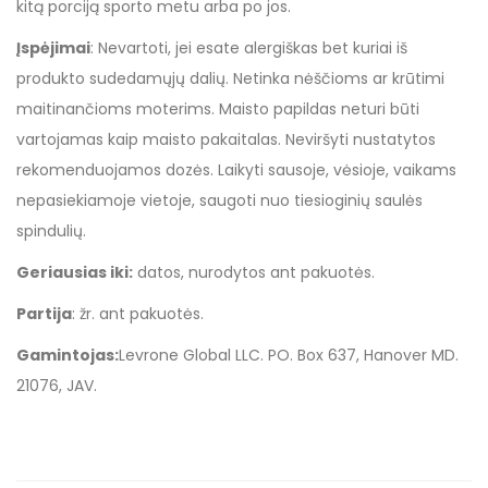
kitą porciją sporto metu arba po jos.
Įspėjimai
: Nevartoti, jei esate alergiškas bet kuriai iš
produkto sudedamųjų dalių. Netinka nėščioms ar krūtimi
maitinančioms moterims. Maisto papildas neturi būti
vartojamas kaip maisto pakaitalas. Neviršyti nustatytos
rekomenduojamos dozės. Laikyti sausoje, vėsioje, vaikams
nepasiekiamoje vietoje, saugoti nuo tiesioginių saulės
spindulių.
Geriausias iki:
datos, nurodytos ant pakuotės.
Partija
: žr. ant pakuotės.
Gamintojas:
Levrone Global LLC. PO. Box 637, Hanover MD.
21076, JAV.