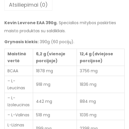
Atsiliepimai (0)
Kevin Levrone EAA 390g.
Specialios mitybos paskirties
maisto produktas su saldikliais.
Grynasis kiekis:
390g (60 pocijų).
Maistinė
6,2 g (vienoje
12,4 g (dviejose
vertė
porcijoje)
porcijose)
BCAA
1878 mg
3756 mg
– L-
918 mg
1836 mg
Leucinas
– L-
442 mg
884 mg
Izoleucinas
– L-Valinas
518 mg
1036 mg
L-Lizinas
1199 mg
2398 mg