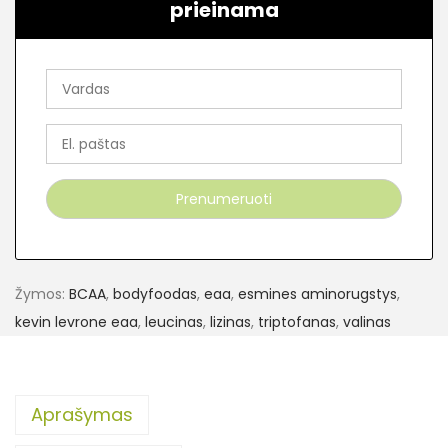
prieinama
Žymos:
BCAA
,
bodyfoodas
,
eaa
,
esmines aminorugstys
,
kevin levrone eaa
,
leucinas
,
lizinas
,
triptofanas
,
valinas
Aprašymas