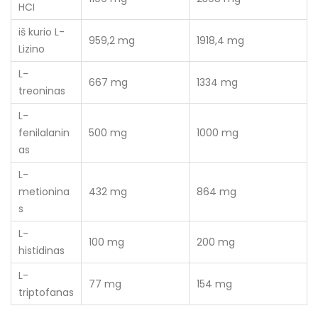
HCI
iš kurio L-
959,2 mg
1918,4 mg
Lizino
L-
667 mg
1334 mg
treoninas
L-
fenilalanin
500 mg
1000 mg
as
L-
metionina
432 mg
864 mg
s
L-
100 mg
200 mg
histidinas
L-
77 mg
154 mg
triptofanas