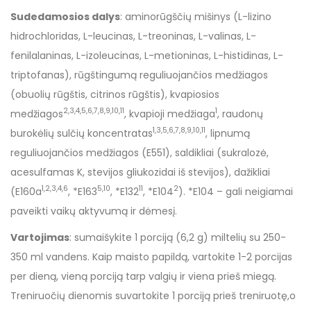
Sudedamosios dalys
: aminorūgščių mišinys (L-lizino
hidrochloridas, L-leucinas, L-treoninas, L-valinas, L-
fenilalaninas, L-izoleucinas, L-metioninas, L-histidinas, L-
triptofanas), rūgštingumą reguliuojančios medžiagos
(obuolių rūgštis, citrinos rūgštis), kvapiosios
2,3,4,5,6,7,8,9,10,11
1
medžiagos
, kvapioji medžiaga
, raudonų
1,3,5,6,7,8,9,10,11
burokėlių sulčių koncentratas
, lipnumą
reguliuojančios medžiagos (E551), saldikliai (sukralozė,
acesulfamas K, stevijos gliukozidai iš stevijos), dažikliai
1,2,3,4,6
5,10
11
2
(E160a
, *E163
, *E132
, *E104
). *E104 – gali neigiamai
paveikti vaikų aktyvumą ir dėmesį.
Vartojimas
: sumaišykite 1 porciją (6,2 g) miltelių su 250-
350 ml vandens. Kaip maisto papildą, vartokite 1-2 porcijas
per dieną, vieną porciją tarp valgių ir viena prieš miegą.
Treniruočių dienomis suvartokite 1 porciją prieš treniruotę,o