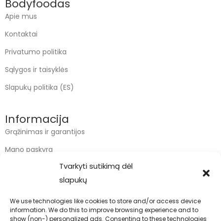
Bodyfoodas
Apie mus
Kontaktai
Privatumo politika
Sąlygos ir taisyklės
Slapukų politika (ES)
Informacija
Grąžinimas ir garantijos
Mano paskyra
Tvarkyti sutikimą dėl
Apmokėjimas
slapukų
Krepšelis
We use technologies like cookies to store and/or access device
information. We do this to improve browsing experience and to
Kontaktai
show (non-) personalized ads. Consenting to these technologies