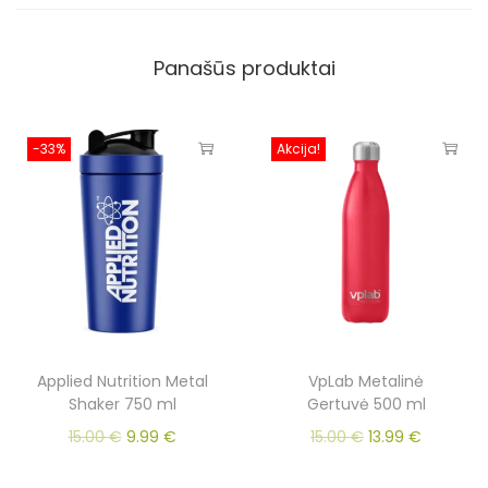
Panašūs produktai
-33%
Akcija!
Applied Nutrition Metal
VpLab Metalinė
Shaker 750 ml
Gertuvė 500 ml
15.00
€
9.99
€
15.00
€
13.99
€