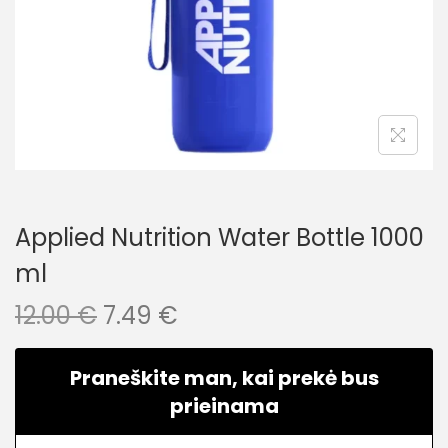
Applied Nutrition Water Bottle 1000
ml
12.00
€
7.49
€
Praneškite man, kai prekė bus
prieinama