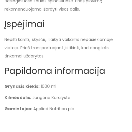
tiesioginiuose saulės spinduliuose. Prieš plovimą
rekomenduojama išardyti visas dalis.
Įspėjimai
Nepilti karštų skysčių. Laikyti vaikams nepasiekiamoje
vietoje. Prieš transportuojant įsitikinti, kad dangtelis
tinkamai uždarytas.
Papildoma informacija
Grynasis kiekis:
1000 ml
Kilmės šalis:
Jungtinė Karalystė
Gamintojas:
Applied Nutrition plc