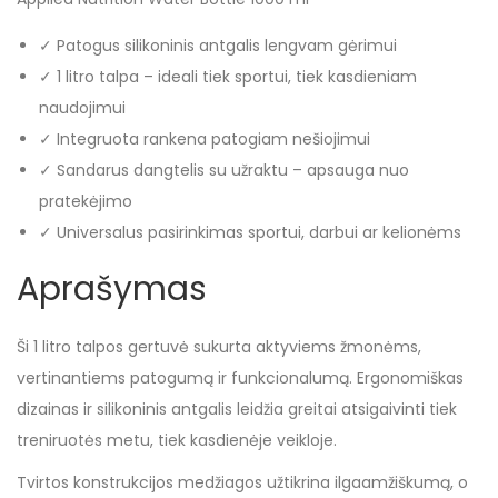
✓ Patogus silikoninis antgalis lengvam gėrimui
✓ 1 litro talpa – ideali tiek sportui, tiek kasdieniam
naudojimui
✓ Integruota rankena patogiam nešiojimui
✓ Sandarus dangtelis su užraktu – apsauga nuo
pratekėjimo
✓ Universalus pasirinkimas sportui, darbui ar kelionėms
Aprašymas
Ši 1 litro talpos gertuvė sukurta aktyviems žmonėms,
vertinantiems patogumą ir funkcionalumą. Ergonomiškas
dizainas ir silikoninis antgalis leidžia greitai atsigaivinti tiek
treniruotės metu, tiek kasdienėje veikloje.
Tvirtos konstrukcijos medžiagos užtikrina ilgaamžiškumą, o