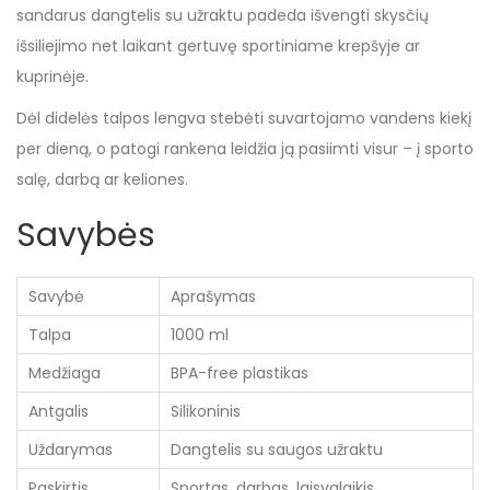
sandarus dangtelis su užraktu padeda išvengti skysčių
išsiliejimo net laikant gertuvę sportiniame krepšyje ar
kuprinėje.
Dėl didelės talpos lengva stebėti suvartojamo vandens kiekį
per dieną, o patogi rankena leidžia ją pasiimti visur – į sporto
salę, darbą ar keliones.
Savybės
Savybė
Aprašymas
Talpa
1000 ml
Medžiaga
BPA-free plastikas
Antgalis
Silikoninis
Uždarymas
Dangtelis su saugos užraktu
Paskirtis
Sportas, darbas, laisvalaikis