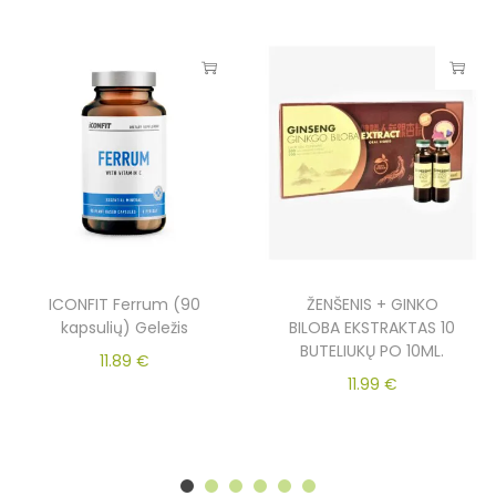
ICONFIT Ferrum (90
ŽENŠENIS + GINKO
kapsulių) Geležis
BILOBA EKSTRAKTAS 10
BUTELIUKŲ PO 10ML.
11.89
€
11.99
€