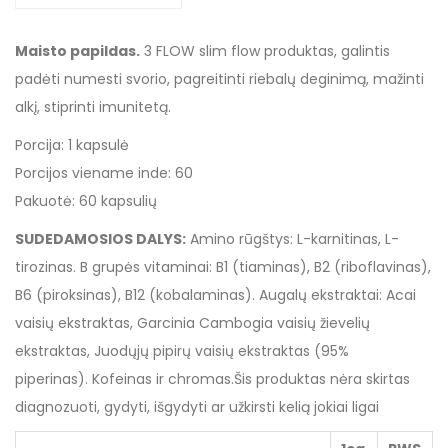
Maisto papildas.
3 FLOW slim flow produktas, galintis
padėti numesti svorio, pagreitinti riebalų deginimą, mažinti
alkį, stiprinti imunitetą.
Porcija: 1 kapsulė
Porcijos viename inde: 60
Pakuotė: 60 kapsulių
SUDEDAMOSIOS DALYS:
Amino rūgštys: L-karnitinas, L-
tirozinas. B grupės vitaminai: B1 (tiaminas), B2 (riboflavinas),
B6 ​​(piroksinas), B12 (kobalaminas). Augalų ekstraktai: Acai
vaisių ekstraktas, Garcinia Cambogia vaisių žievelių
ekstraktas, Juodųjų pipirų vaisių ekstraktas (95%
piperinas). Kofeinas ir chromas.Šis produktas nėra skirtas
diagnozuoti, gydyti, išgydyti ar užkirsti kelią jokiai ligai