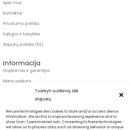
Apie mus
Kontaktai
Privatumo politika
Sąlygos ir taisyklės
Slapukų politika (ES)
Informacija
Grąžinimas ir garantijos
Mano paskyra
Tvarkyti sutikimą dėl
Apmokėjimas
slapukų
Krepšelis
We use technologies like cookies to store and/or access device
information. We do this to improve browsing experience and to
Kontaktai
show (non-) personalized ads. Consenting to these technologies
will allow us to process data such as browsing behavior or unique
info@bodyfoodas.lt