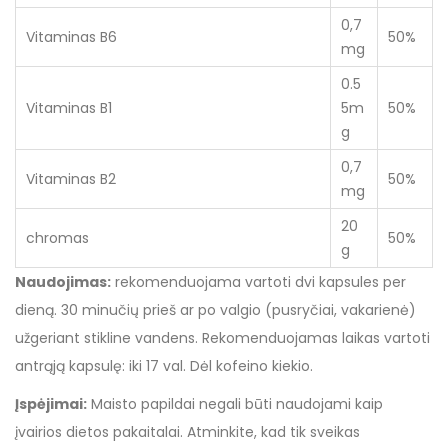
0,7
Vitaminas B6
50%
mg
0.5
Vitaminas B1
5m
50%
g
0,7
Vitaminas B2
50%
mg
20
chromas
50%
g
Naudojimas:
rekomenduojama vartoti dvi kapsules per
dieną. 30 minučių prieš ar po valgio (pusryčiai, vakarienė)
užgeriant stikline vandens. Rekomenduojamas laikas vartoti
antrąją kapsulę: iki 17 val. Dėl kofeino kiekio.
Įspėjimai:
Maisto papildai negali būti naudojami kaip
įvairios dietos pakaitalai. Atminkite, kad tik sveikas