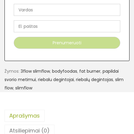
Žymos:
3flow slimflow
,
bodyfoodas
,
fat burner
,
papildai
svorio metimui
,
riebalu degintojai
,
riebalų degintojas
,
slim
flow
,
slimflow
Aprašymas
Atsiliepimai (0)