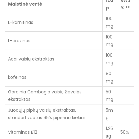
1ca
RWS
Maistinė vertė
p
% **
100
L-karnitinas
mg
100
L-tirozinas
mg
100
Acai vaisių ekstraktas
mg
80
kofeinas
mg
Garcinia Cambogia vaisių žievelės
50
ekstraktas
mg
Juodųjų pipirų vaisių ekstraktas,
5m
standartizuotas 95% piperino kiekiui
g
1,25
Vitaminas B12
50%
μg