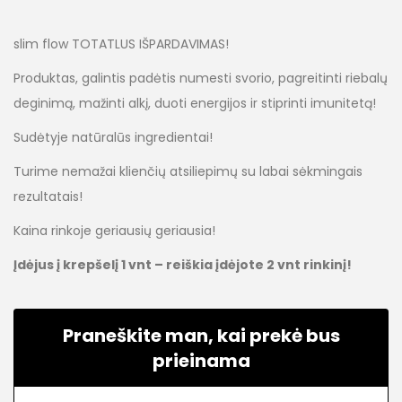
slim flow TOTATLUS IŠPARDAVIMAS!
Produktas, galintis padėtis numesti svorio, pagreitinti riebalų
deginimą, mažinti alkį, duoti energijos ir stiprinti imunitetą!
Sudėtyje natūralūs ingredientai!
Turime nemažai klienčių atsiliepimų su labai sėkmingais
rezultatais!
Kaina rinkoje geriausių geriausia!
Įdėjus į krepšelį 1 vnt – reiškia įdėjote 2 vnt rinkinį!
Praneškite man, kai prekė bus
prieinama