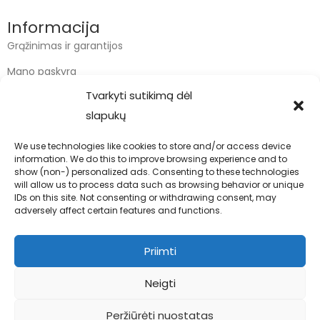
Informacija
Grąžinimas ir garantijos
Mano paskyra
Tvarkyti sutikimą dėl
Apmokėjimas
slapukų
Krepšelis
We use technologies like cookies to store and/or access device
information. We do this to improve browsing experience and to
Kontaktai
show (non-) personalized ads. Consenting to these technologies
will allow us to process data such as browsing behavior or unique
info@bodyfoodas.lt
IDs on this site. Not consenting or withdrawing consent, may
+370 600 77017
adversely affect certain features and functions.
Priimti
Neigti
Visos teisės saugomos © Bodyfoodas.lt 2026
Peržiūrėti nuostatas