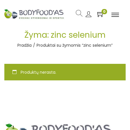
0
Žyma:
zinc selenium
Pradžia
/
Produktai su žymomis “zinc selenium”
Produktų nerasta.