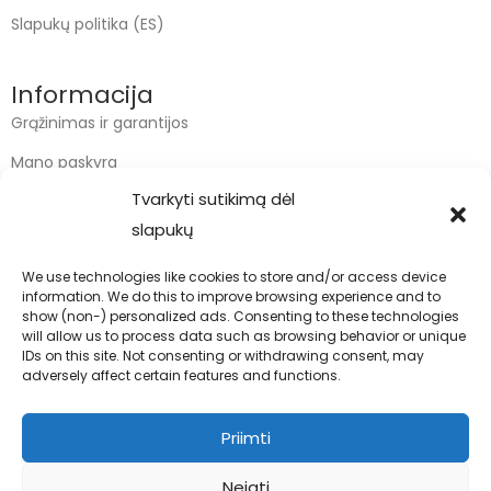
Slapukų politika (ES)
Informacija
Grąžinimas ir garantijos
Mano paskyra
Tvarkyti sutikimą dėl
Apmokėjimas
slapukų
Krepšelis
We use technologies like cookies to store and/or access device
information. We do this to improve browsing experience and to
Kontaktai
show (non-) personalized ads. Consenting to these technologies
will allow us to process data such as browsing behavior or unique
info@bodyfoodas.lt
IDs on this site. Not consenting or withdrawing consent, may
+370 600 77017
adversely affect certain features and functions.
Priimti
Neigti
Visos teisės saugomos © Bodyfoodas.lt 2026