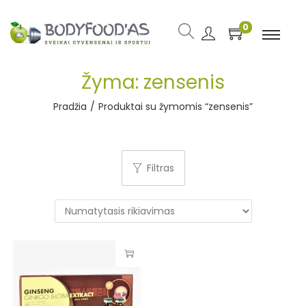
0
Žyma:
zensenis
Pradžia
/
Produktai su žymomis “zensenis”
Filtras