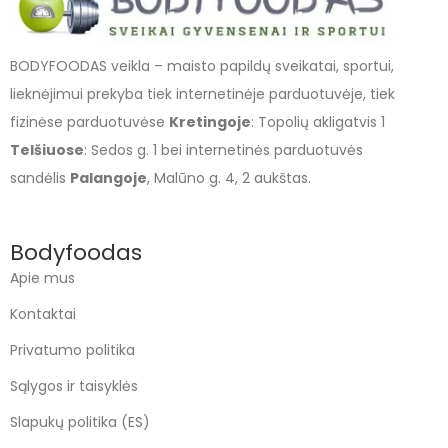
BODYFOODAS veikla – maisto papildų sveikatai, sportui,
lieknėjimui prekyba tiek internetinėje parduotuvėje, tiek
fizinėse parduotuvėse
Kretingoje
: Topolių akligatvis 1
Telšiuose
: Sedos g. 1 bei internetinės parduotuvės
sandėlis
Palangoje
, Malūno g. 4, 2 aukštas.
Bodyfoodas
Apie mus
Kontaktai
Privatumo politika
Sąlygos ir taisyklės
Slapukų politika (ES)