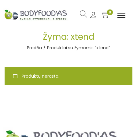
0
Žyma:
xtend
Pradžia
/
Produktai su žymomis “xtend”
Produktų nerasta.