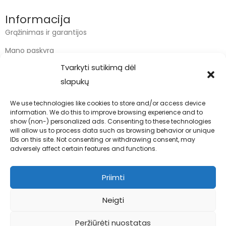
Informacija
Grąžinimas ir garantijos
Mano paskyra
Tvarkyti sutikimą dėl
Apmokėjimas
slapukų
Krepšelis
We use technologies like cookies to store and/or access device
information. We do this to improve browsing experience and to
Kontaktai
show (non-) personalized ads. Consenting to these technologies
will allow us to process data such as browsing behavior or unique
info@bodyfoodas.lt
IDs on this site. Not consenting or withdrawing consent, may
+370 600 77017
adversely affect certain features and functions.
Priimti
Neigti
Visos teisės saugomos © Bodyfoodas.lt 2026
Peržiūrėti nuostatas