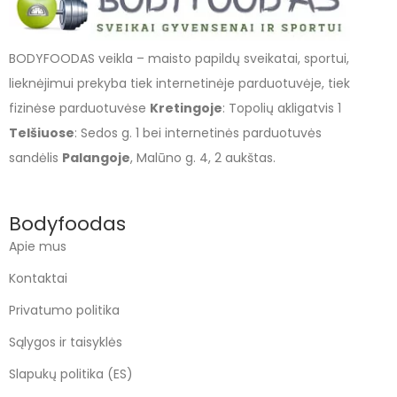
BODYFOODAS veikla – maisto papildų sveikatai, sportui,
lieknėjimui prekyba tiek internetinėje parduotuvėje, tiek
fizinėse parduotuvėse
Kretingoje
: Topolių akligatvis 1
Telšiuose
: Sedos g. 1 bei internetinės parduotuvės
sandėlis
Palangoje
, Malūno g. 4, 2 aukštas.
Bodyfoodas
Apie mus
Kontaktai
Privatumo politika
Sąlygos ir taisyklės
Slapukų politika (ES)