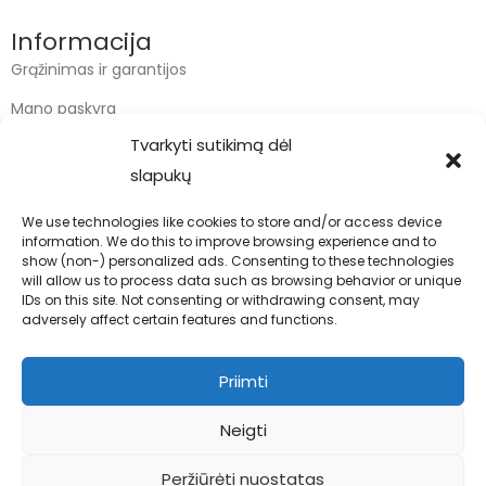
Informacija
Grąžinimas ir garantijos
Mano paskyra
Tvarkyti sutikimą dėl
Apmokėjimas
slapukų
Krepšelis
We use technologies like cookies to store and/or access device
information. We do this to improve browsing experience and to
Kontaktai
show (non-) personalized ads. Consenting to these technologies
will allow us to process data such as browsing behavior or unique
info@bodyfoodas.lt
IDs on this site. Not consenting or withdrawing consent, may
+370 600 77017
adversely affect certain features and functions.
Priimti
Neigti
Visos teisės saugomos © Bodyfoodas.lt 2026
Peržiūrėti nuostatas