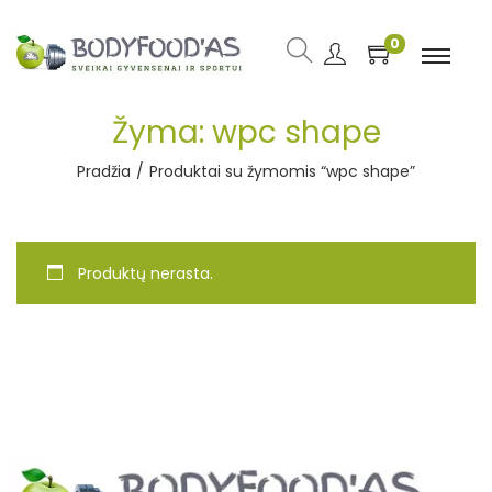
0
Žyma:
wpc shape
Pradžia
/
Produktai su žymomis “wpc shape”
Produktų nerasta.