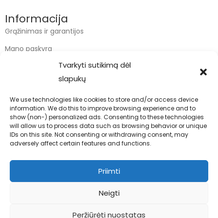
Informacija
Grąžinimas ir garantijos
Mano paskyra
Tvarkyti sutikimą dėl
Apmokėjimas
slapukų
Krepšelis
We use technologies like cookies to store and/or access device
information. We do this to improve browsing experience and to
Kontaktai
show (non-) personalized ads. Consenting to these technologies
will allow us to process data such as browsing behavior or unique
info@bodyfoodas.lt
IDs on this site. Not consenting or withdrawing consent, may
+370 600 77017
adversely affect certain features and functions.
Priimti
Neigti
Visos teisės saugomos © Bodyfoodas.lt 2026
Peržiūrėti nuostatas