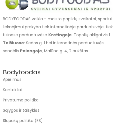
BODYFOODAS veikla – maisto papildų sveikatai, sportui,
lieknėjimui prekyba tiek internetinėje parduotuvėje, tiek
fizinėse parduotuvėse
Kretingoje
: Topolių akligatvis 1
Telšiuose
: Sedos g. 1 bei internetinės parduotuvės
sandėlis
Palangoje
, Malūno g. 4, 2 aukštas.
Bodyfoodas
Apie mus
Kontaktai
Privatumo politika
Sąlygos ir taisyklės
Slapukų politika (ES)