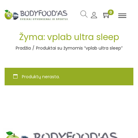
0
Žyma:
vplab ultra sleep
Pradžia
/
Produktai su žymomis “vplab ultra sleep”
Produktų nerasta.