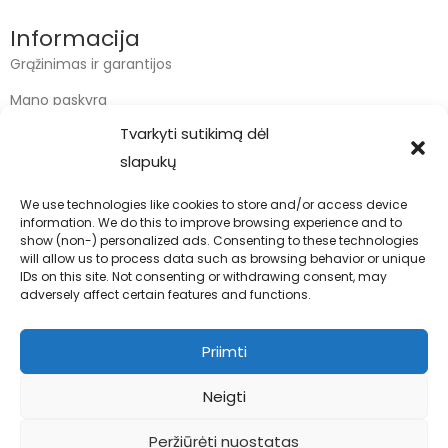
Informacija
Grąžinimas ir garantijos
Mano paskyra
Tvarkyti sutikimą dėl
Apmokėjimas
slapukų
Krepšelis
We use technologies like cookies to store and/or access device
information. We do this to improve browsing experience and to
Kontaktai
show (non-) personalized ads. Consenting to these technologies
will allow us to process data such as browsing behavior or unique
info@bodyfoodas.lt
IDs on this site. Not consenting or withdrawing consent, may
+370 600 77017
adversely affect certain features and functions.
Priimti
Neigti
Visos teisės saugomos © Bodyfoodas.lt 2026
Peržiūrėti nuostatas