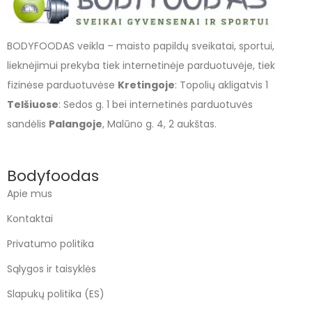
BODYFOODAS veikla – maisto papildų sveikatai, sportui,
lieknėjimui prekyba tiek internetinėje parduotuvėje, tiek
fizinėse parduotuvėse
Kretingoje
: Topolių akligatvis 1
Telšiuose
: Sedos g. 1 bei internetinės parduotuvės
sandėlis
Palangoje
, Malūno g. 4, 2 aukštas.
Bodyfoodas
Apie mus
Kontaktai
Privatumo politika
Sąlygos ir taisyklės
Slapukų politika (ES)