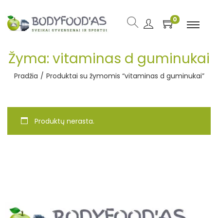
0
Žyma:
vitaminas d guminukai
Pradžia
/
Produktai su žymomis “vitaminas d guminukai”
Produktų nerasta.