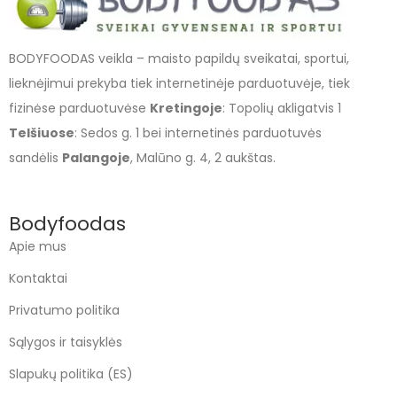
BODYFOODAS veikla – maisto papildų sveikatai, sportui,
lieknėjimui prekyba tiek internetinėje parduotuvėje, tiek
fizinėse parduotuvėse
Kretingoje
: Topolių akligatvis 1
Telšiuose
: Sedos g. 1 bei internetinės parduotuvės
sandėlis
Palangoje
, Malūno g. 4, 2 aukštas.
Bodyfoodas
Apie mus
Kontaktai
Privatumo politika
Sąlygos ir taisyklės
Slapukų politika (ES)