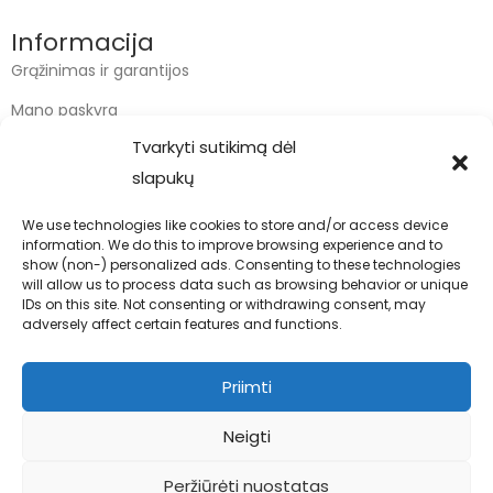
Informacija
Grąžinimas ir garantijos
Mano paskyra
Tvarkyti sutikimą dėl
Apmokėjimas
slapukų
Krepšelis
We use technologies like cookies to store and/or access device
information. We do this to improve browsing experience and to
Kontaktai
show (non-) personalized ads. Consenting to these technologies
will allow us to process data such as browsing behavior or unique
info@bodyfoodas.lt
IDs on this site. Not consenting or withdrawing consent, may
+370 600 77017
adversely affect certain features and functions.
Priimti
Neigti
Visos teisės saugomos © Bodyfoodas.lt 2026
Peržiūrėti nuostatas