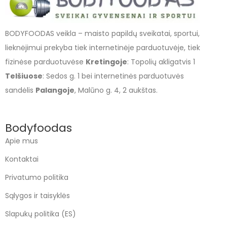
BODYFOODAS veikla – maisto papildų sveikatai, sportui,
lieknėjimui prekyba tiek internetinėje parduotuvėje, tiek
fizinėse parduotuvėse
Kretingoje
: Topolių akligatvis 1
Telšiuose
: Sedos g. 1 bei internetinės parduotuvės
sandėlis
Palangoje
, Malūno g. 4, 2 aukštas.
Bodyfoodas
Apie mus
Kontaktai
Privatumo politika
Sąlygos ir taisyklės
Slapukų politika (ES)