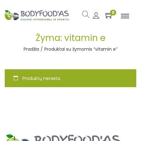
0
Žyma:
vitamin e
Pradžia
/
Produktai su žymomis “vitamin e”
Produktų nerasta.