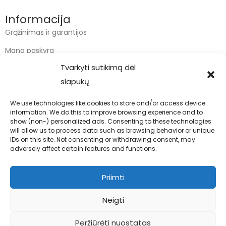
Informacija
Grąžinimas ir garantijos
Mano paskyra
Tvarkyti sutikimą dėl
Apmokėjimas
slapukų
Krepšelis
We use technologies like cookies to store and/or access device
information. We do this to improve browsing experience and to
Kontaktai
show (non-) personalized ads. Consenting to these technologies
will allow us to process data such as browsing behavior or unique
info@bodyfoodas.lt
IDs on this site. Not consenting or withdrawing consent, may
+370 600 77017
adversely affect certain features and functions.
Priimti
Neigti
Visos teisės saugomos © Bodyfoodas.lt 2026
Peržiūrėti nuostatas