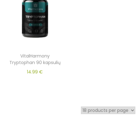
VitalHarmony
Tryptophan 90 kapsulių
14.99
€