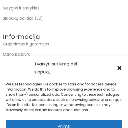
Sąlygos ir taisyklės
Slapukų politika (ES)
Informacija
Grąžinimas ir garantijos
Mano paskyra
Tvarkyti sutikimą dėl
Apmokėjimas
slapukų
Krepšelis
We use technologies like cookies to store and/or access device
information. We do this to improve browsing experience and to
Kontaktai
show (non-) personalized ads. Consenting to these technologies
will allow us to process data such as browsing behavior or unique
info@bodyfoodas.lt
IDs on this site. Not consenting or withdrawing consent, may
+370 600 77017
adversely affect certain features and functions.
Priimti