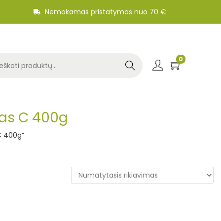
Nemokamas pristatymas nuo 70 €
0
Search
as C 400g
C 400g”