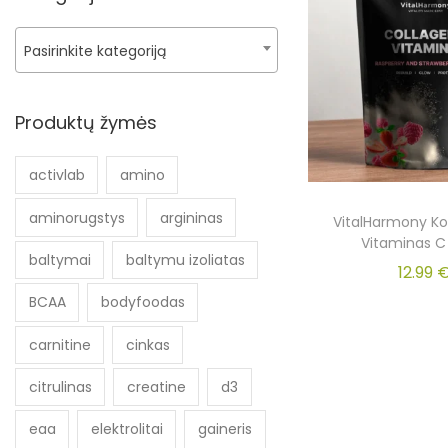
Pasirinkite kategoriją
Produktų žymės
activlab
amino
aminorugstys
argininas
VitalHarmony Ko
Vitaminas C
baltymai
baltymu izoliatas
12.99
BCAA
bodyfoodas
carnitine
cinkas
citrulinas
creatine
d3
eaa
elektrolitai
gaineris