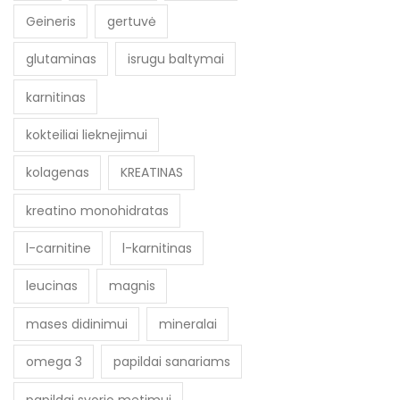
Geineris
gertuvė
glutaminas
isrugu baltymai
karnitinas
kokteiliai lieknejimui
kolagenas
KREATINAS
kreatino monohidratas
l-carnitine
l-karnitinas
leucinas
magnis
mases didinimui
mineralai
omega 3
papildai sanariams
papildai svorio metimui