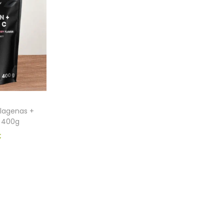
lagenas +
 400g
€