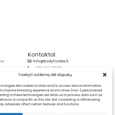
Kontaktai
jos
info@bodyfoodas.lt
+370 600 77017
Tvarkyti sutikimą dėl slapukų
hnologies like cookies to store and/or access device information.
 to improve browsing experience and to show (non-) personalized
nting to these technologies will allow us to process data such as
havior or unique IDs on this site. Not consenting or withdrawing
ay adversely affect certain features and functions.