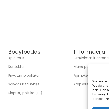
Bodyfoodas
Informacija
Apie mus
Grąžinimas ir garanti
Kontaktai
Mano paskyra
Privatumo politika
Apmokėjimas
We use tec
Sąlygos ir taisyklės
Krepšelis
We do this
ads. Conse
Slapukų politika (ES)
browsing be
consent, m