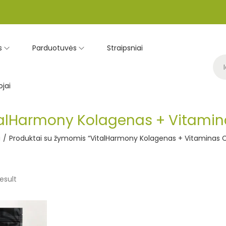
s
Parduotuvės
Straipsniai
jai
alHarmony Kolagenas + Vitamin
a
/
Produktai su žymomis “VitalHarmony Kolagenas + Vitaminas 
esult