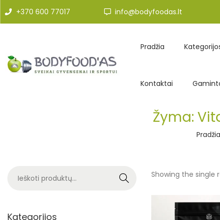
+370 600 77017
info@bodyfoodas.lt
Pradžia
Kategorijo
Kontaktai
Gaminto
Žyma:
Vit
Pradži
Showing the single r
Search
Kategorijos