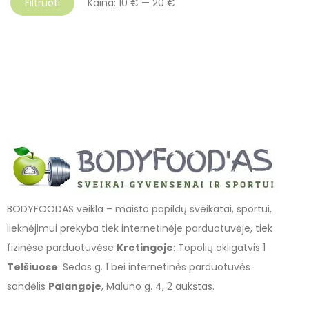
Filtruoti
Kaina:
10 €
—
20 €
BODYFOODAS veikla – maisto papildų sveikatai, sportui,
lieknėjimui prekyba tiek internetinėje parduotuvėje, tiek
fizinėse parduotuvėse
Kretingoje
: Topolių akligatvis 1
Telšiuose
: Sedos g. 1 bei internetinės parduotuvės
sandėlis
Palangoje
, Malūno g. 4, 2 aukštas.