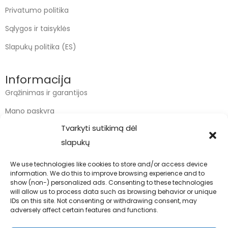
Privatumo politika
Sąlygos ir taisyklės
Slapukų politika (ES)
Informacija
Grąžinimas ir garantijos
Mano paskyra
Tvarkyti sutikimą dėl
Apmokėjimas
slapukų
Krepšelis
We use technologies like cookies to store and/or access device
information. We do this to improve browsing experience and to
Kontaktai
show (non-) personalized ads. Consenting to these technologies
will allow us to process data such as browsing behavior or unique
info@bodyfoodas.lt
IDs on this site. Not consenting or withdrawing consent, may
+370 600 77017
adversely affect certain features and functions.