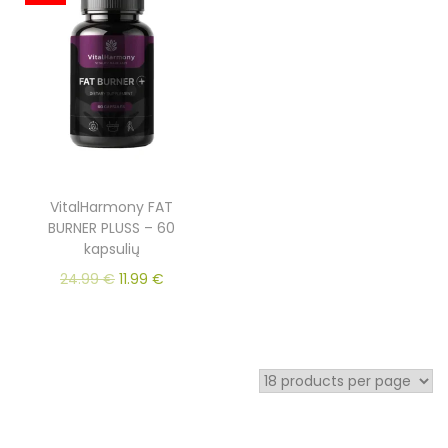
VitalHarmony FAT
BURNER PLUSS – 60
kapsulių
24.99
€
11.99
€